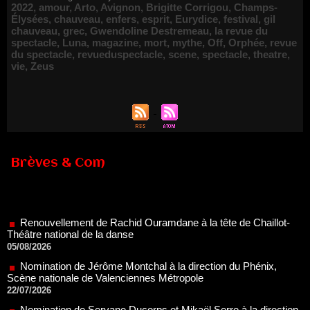
2022
,
amour
,
Arto
,
Avignon
,
Brigitte Corrigou
,
Champs-
Élysées
,
chauveau
,
enfers
,
esprit
,
Eurydice
,
festival
,
gil
chauveau
,
grec
,
Gwendoline Destremeau
,
la revue du
spectacle
,
Luna
,
magazine
,
mort
,
mythe
,
Off
,
Orphée
,
revue
du spectacle
,
revueduspectacle
,
scene
,
spectacle
,
theatre
,
vie
,
Zeus
Brèves & Com
Renouvellement de Rachid Ouramdane à la tête de Chaillot-
Théâtre national de la danse
05/08/2026
Nomination de Jérôme Montchal à la direction du Phénix,
Scène nationale de Valenciennes Métropole
22/07/2026
Nomination de Servane Ducorps et Mikaël Serre à la direction
de la Comédie de Colmar - Centre Dramatique National Grand
Est Alsace