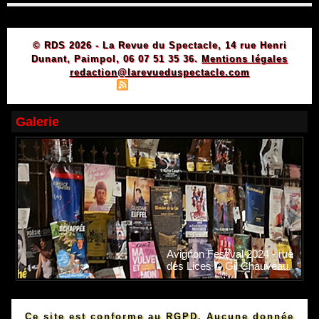
© RDS 2026 - La Revue du Spectacle, 14 rue Henri
Dunant, Paimpol, 06 07 51 35 36.
Mentions légales
redaction@larevueduspectacle.com
|
|
Plan du site
Syndication
Powered by WM
Galerie
Avignon Festival 2024 - rue
des Lices © Gil Chauveau.
Ce site est conforme au RGPD. Aucune donnée