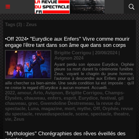
Tags (3) : Zeus
•Off 2024• "Eurydice aux Enfers" Vivre comme mourir
engage l'être tant dans son âme que dans son corps
Brigitte Corrigou | 20/06/2024
|
Avignon 2024
Ayant perdu son épouse Eurydice, Orphée
pleure sa mort durant la cérémonie funèbre.
Zeus, voyant le chagrin du jeune homme,
l'autorise à descendre aux Enfers pour qu'il
aille chercher sa bien-aimée. Une seule condition lui est imposée : qu'il
ne croise le regard d'Eurydice à aucun moment. Accueilli...
2022
,
amour
,
Arto
,
Avignon
,
Brigitte Corrigou
,
Champs-
Élysées
,
chauveau
,
enfers
,
esprit
,
Eurydice
,
festival
,
gil
chauveau
,
grec
,
Gwendoline Destremeau
,
la revue du
spectacle
,
Luna
,
magazine
,
mort
,
mythe
,
Off
,
Orphée
,
revue
du spectacle
,
revueduspectacle
,
scene
,
spectacle
,
theatre
,
vie
,
Zeus
"Mythologies" Chorégraphies des rêves éveillés des