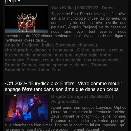
peuples
Yves Kafka | 05/07/2022
|
Danse
Si, comme Paul Ricœur l'avançait, "Le rêve
est à la mythologie privée du dormeur, ce
que le mythe est au rêve éveillé des
peuples", Angelin Preljocaj n'a de cesse de
nous faire rêver, tout éveillés, nous
spectateurs de 2022 vibrant intérieurement à l'évocation de ces figures
mythiques lovées dans...
Angelin Preljocaj
,
ballet
,
Bordeaux
,
chauveau
,
chorégraphie
,
danse
,
gil chauveau
,
Grèce
,
guerre
,
la revue
du spectacle
,
magazine
,
musique
,
mythologie
,
opéra
,
orchestre
,
Persée
,
revue du spectacle
,
revueduspectacle
,
Romain Dumas
,
scene
,
spectacle
,
theatre
,
Thomas
Bangalter
,
Yves Kafka
,
Zeus
•Off 2022• "Eurydice aux Enfers" Vivre comme mourir
engage l'être tant dans son âme que dans son corps
Brigitte Corrigou | 25/06/2022
|
Avignon 2022
Ayant perdu son épouse Eurydice, Orphée
pleure sa mort durant la cérémonie funèbre.
Zeus, voyant le chagrin du jeune homme,
l'autorise à descendre aux Enfers pour qu'il
aille chercher sa bien-aimée. Une seule condition lui est imposée : qu'il
ne croise le regard d'Eurydice à aucun moment. Accueilli...