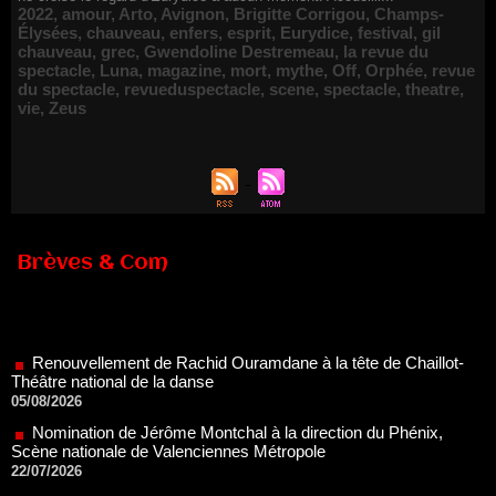
2022
,
amour
,
Arto
,
Avignon
,
Brigitte Corrigou
,
Champs-
Élysées
,
chauveau
,
enfers
,
esprit
,
Eurydice
,
festival
,
gil
chauveau
,
grec
,
Gwendoline Destremeau
,
la revue du
spectacle
,
Luna
,
magazine
,
mort
,
mythe
,
Off
,
Orphée
,
revue
du spectacle
,
revueduspectacle
,
scene
,
spectacle
,
theatre
,
vie
,
Zeus
Brèves & Com
Renouvellement de Rachid Ouramdane à la tête de Chaillot-
Théâtre national de la danse
05/08/2026
Nomination de Jérôme Montchal à la direction du Phénix,
Scène nationale de Valenciennes Métropole
22/07/2026
Nomination de Servane Ducorps et Mikaël Serre à la direction
de la Comédie de Colmar - Centre Dramatique National Grand
Est Alsace