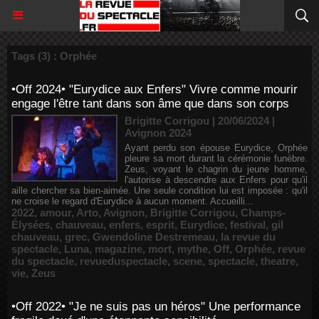
Tags (3) : Orphée
•Off 2024• "Eurydice aux Enfers" Vivre comme mourir
engage l'être tant dans son âme que dans son corps
Brigitte Corrigou | 20/06/2024
|
Avignon 2024
Ayant perdu son épouse Eurydice, Orphée
pleure sa mort durant la cérémonie funèbre.
Zeus, voyant le chagrin du jeune homme,
l'autorise à descendre aux Enfers pour qu'il
aille chercher sa bien-aimée. Une seule condition lui est imposée : qu'il
ne croise le regard d'Eurydice à aucun moment. Accueilli...
2022
,
amour
,
Arto
,
Avignon
,
Brigitte Corrigou
,
Champs-
Élysées
,
chauveau
,
enfers
,
esprit
,
Eurydice
,
festival
,
gil
chauveau
,
grec
,
Gwendoline Destremeau
,
la revue du
spectacle
,
Luna
,
magazine
,
mort
,
mythe
,
Off
,
Orphée
,
revue
du spectacle
,
revueduspectacle
,
scene
,
spectacle
,
theatre
,
vie
,
Zeus
•Off 2022• "Je ne suis pas un héros" Une performance