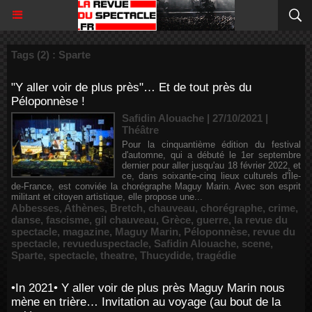
Tags (2) : Sparte
"Y aller voir de plus près"… Et de tout près du
Péloponnèse !
Safidin Alouache | 27/10/2021
|
Théâtre
Pour la cinquantième édition du festival
d'automne, qui a débuté le 1er septembre
dernier pour aller jusqu'au 18 février 2022, et
ce, dans soixante-cinq lieux culturels d'Île-
de-France, est conviée la chorégraphe Maguy Marin. Avec son esprit
militant et citoyen artistique, elle propose une...
Abbesses
,
Athènes
,
Bretch
,
chauveau
,
chorégraphe
,
crime
,
danse
,
fascisme
,
gil chauveau
,
Grèce
,
guerre
,
la revue du
spectacle
,
magazine
,
Maguy Marin
,
Péloponnèse
,
revue du
spectacle
,
revueduspectacle
,
Safidin Alouache
,
scene
,
Sparte
,
spectacle
,
theatre
,
Thucydide
,
tragédie
•In 2021• Y aller voir de plus près Maguy Marin nous
mène en trière… Invitation au voyage (au bout de la