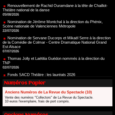
Théâtre national de la danse
05/08/2026
Nomination de Jérôme Montchal à la direction du Phénix,
Scène nationale de Valenciennes Métropole
22/07/2026
Nomination de Servane Ducorps et Mikaël Serre à la direction
de la Comédie de Colmar - Centre Dramatique National Grand
Est Alsace
07/07/2026
Thomas Jolly et Laëtitia Guédon nommés à la direction du
TNP
02/07/2026
Fonds SACD Théâtre : les lauréats 2026
23/06/2026
Dispositif ARTCENA Écrire pour le cirque, les lauréats 2026 !
20/06/2026
Numéros Papier
Le palmarès des prix SACD 2026
Anciens Numéros de La Revue du Spectacle (10)
18/06/2026
Vente des numéros "Collectors" de La Revue du Spectacle.
Les 10 lauréats du Fonds Grandes Formes Théâtre 2026
10 euros l'exemplaire, frais de port compris.
SACD
13/06/2026