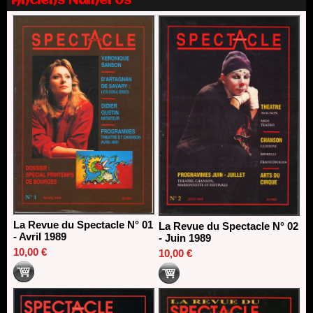
Anciens Numéros
Nomination de Nathalie Garraud et Olivier Saccomano à la
direction du Théâtre de Gennevilliers - CDN
13/06/2026
Dispositif SACD Auteurs d'espaces : les lauréats 2026
18/03/2026
La Revue du Spectacle N° 01
La Revue du Spectacle N° 02
- Avril 1989
- Juin 1989
10,00 €
10,00 €