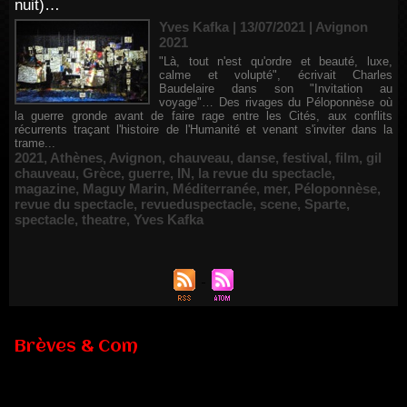
nuit)…
Yves Kafka | 13/07/2021
|
Avignon
2021
"Là, tout n'est qu'ordre et beauté, luxe,
calme et volupté", écrivait Charles
Baudelaire dans son "Invitation au
voyage"… Des rivages du Péloponnèse où
la guerre gronde avant de faire rage entre les Cités, aux conflits
récurrents traçant l'histoire de l'Humanité et venant s'inviter dans la
trame...
2021
,
Athènes
,
Avignon
,
chauveau
,
danse
,
festival
,
film
,
gil
chauveau
,
Grèce
,
guerre
,
IN
,
la revue du spectacle
,
magazine
,
Maguy Marin
,
Méditerranée
,
mer
,
Péloponnèse
,
revue du spectacle
,
revueduspectacle
,
scene
,
Sparte
,
spectacle
,
theatre
,
Yves Kafka
Brèves & Com
Renouvellement de Rachid Ouramdane à la tête de Chaillot-