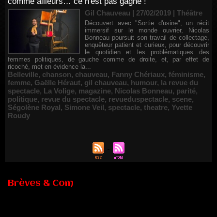
comme ailleurs… ce n'est pas gagné !
Gil Chauveau | 27/02/2019
|
Théâtre
Découvert avec "Sortie d'usine", un récit
immersif sur le monde ouvrier, Nicolas
Bonneau poursuit son travail de collectage,
enquêteur patient et curieux, pour découvrir
le quotidien et les problématiques des
femmes politiques, de gauche comme de droite, et, par effet de
ricoché, met en évidence la...
Belleville
,
chanson
,
chauveau
,
Fanny Chériaux
,
féminisme
,
femme
,
Gaëlle Héraut
,
gil chauveau
,
humour
,
la revue du
spectacle
,
La Volige
,
magazine
,
Nicolas Bonneau
,
parité
,
politique
,
revue du spectacle
,
revueduspectacle
,
scene
,
Ségolène Royal
,
Simone Veil
,
spectacle
,
theatre
,
Yvette
Roudy
Brèves & Com
Renouvellement de Rachid Ouramdane à la tête de Chaillot-
Théâtre national de la danse