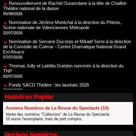
05/08/2026
Nomination de Jérôme Montchal à la direction du Phénix,
Scène nationale de Valenciennes Métropole
22/07/2026
Nomination de Servane Ducorps et Mikaël Serre à la direction
de la Comédie de Colmar - Centre Dramatique National Grand
Est Alsace
07/07/2026
Thomas Jolly et Laëtitia Guédon nommés à la direction du
TNP
02/07/2026
Fonds SACD Théâtre : les lauréats 2026
23/06/2026
Dispositif ARTCENA Écrire pour le cirque, les lauréats 2026 !
20/06/2026
Numéros Papier
Le palmarès des prix SACD 2026
18/06/2026
Anciens Numéros de La Revue du Spectacle (10)
Vente des numéros "Collectors" de La Revue du Spectacle.
Les 10 lauréats du Fonds Grandes Formes Théâtre 2026
10 euros l'exemplaire, frais de port compris.
SACD
13/06/2026
Nomination de Nathalie Garraud et Olivier Saccomano à la
Anciens Numéros