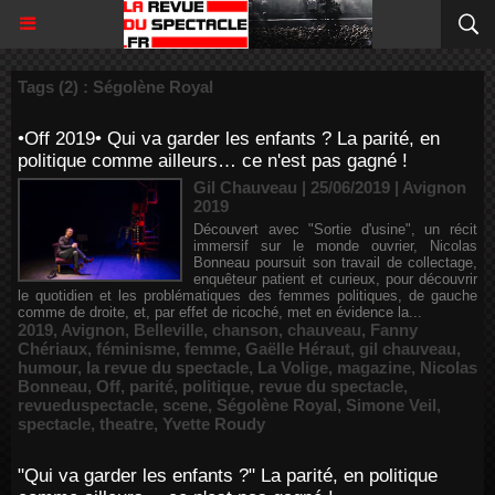
Tags (2) : Ségolène Royal
•Off 2019• Qui va garder les enfants ? La parité, en
politique comme ailleurs… ce n'est pas gagné !
Gil Chauveau | 25/06/2019
|
Avignon
2019
Découvert avec "Sortie d'usine", un récit
immersif sur le monde ouvrier, Nicolas
Bonneau poursuit son travail de collectage,
enquêteur patient et curieux, pour découvrir
le quotidien et les problématiques des femmes politiques, de gauche
comme de droite, et, par effet de ricoché, met en évidence la...
2019
,
Avignon
,
Belleville
,
chanson
,
chauveau
,
Fanny
Chériaux
,
féminisme
,
femme
,
Gaëlle Héraut
,
gil chauveau
,
humour
,
la revue du spectacle
,
La Volige
,
magazine
,
Nicolas
Bonneau
,
Off
,
parité
,
politique
,
revue du spectacle
,
revueduspectacle
,
scene
,
Ségolène Royal
,
Simone Veil
,
spectacle
,
theatre
,
Yvette Roudy
"Qui va garder les enfants ?" La parité, en politique