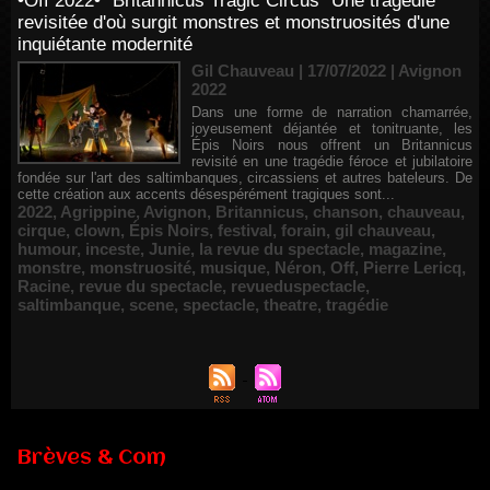
•Off 2022• "Britannicus Tragic Circus" Une tragédie
revisitée d'où surgit monstres et monstruosités d'une
inquiétante modernité
Gil Chauveau | 17/07/2022
|
Avignon
2022
Dans une forme de narration chamarrée,
joyeusement déjantée et tonitruante, les
Épis Noirs nous offrent un Britannicus
revisité en une tragédie féroce et jubilatoire
fondée sur l'art des saltimbanques, circassiens et autres bateleurs. De
cette création aux accents désespérément tragiques sont...
2022
,
Agrippine
,
Avignon
,
Britannicus
,
chanson
,
chauveau
,
cirque
,
clown
,
Épis Noirs
,
festival
,
forain
,
gil chauveau
,
humour
,
inceste
,
Junie
,
la revue du spectacle
,
magazine
,
monstre
,
monstruosité
,
musique
,
Néron
,
Off
,
Pierre Lericq
,
Racine
,
revue du spectacle
,
revueduspectacle
,
saltimbanque
,
scene
,
spectacle
,
theatre
,
tragédie
Brèves & Com