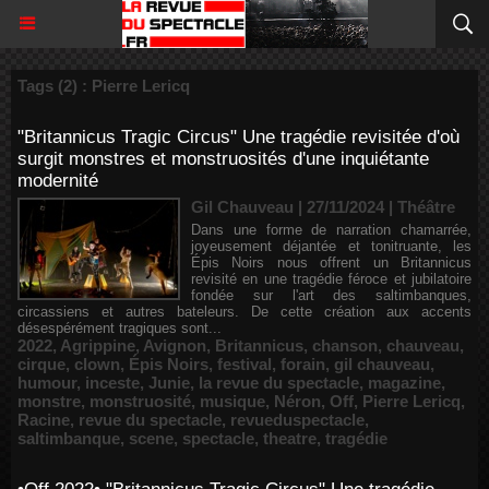
Tags (2) : Pierre Lericq
"Britannicus Tragic Circus" Une tragédie revisitée d'où
surgit monstres et monstruosités d'une inquiétante
modernité
Gil Chauveau | 27/11/2024
|
Théâtre
Dans une forme de narration chamarrée,
joyeusement déjantée et tonitruante, les
Épis Noirs nous offrent un Britannicus
revisité en une tragédie féroce et jubilatoire
fondée sur l'art des saltimbanques,
circassiens et autres bateleurs. De cette création aux accents
désespérément tragiques sont...
2022
,
Agrippine
,
Avignon
,
Britannicus
,
chanson
,
chauveau
,
cirque
,
clown
,
Épis Noirs
,
festival
,
forain
,
gil chauveau
,
humour
,
inceste
,
Junie
,
la revue du spectacle
,
magazine
,
monstre
,
monstruosité
,
musique
,
Néron
,
Off
,
Pierre Lericq
,
Racine
,
revue du spectacle
,
revueduspectacle
,
saltimbanque
,
scene
,
spectacle
,
theatre
,
tragédie