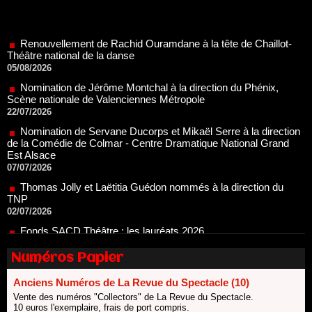
Renouvellement de Rachid Ouramdane à la tête de Chaillot-
Théâtre national de la danse
05/08/2026
Nomination de Jérôme Montchal à la direction du Phénix,
Scène nationale de Valenciennes Métropole
22/07/2026
Nomination de Servane Ducorps et Mikaël Serre à la direction
de la Comédie de Colmar - Centre Dramatique National Grand
Est Alsace
07/07/2026
Thomas Jolly et Laëtitia Guédon nommés à la direction du
TNP
02/07/2026
Fonds SACD Théâtre : les lauréats 2026
23/06/2026
Dispositif ARTCENA Écrire pour le cirque, les lauréats 2026 !
20/06/2026
Numéros Papier
Le palmarès des prix SACD 2026
18/06/2026
Anciens Numéros de La Revue du Spectacle (10)
Vente des numéros "Collectors" de La Revue du Spectacle.
Les 10 lauréats du Fonds Grandes Formes Théâtre 2026
10 euros l'exemplaire, frais de port compris.
SACD