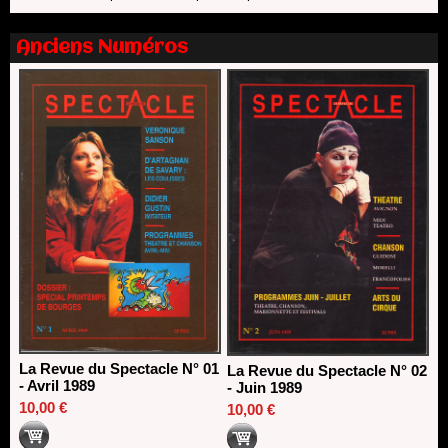
13/06/2026
Nomination de Nathalie Garraud et Olivier Saccomano à la
Anciens Numéros
direction du Théâtre de Gennevilliers - CDN
13/06/2026
Dispositif SACD Auteurs d'espaces : les lauréats 2026
18/03/2026
La Revue du Spectacle N° 01
La Revue du Spectacle N° 02
- Avril 1989
- Juin 1989
10,00 €
10,00 €