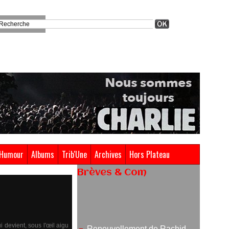
Humour
Albums
Trib'Une
Archives
Hors Plateau
Brèves & Com
Renouvellement de Rachid
Ouramdane à la tête de Chaillot-
Théâtre national de la danse
05/08/2026
i devient, sous l'œil aigu