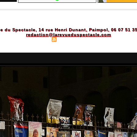
e du Spectacle, 14 rue Henri Dunant, Paimpol, 06 07 51 3
redaction@larevueduspectacle.com
Plan du site
|
Syndication
|
Powered by WM