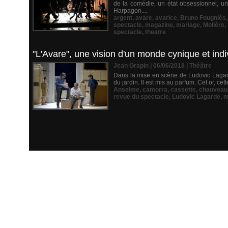
de la comédie, un état obsessionnel, 
Harpagon....
argent
,
avare
,
avarice
,
Bruno Fougniès
spectacle
,
magazine
,
mariage
,
Molière
,
spectacle
,
theatre
"L'Avare", une vision d'un monde cynique et in
Jean Grapin | 06/06/2018
|
Théâtre
Dans la mise en scène de Ludovic Lagard
du jardin. Il est mis au parfum. Cet or, ce
Anselme
,
camorra
,
cassette
,
chauveau
revue du spectacle
,
Ludovic Lagarde
,
m