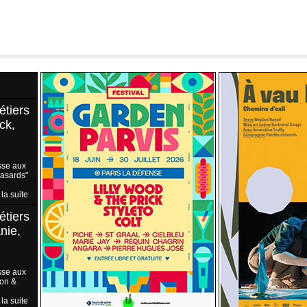
étiers
ck,
sse aux
Hasards"
 la suite
étiers
nie,
sse aux
ion &
 la suite