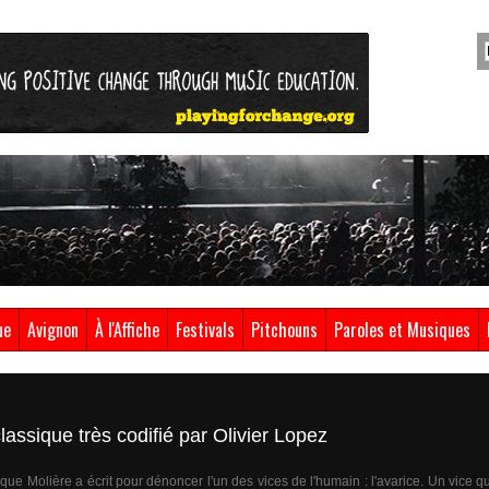
ue
Avignon
À l'Affiche
Festivals
Pitchouns
Paroles et Musiques
lassique très codifié par Olivier Lopez
que Molière a écrit pour dénoncer l'un des vices de l'humain : l'avarice. Un vice qu