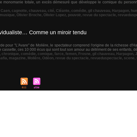
une monomanie totale, un excès démesuré que développe le comique du personn
,
Caen
,
cagnotte
,
chauveau
,
cité
,
Cléante
,
comédie
,
gil chauveau
,
Harpagon
,
hu
musique
,
Olivier Broche
,
Olivier Lopez
,
pouvoir
,
revue du spectacle
,
revuedusp
dividualiste… Comme un miroir tendu
e pour "L'Avare" de Molière, le spectateur comprend l'origine de la richesse d'H
tte cassette, ces 10 000 écus qui sont tout son amour au détriment de ses enfants, dé
,
chronique
,
comédie
,
comique
,
farce
,
femen
,
Frosne
,
gil chauveau
,
Harpagon
,
afia
,
magazine
,
Molière
,
Odéon
,
revue du spectacle
,
revueduspectacle
,
scene
,