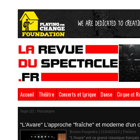
Accueil
Théâtre
Concerts et Lyrique
Danse
Cirque et R
Tags (2) : Harpagon
"L'Avare" L'approche "fraîche" et moderne d'un c
Bruno Fougniès | 11/04/2023
|
Théâtre
"L'Avare" est ce grand classique français 