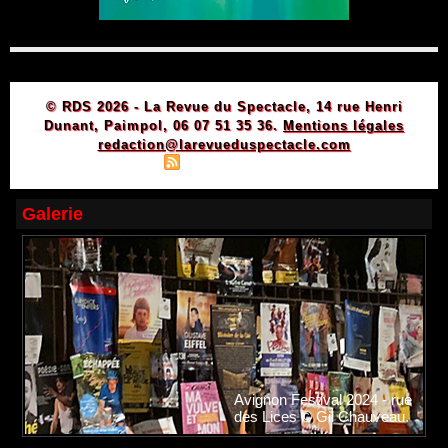
© RDS 2026 - La Revue du Spectacle, 14 rue Henri
Dunant, Paimpol, 06 07 51 35 36.
Mentions légales
redaction@larevueduspectacle.com
|
|
Plan du site
Syndication
Powered by WM
Galerie
Avignon Festival 2024 - rue
des Lices © Gil Chauveau.