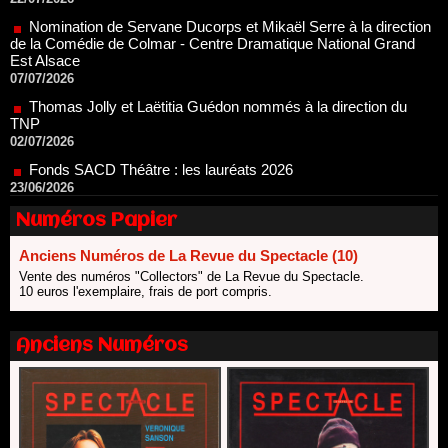
Est Alsace
07/07/2026
Thomas Jolly et Laëtitia Guédon nommés à la direction du
TNP
02/07/2026
Fonds SACD Théâtre : les lauréats 2026
23/06/2026
Dispositif ARTCENA Écrire pour le cirque, les lauréats 2026 !
20/06/2026
Le palmarès des prix SACD 2026
Numéros Papier
18/06/2026
Anciens Numéros de La Revue du Spectacle (10)
Les 10 lauréats du Fonds Grandes Formes Théâtre 2026
SACD
Vente des numéros "Collectors" de La Revue du Spectacle.
10 euros l'exemplaire, frais de port compris.
13/06/2026
Nomination de Nathalie Garraud et Olivier Saccomano à la
direction du Théâtre de Gennevilliers - CDN
Anciens Numéros
13/06/2026
Dispositif SACD Auteurs d'espaces : les lauréats 2026
18/03/2026