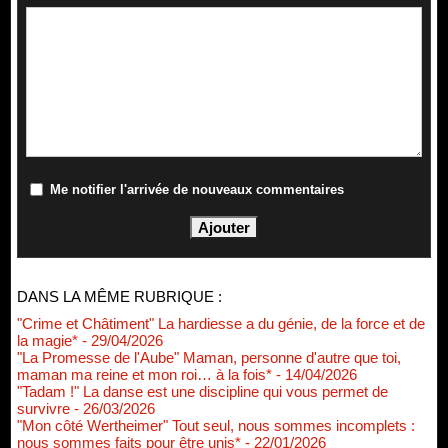
Me notifier l'arrivée de nouveaux commentaires
DANS LA MÊME RUBRIQUE :
"Crime et Châtiment" La hardiesse a du génie, de la force et de
la magie*
- 29/04/2026
"La Promesse de l'Aube" Maman, personne d'autre que toi,
maman ma reine et mon roi… à la fois*
- 14/04/2026
"Tadam !" La danse est une discipline qui vous permet de
survivre
- 26/03/2026
"Mon côté Wertheimer" Tout seul, nous sommes incomplets :
nous sommes faits pour être unis*
- 22/01/2026