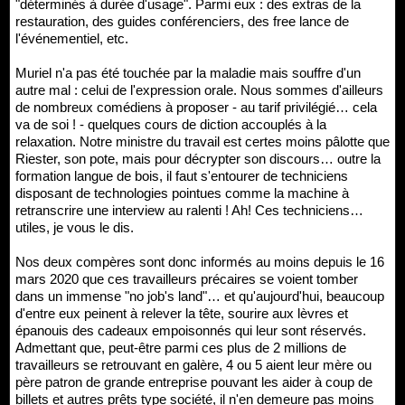
"déterminés à durée d'usage". Parmi eux : des extras de la
restauration, des guides conférenciers, des free lance de
l'événementiel, etc.
Muriel n'a pas été touchée par la maladie mais souffre d'un
autre mal : celui de l'expression orale. Nous sommes d'ailleurs
de nombreux comédiens à proposer - au tarif privilégié… cela
va de soi ! - quelques cours de diction accouplés à la
relaxation. Notre ministre du travail est certes moins pâlotte que
Riester, son pote, mais pour décrypter son discours… outre la
formation langue de bois, il faut s'entourer de techniciens
disposant de technologies pointues comme la machine à
retranscrire une interview au ralenti ! Ah! Ces techniciens…
utiles, je vous le dis.
Nos deux compères sont donc informés au moins depuis le 16
mars 2020 que ces travailleurs précaires se voient tomber
dans un immense "no job's land"… et qu'aujourd'hui, beaucoup
d'entre eux peinent à relever la tête, sourire aux lèvres et
épanouis des cadeaux empoisonnés qui leur sont réservés.
Admettant que, peut-être parmi ces plus de 2 millions de
travailleurs se retrouvant en galère, 4 ou 5 aient leur mère ou
père patron de grande entreprise pouvant les aider à coup de
billets et autres prêts type société, il n'en demeure pas moins