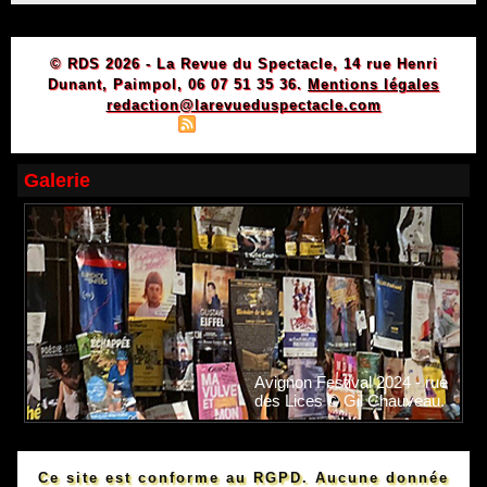
© RDS 2026 - La Revue du Spectacle, 14 rue Henri
Dunant, Paimpol, 06 07 51 35 36.
Mentions légales
redaction@larevueduspectacle.com
|
|
Plan du site
Syndication
Powered by WM
Galerie
Avignon Festival 2024 - rue
des Lices © Gil Chauveau.
Ce site est conforme au RGPD. Aucune donnée