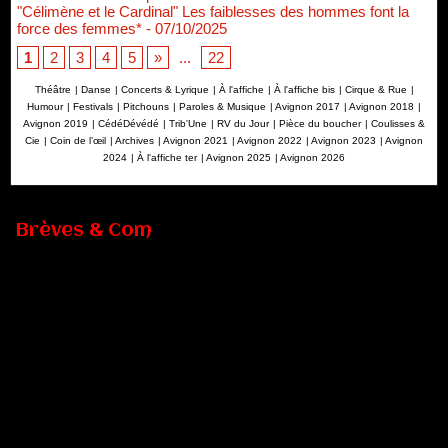
"Célimène et le Cardinal" Les faiblesses des hommes font la
force des femmes*
- 07/10/2025
1
2
3
4
5
»
...
22
Théâtre
|
Danse
|
Concerts & Lyrique
|
À l'affiche
|
À l'affiche bis
|
Cirque & Rue
|
Humour
|
Festivals
|
Pitchouns
|
Paroles & Musique
|
Avignon 2017
|
Avignon 2018
|
Avignon 2019
|
CédéDévédé
|
Trib'Une
|
RV du Jour
|
Pièce du boucher
|
Coulisses &
Cie
|
Coin de l’œil
|
Archives
|
Avignon 2021
|
Avignon 2022
|
Avignon 2023
|
Avignon
2024
|
À l'affiche ter
|
Avignon 2025
|
Avignon 2026
Brèves & Com
Renouvellement de Rachid Ouramdane à la tête de Chaillot-