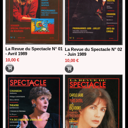
Nomination de Nathalie Garraud et Olivier Saccomano à la
direction du Théâtre de Gennevilliers - CDN
13/06/2026
Dispositif SACD Auteurs d'espaces : les lauréats 2026
18/03/2026
La Revue du Spectacle N° 01
La Revue du Spectacle N° 02
- Avril 1989
- Juin 1989
10,00 €
10,00 €