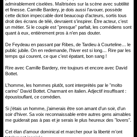
admirablement ciselées. Maîtrisées sur la scène avec subtilité
et finesse. Camille Bardery, je dois aussi l’avouer, possède
cette diction impeccable dont beaucoup d’acteurs, sortis tous
droit des écrans de télé, devraient s’inspirer. Être acteur, c’est
un métier. Si le couple est "presque" parfait, les comédiens sont
quant à eux, entièrement pros à n’en pas douter.
De Feydeau en passant par Ribes, de Tardieu à Courteline… le
public jubile. On en redemande, l’hiver est si long… Rire par les
temps qui courent, ce que c’est épatant, bon sang !
Rire avec Camille Bardery, rire toujours et encore avec David
Bottet.
L’homme, les hommes plutôt, sont interprétés par le "molto
carino" David Bottet. Charmant en italien. Adjectif insuffisant :
époustouflant, ce comédien.
Si j’étais un homme, j’aimerais être son amant d’un soir, d’un
soir d’hiver. Sa voix reconnaissable entre autres gens aimables
me guiderait pas à pas et je serais le plus heureux des "lovers".
Cet élan d’amour dominical et marcher pour la liberté m’ont