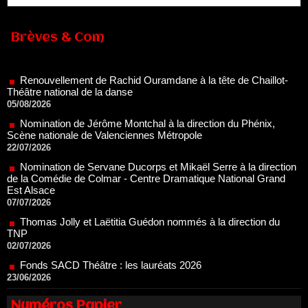
Brèves & Com
Renouvellement de Rachid Ouramdane à la tête de Chaillot-
Théâtre national de la danse
05/08/2026
Nomination de Jérôme Montchal à la direction du Phénix,
Scène nationale de Valenciennes Métropole
22/07/2026
Nomination de Servane Ducorps et Mikaël Serre à la direction
de la Comédie de Colmar - Centre Dramatique National Grand
Est Alsace
07/07/2026
Thomas Jolly et Laëtitia Guédon nommés à la direction du
TNP
02/07/2026
Fonds SACD Théâtre : les lauréats 2026
23/06/2026
Dispositif ARTCENA Écrire pour le cirque, les lauréats 2026 !
20/06/2026
Le palmarès des prix SACD 2026
Numéros Papier
18/06/2026