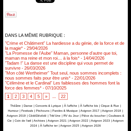
DANS LA MÊME RUBRIQUE :
"Crime et Châtiment" La hardiesse a du génie, de la force et de
la magie*
- 29/04/2026
"La Promesse de l'Aube" Maman, personne d'autre que toi,
maman ma reine et mon roi… à la fois*
- 14/04/2026
"Tadam !" La danse est une discipline qui vous permet de
survivre
- 26/03/2026
"Mon côté Wertheimer" Tout seul, nous sommes incomplets :
nous sommes faits pour être unis*
- 22/01/2026
"Célimène et le Cardinal" Les faiblesses des hommes font la
force des femmes*
- 07/10/2025
1
2
3
4
5
»
...
22
Théâtre
|
Danse
|
Concerts & Lyrique
|
À l'affiche
|
À l'affiche bis
|
Cirque & Rue
|
Humour
|
Festivals
|
Pitchouns
|
Paroles & Musique
|
Avignon 2017
|
Avignon 2018
|
Avignon 2019
|
CédéDévédé
|
Trib'Une
|
RV du Jour
|
Pièce du boucher
|
Coulisses &
Cie
|
Coin de l’œil
|
Archives
|
Avignon 2021
|
Avignon 2022
|
Avignon 2023
|
Avignon
2024
|
À l'affiche ter
|
Avignon 2025
|
Avignon 2026