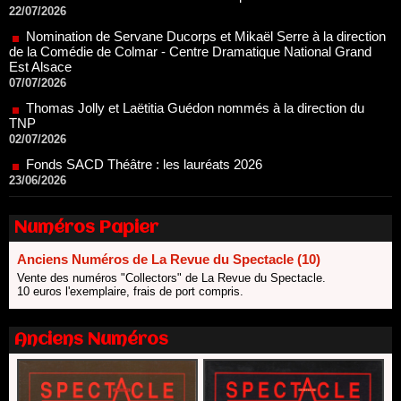
Est Alsace
07/07/2026
Thomas Jolly et Laëtitia Guédon nommés à la direction du
TNP
02/07/2026
Fonds SACD Théâtre : les lauréats 2026
23/06/2026
Dispositif ARTCENA Écrire pour le cirque, les lauréats 2026 !
20/06/2026
Le palmarès des prix SACD 2026
18/06/2026
Numéros Papier
Les 10 lauréats du Fonds Grandes Formes Théâtre 2026
SACD
Anciens Numéros de La Revue du Spectacle (10)
13/06/2026
Vente des numéros "Collectors" de La Revue du Spectacle.
Nomination de Nathalie Garraud et Olivier Saccomano à la
10 euros l'exemplaire, frais de port compris.
direction du Théâtre de Gennevilliers - CDN
13/06/2026
Anciens Numéros
Dispositif SACD Auteurs d'espaces : les lauréats 2026
18/03/2026