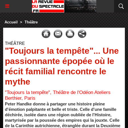
Accueil
>
Théâtre
THÉÂTRE
"Toujours la tempête"... Une
passionnante épopée où le
récit familial rencontre le
mythe
"Toujours la tempête", Théâtre de l'Odéon Ateliers
Berthier, Paris
Peter Handke donne à partager une histoire pleine
d'émotion palpitante et belle et triste. Celle d'une famille
déchirée, isolée dans une région oubliée de l'Histoire,
martyrisée par la poussée des empires qui la jouxte. Celle
de la Carinthie autrichienne, étranglée durant la Deuxième