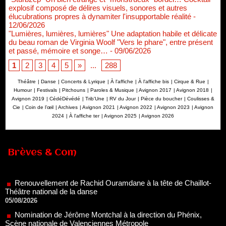
explosif composé de délires visuels, sonores et autres
élucubrations propres à dynamiter l'insupportable réalité
-
12/06/2026
"Lumières, lumières, lumières" Une adaptation habile et délicate
du beau roman de Virginia Woolf "Vers le phare", entre présent
et passé, mémoire et songe…
- 09/06/2026
1
2
3
4
5
»
...
288
Théâtre
|
Danse
|
Concerts & Lyrique
|
À l'affiche
|
À l'affiche bis
|
Cirque & Rue
|
Humour
|
Festivals
|
Pitchouns
|
Paroles & Musique
|
Avignon 2017
|
Avignon 2018
|
Avignon 2019
|
CédéDévédé
|
Trib'Une
|
RV du Jour
|
Pièce du boucher
|
Coulisses &
Cie
|
Coin de l’œil
|
Archives
|
Avignon 2021
|
Avignon 2022
|
Avignon 2023
|
Avignon
2024
|
À l'affiche ter
|
Avignon 2025
|
Avignon 2026
Renouvellement de Rachid Ouramdane à la tête de Chaillot-
Brèves & Com
Théâtre national de la danse
05/08/2026
Nomination de Jérôme Montchal à la direction du Phénix,
Scène nationale de Valenciennes Métropole
22/07/2026
Nomination de Servane Ducorps et Mikaël Serre à la direction
de la Comédie de Colmar - Centre Dramatique National Grand