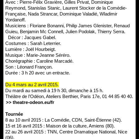
Avec : Pierre-Félix Gravière, Gilles Privat, Dominique
Reymond, Stanislas Stanic, Laurent Stocker de la Comédie-
Française, Nada Strancar, Dominique Valadié, Wladimir
Yordanoff.
Musiciens : Floriane Bonanni, Philip James Glenister, Renaud
Guieu, Benjamin Mc Connell, Julien Podolak, Thierry Serra.
Décor : Jacques Gabel.
Costumes : Sarah Leterrier.
Lumière : Joël Hourbeigt.
Musique : Marie-Jeanne Séréro.
Chorégraphie : Caroline Marcadé.
Son : Léonard Françon.
Durée : 3 h 20 avec un entracte.
Du 4 mars au 2 avril 2015.
Du mardi au samedi à 19 h 30, dimanche à 15 h.
Théâtre de l’Odéon, Ateliers Berthier, Paris 17e, 01 44 85 40 40.
>> theatre-odeon.eu/fr
Tournée
8 au 10 avril 2015 : La Comédie, CDN, Saint-Étienne (42).
15 et 16 avril 2015 : Maison de la culture, Amiens (80).
22 au 26 avril 2015 : TNN, Centre Dramatique National, Nice
(06).