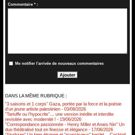
Commentaire * :
Me notifier l'arrivée de nouveaux commentaires
DANS LA MÊME RUBRIQUE :
"3 saisons et 1 corps" Gaza, portée par la force et la poésie
d'un jeune artiste palestinien
- 03/08/2026
"Tartuffe ou l'hypocrite"… une version inédite et interdite
revisitée avec modernité !
- 19/06/2026
"Correspondance passionnée - Henry Miller et Anaïs Nin" Un
duo théâtralisé tout en finesse et élégance
- 17/06/2026
"Sturbzep" Un bien étrange et "monstrueux" bordel… Cocktail