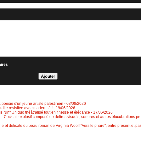
aires
a poésie d'un jeune artiste palestinien
- 03/08/2026
erdite revisitée avec modernité !
- 19/06/2026
 Nin" Un duo théâtralisé tout en finesse et élégance
- 17/06/2026
 Cocktail explosif composé de délires visuels, sonores et autres élucubrations pr
le et délicate du beau roman de Virginia Woolf "Vers le phare", entre présent et 