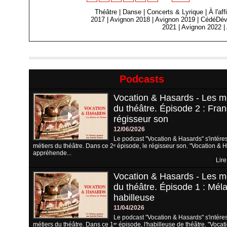
Théâtre
|
Danse
|
Concerts & Lyrique
|
À l'af
2017
|
Avignon 2018
|
Avignon 2019
|
CédéDév
2021
|
Avignon 2022
|
Podcasts
Vocation & Hasards - Les m
du théâtre. Épisode 2 : Fran
régisseur son
12/06/2026
Le podcast "Vocation & Hasards" s'intére
métiers du théâtre. Dans ce 2ᵉ épisode, le régisseur son. "Vocation & 
appréhende...
Lire
Vocation & Hasards - Les m
du théâtre. Épisode 1 : Méla
habilleuse
11/04/2026
Le podcast "Vocation & Hasards" s'intére
métiers du théâtre. Dans ce 1ᵉʳ épisode, l'habilleuse de théâtre. "Vocat