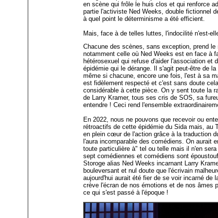
en scène qui frôle le huis clos et qui renforce
partie l'activiste Ned Weeks, double fictionnel 
à quel point le déterminisme a été efficient.
Mais, face à de telles luttes, l'indocilité n'est-el
Chacune des scènes, sans exception, prend le s
notamment celle où Ned Weeks est en face à fa
hétérosexuel qui refuse d'aider l'association et 
épidémie qui le dérange. Il s'agit peut-être de l
même si chacune, encore une fois, l'est à sa man
est fidèlement respecté et c'est sans doute cel
considérable à cette pièce. On y sent toute la r
de Larry Kramer, tous ses cris de SOS, sa fureur
entendre ! Ceci rend l'ensemble extraordinairem
En 2022, nous ne pouvons que recevoir ou ent
rétroactifs de cette épidémie du Sida mais, au 
en plein cœur de l'action grâce à la traduction 
l'aura incomparable des comédiens. On aurait e
toute particulière à" tel ou telle mais il n'en ser
sept comédiennes et comédiens sont époustoufl
Storoge alias Ned Weeks incarnant Larry Kram
bouleversant et nul doute que l'écrivain malhe
aujourd'hui aurait été fier de se voir incarné de la
crève l'écran de nos émotions et de nos âmes pa
ce qui s'est passé à l'époque !