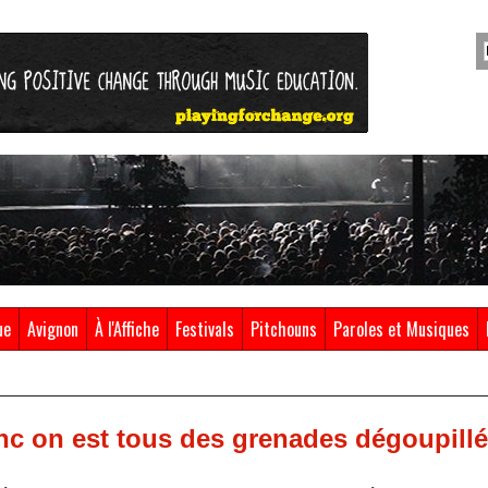
ue
Avignon
À l'Affiche
Festivals
Pitchouns
Paroles et Musiques
c on est tous des grenades dégoupillé