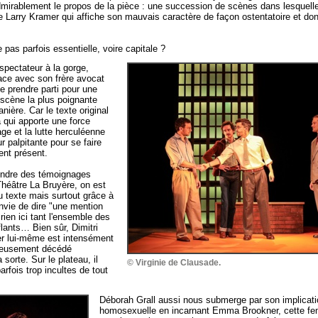
 admirablement le propos de la pièce : une succession de scènes dans lesquell
de Larry Kramer qui affiche son mauvais caractère de façon ostentatoire et don
le pas parfois essentielle, voire capitale ?
pectateur à la gorge,
ce avec son frère avocat
de prendre parti pour une
a scène la plus poignante
ière. Car le texte original
a qui apporte une force
age et la lutte herculéenne
 palpitante pour se faire
ent présent.
endre des témoignages
Théâtre La Bruyère, on est
du texte mais surtout grâce à
nvie de dire "une mention
a rien ici tant l'ensemble des
ants… Bien sûr, Dimitri
er lui-même est intensément
ureusement décédé
 sorte. Sur le plateau, il
© Virginie de Clausade.
rfois trop incultes de tout
Déborah Grall aussi nous submerge par son implicat
homosexuelle en incarnant Emma Brookner, cette f