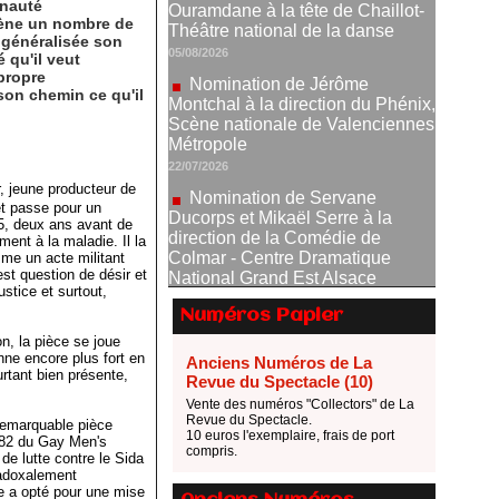
Nomination de Jérôme
unauté
Montchal à la direction du Phénix,
grène un nombre de
 généralisée son
Scène nationale de Valenciennes
 qu'il veut
Métropole
 propre
22/07/2026
son chemin ce qu'il
Nomination de Servane
Ducorps et Mikaël Serre à la
direction de la Comédie de
Colmar - Centre Dramatique
, jeune producteur de
National Grand Est Alsace
et passe pour un
07/07/2026
85, deux ans avant de
ment à la maladie. Il la
Thomas Jolly et Laëtitia
me un acte militant
Guédon nommés à la direction du
est question de désir et
TNP
stice et surtout,
02/07/2026
Numéros Papier
n, la pièce se joue
Fonds SACD Théâtre : les
nne encore plus fort en
lauréats 2026
Anciens Numéros de La
rtant bien présente,
Revue du Spectacle (10)
23/06/2026
Vente des numéros "Collectors" de La
Dispositif ARTCENA Écrire
Revue du Spectacle.
 remarquable pièce
pour le cirque, les lauréats 2026 !
10 euros l'exemplaire, frais de port
982 du Gay Men's
compris.
de lutte contre le Sida
20/06/2026
radoxalement
Le palmarès des prix SACD
ade a opté pour une mise