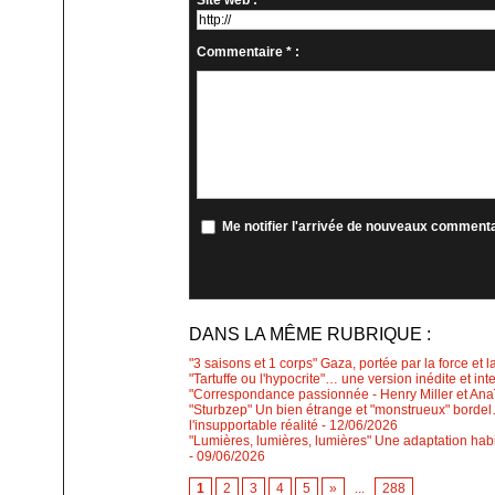
Site web :
Commentaire * :
Me notifier l'arrivée de nouveaux comment
DANS LA MÊME RUBRIQUE :
"3 saisons et 1 corps" Gaza, portée par la force et l
"Tartuffe ou l'hypocrite"… une version inédite et int
"Correspondance passionnée - Henry Miller et Anaïs
"Sturbzep" Un bien étrange et "monstrueux" bordel…
l'insupportable réalité
- 12/06/2026
"Lumières, lumières, lumières" Une adaptation habi
- 09/06/2026
1
2
3
4
5
»
...
288