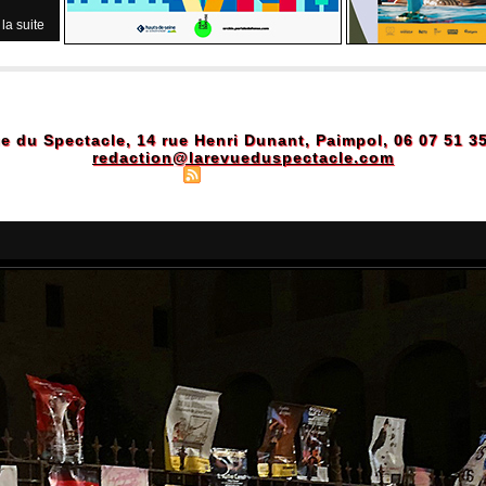
 la suite
e du Spectacle, 14 rue Henri Dunant, Paimpol, 06 07 51 3
redaction@larevueduspectacle.com
Plan du site
|
Syndication
|
Powered by WM