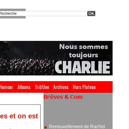
Humour
Albums
Trib'Une
Archives
Hors Plateau
Brèves & Com
Renouvellement de Rachid
Ouramdane à la tête de Chaillot-
es et on est
Théâtre national de la danse
05/08/2026