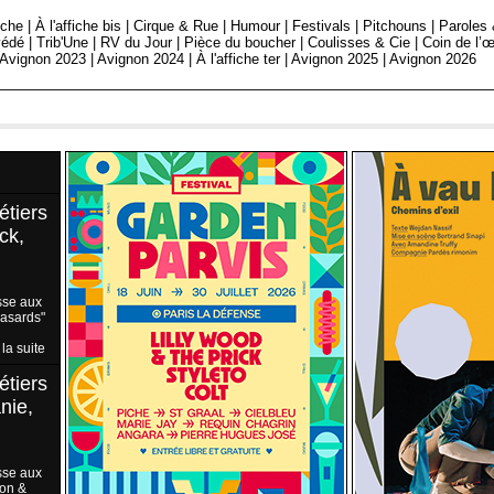
fiche
|
À l'affiche bis
|
Cirque & Rue
|
Humour
|
Festivals
|
Pitchouns
|
Paroles
édé
|
Trib'Une
|
RV du Jour
|
Pièce du boucher
|
Coulisses & Cie
|
Coin de l’œ
Avignon 2023
|
Avignon 2024
|
À l'affiche ter
|
Avignon 2025
|
Avignon 2026
étiers
ck,
sse aux
Hasards"
 la suite
étiers
nie,
sse aux
ion &