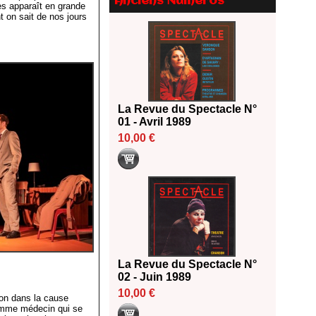
Anciens Numéros
es apparaît en grande
2026
t on sait de nos jours
18/06/2026
Les 10 lauréats du Fonds
Grandes Formes Théâtre 2026
SACD
13/06/2026
Nomination de Nathalie
La Revue du Spectacle N°
Garraud et Olivier Saccomano à
01 - Avril 1989
la direction du Théâtre de
Gennevilliers - CDN
10,00 €
13/06/2026
Dispositif SACD Auteurs
d'espaces : les lauréats 2026
18/03/2026
La Revue du Spectacle N°
02 - Juin 1989
10,00 €
ion dans la cause
emme médecin qui se