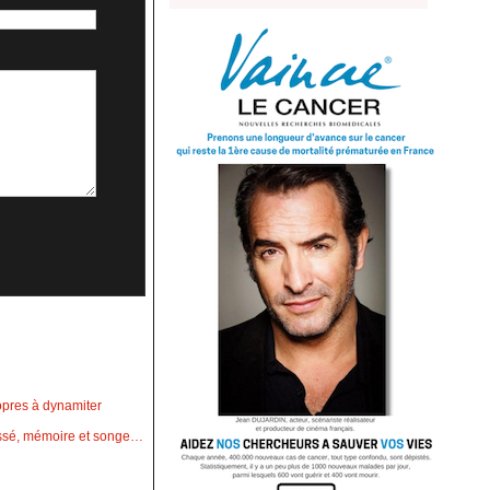
opres à dynamiter
passé, mémoire et songe…