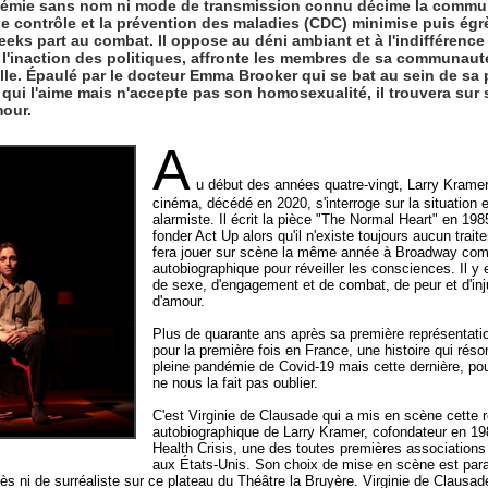
pidémie sans nom ni mode de transmission connu décime la comm
le contrôle et la prévention des maladies (CDC) minimise puis é
eks part au combat. Il oppose au déni ambiant et à l'indifférence
'inaction des politiques, affronte les membres de sa communauté
elle. Épaulé par le docteur Emma Brooker qui se bat au sein de sa
qui l'aime mais n'accepte pas son homosexualité, il trouvera sur 
mour.
A
u début des années quatre-vingt, Larry Kramer
cinéma, décédé en 2020, s'interroge sur la situation 
alarmiste. Il écrit la pièce "The Normal Heart" en 19
fonder Act Up alors qu'il n'existe toujours aucun traite
fera jouer sur scène la même année à Broadway com
autobiographique pour réveiller les consciences. Il y 
de sexe, d'engagement et de combat, de peur et d'inju
d'amour.
Plus de quarante ans après sa première représentatio
pour la première fois en France, une histoire qui réso
pleine pandémie de Covid-19 mais cette dernière, pou
ne nous la fait pas oublier.
C'est Virginie de Clausade qui a mis en scène cette
autobiographique de Larry Kramer, cofondateur en 1
Health Crisis, une des toutes premières associations 
aux États-Unis. Son choix de mise en scène est pa
'excès ni de surréaliste sur ce plateau du Théâtre la Bruyère. Virginie de Claus