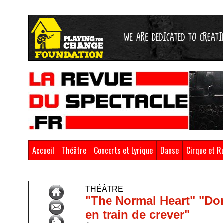
Accueil
Théâtre
Concerts et Lyrique
Danse
Cirque et R
Accueil
>
Théâtre
THÉÂTRE
"The Normal Heart" "Don
en train de crever"