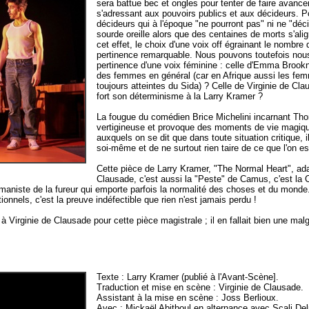
sera battue bec et ongles pour tenter de faire avance
s'adressant aux pouvoirs publics et aux décideurs. P
décideurs qui à l'époque "ne pourront pas" ni ne "décid
sourde oreille alors que des centaines de morts s'alig
cet effet, le choix d'une voix off égrainant le nombre
pertinence remarquable. Nous pouvons toutefois nous 
pertinence d'une voix féminine : celle d'Emma Brook
des femmes en général (car en Afrique aussi les fem
toujours atteintes du Sida) ? Celle de Virginie de Cla
fort son déterminisme à la Larry Kramer ?
La fougue du comédien Brice Michelini incarnant Th
vertigineuse et provoque des moments de vie magiqu
auxquels on se dit que dans toute situation critique, il
soi-même et de ne surtout rien taire de ce que l'on es
Cette pièce de Larry Kramer, "The Normal Heart", ada
Clausade, c'est aussi la "Peste" de Camus, c'est la
umaniste de la fureur qui emporte parfois la normalité des choses et du monde
nels, c'est la preuve indéfectible que rien n'est jamais perdu !
" à Virginie de Clausade pour cette pièce magistrale ; il en fallait bien une ma
Texte : Larry Kramer (publié à l'Avant-Scène].
Traduction et mise en scène : Virginie de Clausade.
Assistant à la mise en scène : Joss Berlioux.
Avec : Mickaël Abitboul en alternance avec Scali Del