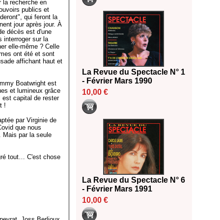
r la recherche en
ouvoirs publics et
eront", qui feront la
nent jour après jour. À
 de décès est d'une
interroger sur la
ner elle-même ? Celle
mes ont été et sont
usade affichant haut et
La Revue du Spectacle N° 1
- Février Mars 1990
ommy Boatwright est
es et lumineux grâce
10,00 €
 est capital de rester
t !
ptée par Virginie de
 Covid que nous
. Mais par la seule
lgré tout… C'est chose
La Revue du Spectacle N° 6
- Février Mars 1991
10,00 €
peyrat, Joss Berlioux,