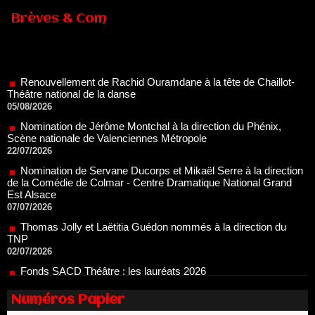
Brèves & Com
Renouvellement de Rachid Ouramdane à la tête de Chaillot-
Théâtre national de la danse
05/08/2026
Nomination de Jérôme Montchal à la direction du Phénix,
Scène nationale de Valenciennes Métropole
22/07/2026
Nomination de Servane Ducorps et Mikaël Serre à la direction
de la Comédie de Colmar - Centre Dramatique National Grand
Est Alsace
07/07/2026
Thomas Jolly et Laëtitia Guédon nommés à la direction du
TNP
02/07/2026
Fonds SACD Théâtre : les lauréats 2026
23/06/2026
Dispositif ARTCENA Écrire pour le cirque, les lauréats 2026 !
20/06/2026
Numéros Papier
Le palmarès des prix SACD 2026
18/06/2026