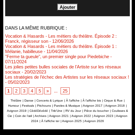
DANS LA MÊME RUBRIQUE :
Vocation & Hasards - Les métiers du théâtre. Épisode 2 :
Franck, régisseur son
- 12/06/2026
Vocation & Hasards - Les métiers du théâtre. Épisode 1 :
Mélanie, habilleuse
- 11/04/2026
"Ferme ta gueule", un premier single pour Piedebiche
-
07/11/2024
Les jolies petites bulles sociales de l'Artiste sur les réseaux
sociaux
- 20/02/2023
Les stratégies de l’échec des Artistes sur les réseaux sociaux !
- 05/02/2023
1
2
3
4
5
»
...
25
Théâtre
|
Danse
|
Concerts & Lyrique
|
À l'affiche
|
À l'affiche bis
|
Cirque & Rue
|
Humour
|
Festivals
|
Pitchouns
|
Paroles & Musique
|
Avignon 2017
|
Avignon 2018
|
Avignon 2019
|
CédéDévédé
|
Trib'Une
|
RV du Jour
|
Pièce du boucher
|
Coulisses &
Cie
|
Coin de l’œil
|
Archives
|
Avignon 2021
|
Avignon 2022
|
Avignon 2023
|
Avignon
2024
|
À l'affiche ter
|
Avignon 2025
|
Avignon 2026