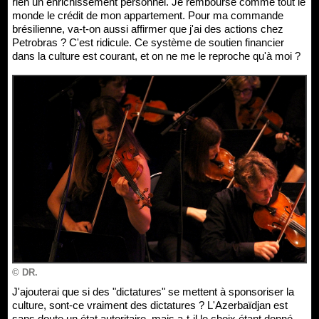
rien un enrichissement personnel. Je rembourse comme tout le
monde le crédit de mon appartement. Pour ma commande
brésilienne, va-t-on aussi affirmer que j'ai des actions chez
Petrobras ? C'est ridicule. Ce système de soutien financier
dans la culture est courant, et on ne me le reproche qu'à moi ?
© DR.
J'ajouterai que si des "dictatures" se mettent à sponsoriser la
culture, sont-ce vraiment des dictatures ? L'Azerbaïdjan est
sans doute un état autoritaire, mais a-t-il le choix étant donné