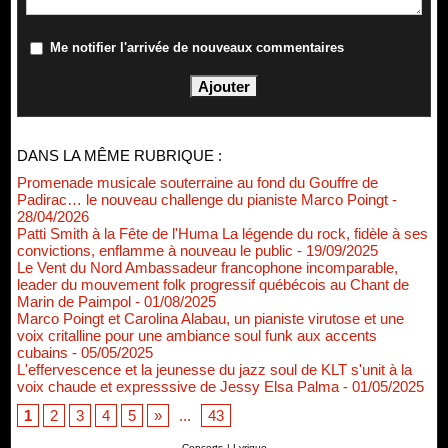
Me notifier l'arrivée de nouveaux commentaires
DANS LA MÊME RUBRIQUE :
Promenade musicale souterraine au fond du Gouffre de
Padirac… le nouveau challenge du pianiste Marco Poingt
-
28/04/2026
Patti Smith à la Fête de l'Huma La légende du rock, fidèle à ses
convictions, enflamme à nouveau le public
- 19/09/2025
Le Vent du Nord Ambassadeur francophone incomparable,
leader du mouvement folk progressif québécois au Chant de
Marin de Paimpol
- 01/08/2025
Marco Poingt et Carolina Alabau, un pianiste virutose et une
voix critalline pour une ambiance soul funk aux accents
cubains
- 05/05/2025
L'effervescence et la jeunesse du jazz soul de KLT s'unit à la
voix chaude et expresssive de Jessy Elsa Palma
- 01/05/2025
1
2
3
4
5
»
...
43
Renouvellement de Rachid Ouramdane à la tête de Chaillot-
Concerts
|
Lyrique