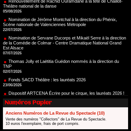
Scène nationale de Valenciennes Métropole
22/07/2026
Nomination de Servane Ducorps et Mikaël Serre à la direction
de la Comédie de Colmar - Centre Dramatique National Grand
Est Alsace
07/07/2026
Thomas Jolly et Laëtitia Guédon nommés à la direction du
TNP
02/07/2026
Fonds SACD Théâtre : les lauréats 2026
23/06/2026
Dispositif ARTCENA Écrire pour le cirque, les lauréats 2026 !
20/06/2026
Le palmarès des prix SACD 2026
18/06/2026
Les 10 lauréats du Fonds Grandes Formes Théâtre 2026
Numéros Papier
SACD
13/06/2026
Anciens Numéros de La Revue du Spectacle (10)
Nomination de Nathalie Garraud et Olivier Saccomano à la
Vente des numéros "Collectors" de La Revue du Spectacle.
direction du Théâtre de Gennevilliers - CDN
10 euros l'exemplaire, frais de port compris.
13/06/2026