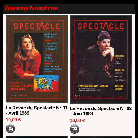
Dispositif SACD Auteurs d'espaces : les lauréats 2026
Anciens Numéros
18/03/2026
La Revue du Spectacle N° 01
La Revue du Spectacle N° 02
- Avril 1989
- Juin 1989
10,00 €
10,00 €