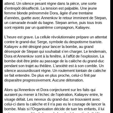
attend. Un silence pesant règne dans la pièce, une sorte
d'entrepôt désaffecté. La tension est palpable. Une jeune
femme blonde prénommée Dora, âgée d'une trentaine
d'années, guette avec Annenkov le retour imminent de Stepan,
un camarade évadé du bagne. Stepan arrive, puis tous trois
sont rejoints par un quatrième compagnon, Kaliayev.
L'heure est grave. La cellule révolutionnaire prépare un attentat
contre le grand-duc Serge, symbole du despotisme tsariste.
Kaliayev a été désigné pour lancer la bombe, au grand
désespoir de Stepan qui souhaitait s'en charger. Le lendemain,
Dora et Annenkov sont à la fenêtre, à l'affût de l'explosion. La
bombe doit être jetée au passage de la calèche du grand-duc
pendant son trajet au théâtre. L'anxiété est à son comble. Un
silence assourdissant règne. Un roulement lointain de calèche
se fait entendre. De plus en plus proche, celui-ci finit par
disparaître progressivement. Aucune détonation.
Alors qu'Annenkov et Dora conjecturent sur les faits qui
auraient pu mener à l'échec de l'opération, Kaliayev entre, le
visage défait. Les neveux du grand-duc se trouvaient avec
celui-ci dans la calèche et il n'a pas eu le courage de lancer la
bombe. Mais si l'Organisation décide de tuer les enfants, il lui