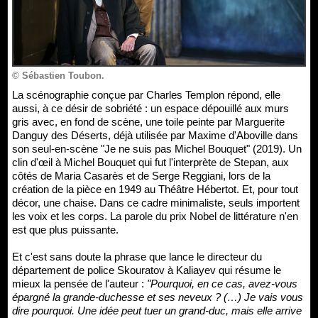
© Sébastien Toubon.
La scénographie conçue par Charles Templon répond, elle
aussi, à ce désir de sobriété : un espace dépouillé aux murs
gris avec, en fond de scène, une toile peinte par Marguerite
Danguy des Déserts, déjà utilisée par Maxime d'Aboville dans
son seul-en-scène "Je ne suis pas Michel Bouquet" (2019). Un
clin d'œil à Michel Bouquet qui fut l'interprète de Stepan, aux
côtés de Maria Casarès et de Serge Reggiani, lors de la
création de la pièce en 1949 au Théâtre Hébertot. Et, pour tout
décor, une chaise. Dans ce cadre minimaliste, seuls importent
les voix et les corps. La parole du prix Nobel de littérature n'en
est que plus puissante.
Et c'est sans doute la phrase que lance le directeur du
département de police Skouratov à Kaliayev qui résume le
mieux la pensée de l'auteur :
"Pourquoi, en ce cas, avez-vous
épargné la grande-duchesse et ses neveux ? (…) Je vais vous
dire pourquoi. Une idée peut tuer un grand-duc, mais elle arrive