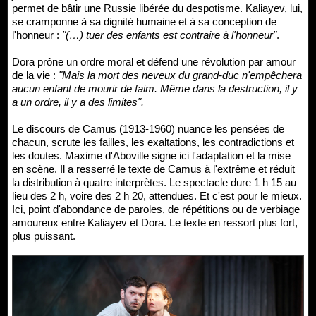
permet de bâtir une Russie libérée du despotisme. Kaliayev, lui,
se cramponne à sa dignité humaine et à sa conception de
l'honneur :
"(…) tuer des enfants est contraire à l'honneur"
.
Dora prône un ordre moral et défend une révolution par amour
de la vie :
"Mais la mort des neveux du grand-duc n'empêchera
aucun enfant de mourir de faim. Même dans la destruction, il y
a un ordre, il y a des limites".
Le discours de Camus (1913-1960) nuance les pensées de
chacun, scrute les failles, les exaltations, les contradictions et
les doutes. Maxime d'Aboville signe ici l'adaptation et la mise
en scène. Il a resserré le texte de Camus à l'extrême et réduit
la distribution à quatre interprètes. Le spectacle dure 1 h 15 au
lieu des 2 h, voire des 2 h 20, attendues. Et c'est pour le mieux.
Ici, point d'abondance de paroles, de répétitions ou de verbiage
amoureux entre Kaliayev et Dora. Le texte en ressort plus fort,
plus puissant.