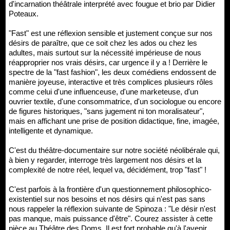
d'incarnation théâtrale interprété avec fougue et brio par Didier
Poteaux.
"Fast" est une réflexion sensible et justement conçue sur nos
désirs de paraître, que ce soit chez les ados ou chez les
adultes, mais surtout sur la nécessité impérieuse de nous
réapproprier nos vrais désirs, car urgence il y a ! Derrière le
spectre de la "fast fashion", les deux comédiens endossent de
manière joyeuse, interactive et très complices plusieurs rôles
comme celui d'une influenceuse, d'une marketeuse, d'un
ouvrier textile, d'une consommatrice, d'un sociologue ou encore
de figures historiques, "sans jugement ni ton moralisateur",
mais en affichant une prise de position didactique, fine, imagée,
intelligente et dynamique.
C'est du théâtre-documentaire sur notre société néolibérale qui,
à bien y regarder, interroge très largement nos désirs et la
complexité de notre réel, lequel va, décidément, trop "fast" !
C'est parfois à la frontière d'un questionnement philosophico-
existentiel sur nos besoins et nos désirs qui n'est pas sans
nous rappeler la réflexion suivante de Spinoza : "Le désir n'est
pas manque, mais puissance d'être". Courez assister à cette
pièce au Théâtre des Doms. Il est fort probable qu'à l'avenir,