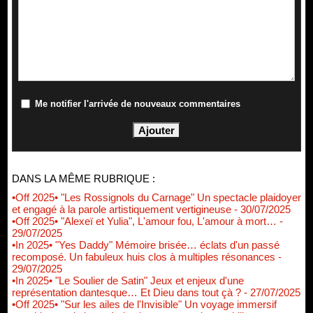
Me notifier l'arrivée de nouveaux commentaires
DANS LA MÊME RUBRIQUE :
•Off 2025• "Les Rossignols du Carnage" Un spectacle plaidoyer
et engagé à la parole artistiquement vertigineuse
- 30/07/2025
•Off 2025• "Alexeï et Yulia", L'amour fou, L'amour à mort…
-
29/07/2025
•In 2025• "Yes Daddy" Mémoire brisée… éclats d'un passé
recomposé. Un fabuleux huis clos à multiples résonances
-
29/07/2025
•In 2025• "Le Soulier de Satin" Jeux et enjeux d'une
représentation dantesque… Et Dieu dans tout çà ?
- 27/07/2025
•Off 2025• "Sur les ailes de l'Invisible" Un voyage immersif