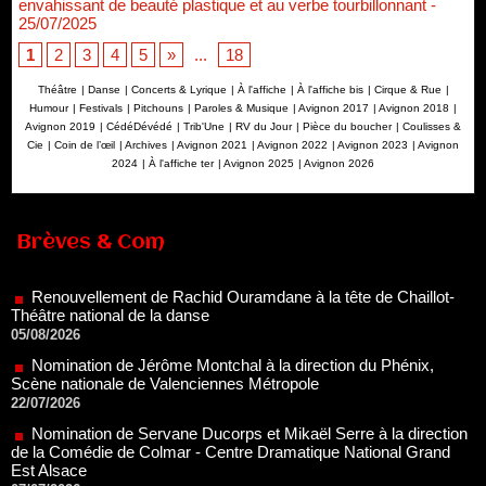
envahissant de beauté plastique et au verbe tourbillonnant
-
25/07/2025
1
2
3
4
5
»
...
18
Théâtre
|
Danse
|
Concerts & Lyrique
|
À l'affiche
|
À l'affiche bis
|
Cirque & Rue
|
Humour
|
Festivals
|
Pitchouns
|
Paroles & Musique
|
Avignon 2017
|
Avignon 2018
|
Avignon 2019
|
CédéDévédé
|
Trib'Une
|
RV du Jour
|
Pièce du boucher
|
Coulisses &
Cie
|
Coin de l’œil
|
Archives
|
Avignon 2021
|
Avignon 2022
|
Avignon 2023
|
Avignon
2024
|
À l'affiche ter
|
Avignon 2025
|
Avignon 2026
Renouvellement de Rachid Ouramdane à la tête de Chaillot-
Théâtre national de la danse
Brèves & Com
05/08/2026
Nomination de Jérôme Montchal à la direction du Phénix,
Scène nationale de Valenciennes Métropole
22/07/2026
Nomination de Servane Ducorps et Mikaël Serre à la direction
de la Comédie de Colmar - Centre Dramatique National Grand
Est Alsace
07/07/2026
Thomas Jolly et Laëtitia Guédon nommés à la direction du
TNP
02/07/2026