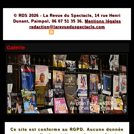
© RDS 2026 - La Revue du Spectacle, 14 rue Henri
Dunant, Paimpol, 06 07 51 35 36.
Mentions légales
redaction@larevueduspectacle.com
|
|
Plan du site
Syndication
Powered by WM
Galerie
Avignon Festival 2024 - rue
des Lices © Gil Chauveau.
Ce site est conforme au RGPD. Aucune donnée