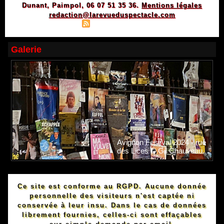
Dunant, Paimpol, 06 07 51 35 36.
Mentions légales
redaction@larevueduspectacle.com
|
|
Plan du site
Syndication
Powered by WM
Galerie
Avignon Festival 2024 - rue
des Lices © Gil Chauveau.
Ce site est conforme au RGPD. Aucune donnée
personnelle des visiteurs n'est captée ni
conservée à leur insu. Dans le cas de données
librement fournies, celles-ci sont effaçables