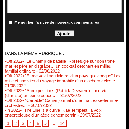
Me notifier l'arrivée de nouveaux commentaires
DANS LA MÊME RUBRIQUE :
•Off 2022• "Le Champ de bataille" Roi réfugié sur son trône,
mari et père en disgrâce… un cocktail détonant en milieu
familial ordinaire
- 02/08/2022
•Off 2022• "Et me voici soudain roi d'un pays quelconque" Les
mille et une vies du voyage immobile d'un clochard céleste
-
01/08/2022
•Off 2022• "Surexpositions (Patrick Dewaere)", une vie
(d'artiste) en pente douce…
- 31/07/2022
•Off 2022• "Cartable" Cahier journal d'une maîtresse-femme-
orchestre…
- 30/07/2022
•In 2022• "The Line is a curve" Kae Tempest, la voix
ensorceleuse d'un aède contemporain
- 29/07/2022
1
2
3
4
5
»
...
14