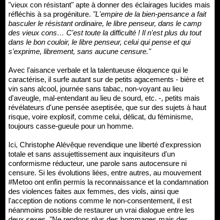
"vieux con résistant" apte à donner des éclairages lucides mais
réfléchis à sa progéniture.
"L'empire de la bien-pensance a fait
basculer le résistant ordinaire, le libre penseur, dans le camp
des vieux cons… C'est toute la difficulté ! Il n'est plus du tout
dans le bon couloir, le libre penseur, celui qui pense et qui
s'exprime, librement, sans aucune censure."
Avec l'aisance verbale et la talentueuse éloquence qui le
caractérise, il surfe autant sur de petits agacements - bière et
vin sans alcool, journée sans tabac, non-voyant au lieu
d'aveugle, mal-entendant au lieu de sourd, etc. -, petits mais
révélateurs d'une pensée aseptisée, que sur des sujets à haut
risque, voire explosif, comme celui, délicat, du féminisme,
toujours casse-gueule pour un homme.
Ici, Christophe Alévêque revendique une liberté d'expression
totale et sans assujettissement aux inquisiteurs d'un
conformisme réducteur, une parole sans autocensure ni
censure. Si les évolutions liées, entre autres, au mouvement
#Metoo ont enfin permis la reconnaissance et la condamnation
des violences faites aux femmes, des viols, ainsi que
l'acception de notions comme le non-consentement, il est
néanmoins possible de restaurer un vrai dialogue entre les
deux sexes. "Ne rendons plus des hommages mais des