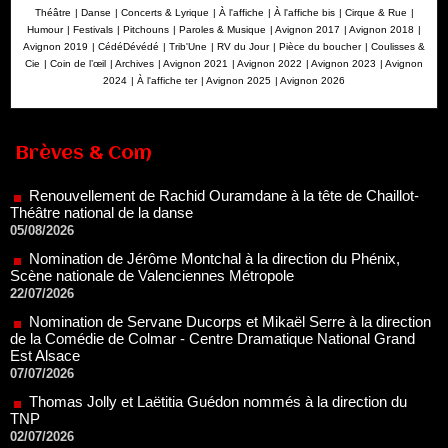
Théâtre
|
Danse
|
Concerts & Lyrique
|
À l'affiche
|
À l'affiche bis
|
Cirque & Rue
|
Humour
|
Festivals
|
Pitchouns
|
Paroles & Musique
|
Avignon 2017
|
Avignon 2018
|
Avignon 2019
|
CédéDévédé
|
Trib'Une
|
RV du Jour
|
Pièce du boucher
|
Coulisses &
Cie
|
Coin de l’œil
|
Archives
|
Avignon 2021
|
Avignon 2022
|
Avignon 2023
|
Avignon
2024
|
À l'affiche ter
|
Avignon 2025
|
Avignon 2026
Renouvellement de Rachid Ouramdane à la tête de Chaillot-
Théâtre national de la danse
05/08/2026
Brèves & Com
Nomination de Jérôme Montchal à la direction du Phénix,
Scène nationale de Valenciennes Métropole
22/07/2026
Nomination de Servane Ducorps et Mikaël Serre à la direction
de la Comédie de Colmar - Centre Dramatique National Grand
Est Alsace
07/07/2026
Thomas Jolly et Laëtitia Guédon nommés à la direction du
TNP
02/07/2026
Fonds SACD Théâtre : les lauréats 2026
23/06/2026
Dispositif ARTCENA Écrire pour le cirque, les lauréats 2026 !
20/06/2026