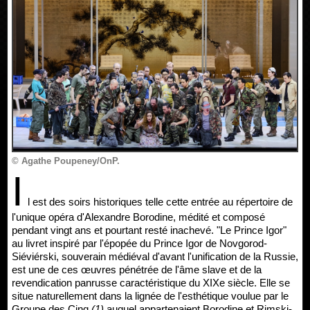
© Agathe Poupeney/OnP.
I
l est des soirs historiques telle cette entrée au répertoire de
l'unique opéra d'Alexandre Borodine, médité et composé
pendant vingt ans et pourtant resté inachevé. "Le Prince Igor"
au livret inspiré par l'épopée du Prince Igor de Novgorod-
Siéviérski, souverain médiéval d'avant l'unification de la Russie,
est une de ces œuvres pénétrée de l'âme slave et de la
revendication panrusse caractéristique du XIXe siècle. Elle se
situe naturellement dans la lignée de l'esthétique voulue par le
Groupe des Cinq
(1)
auquel appartenaient Borodine et Rimski-