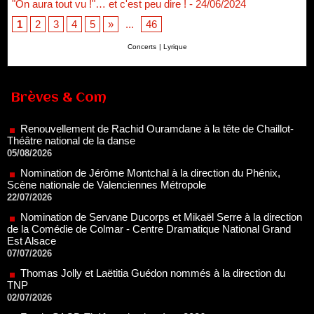
"On aura tout vu !"… et c'est peu dire !
- 24/06/2024
1
2
3
4
5
»
...
46
Concerts
|
Lyrique
Renouvellement de Rachid Ouramdane à la tête de Chaillot-
Théâtre national de la danse
Brèves & Com
05/08/2026
Nomination de Jérôme Montchal à la direction du Phénix,
Scène nationale de Valenciennes Métropole
22/07/2026
Nomination de Servane Ducorps et Mikaël Serre à la direction
de la Comédie de Colmar - Centre Dramatique National Grand
Est Alsace
07/07/2026
Thomas Jolly et Laëtitia Guédon nommés à la direction du
TNP
02/07/2026
Fonds SACD Théâtre : les lauréats 2026
23/06/2026
Dispositif ARTCENA Écrire pour le cirque, les lauréats 2026 !
20/06/2026