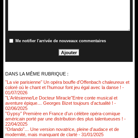
Me notifier l'arrivée de nouveaux commentaires
DANS LA MÊME RUBRIQUE :
"La vie parisienne" Un opéra bouffe d'Offenbach chaleureux et
coloré où le chant et l'humour font jeu égal avec la danse !
-
01/07/2026
"L'Arlésienne/Le Docteur Miracle"Entre conte musical et
aventure épique… Georges Bizet toujours d'actualité !
-
02/06/2025
"Gypsy" Première en France d'un célèbre opéra-comique
américain porté par une distribution des plus talentueuses !
-
22/04/2025
"Orlando"… Une version novatrice, pleine d'audace et de
modernité, mais manquant de clarté
- 31/01/2025