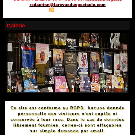
redaction@larevueduspectacle.com
|
|
Plan du site
Syndication
Powered by WM
Galerie
Avignon Festival 2024 - rue
des Lices © Gil Chauveau.
Ce site est conforme au RGPD. Aucune donnée
personnelle des visiteurs n'est captée ni
conservée à leur insu. Dans le cas de données
librement fournies, celles-ci sont effaçables
sur simple demande par email.