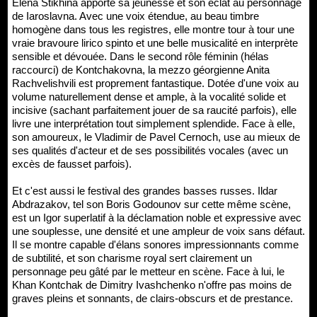
Elena Stikhina apporte sa jeunesse et son éclat au personnage
de Iaroslavna. Avec une voix étendue, au beau timbre
homogène dans tous les registres, elle montre tour à tour une
vraie bravoure lirico spinto et une belle musicalité en interprète
sensible et dévouée. Dans le second rôle féminin (hélas
raccourci) de Kontchakovna, la mezzo géorgienne Anita
Rachvelishvili est proprement fantastique. Dotée d'une voix au
volume naturellement dense et ample, à la vocalité solide et
incisive (sachant parfaitement jouer de sa raucité parfois), elle
livre une interprétation tout simplement splendide. Face à elle,
son amoureux, le Vladimir de Pavel Cernoch, use au mieux de
ses qualités d'acteur et de ses possibilités vocales (avec un
excès de fausset parfois).
Et c'est aussi le festival des grandes basses russes. Ildar
Abdrazakov, tel son Boris Godounov sur cette même scène,
est un Igor superlatif à la déclamation noble et expressive avec
une souplesse, une densité et une ampleur de voix sans défaut.
Il se montre capable d'élans sonores impressionnants comme
de subtilité, et son charisme royal sert clairement un
personnage peu gâté par le metteur en scène. Face à lui, le
Khan Kontchak de Dimitry Ivashchenko n'offre pas moins de
graves pleins et sonnants, de clairs-obscurs et de prestance.