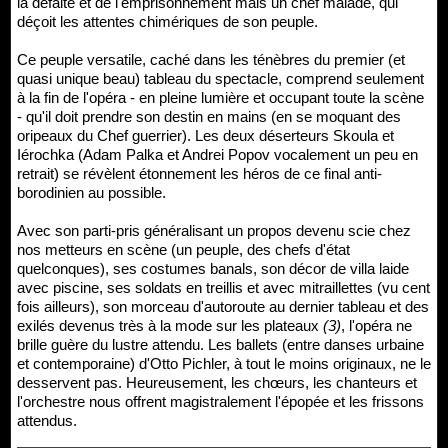
la défaite et de l'emprisonnement mais un chef malade, qui
déçoit les attentes chimériques de son peuple.
Ce peuple versatile, caché dans les ténèbres du premier (et
quasi unique beau) tableau du spectacle, comprend seulement
à la fin de l'opéra - en pleine lumière et occupant toute la scène
- qu'il doit prendre son destin en mains (en se moquant des
oripeaux du Chef guerrier). Les deux déserteurs Skoula et
Iérochka (Adam Palka et Andrei Popov vocalement un peu en
retrait) se révèlent étonnement les héros de ce final anti-
borodinien au possible.
Avec son parti-pris généralisant un propos devenu scie chez
nos metteurs en scène (un peuple, des chefs d'état
quelconques), ses costumes banals, son décor de villa laide
avec piscine, ses soldats en treillis et avec mitraillettes (vu cent
fois ailleurs), son morceau d'autoroute au dernier tableau et des
exilés devenus très à la mode sur les plateaux
(3)
, l'opéra ne
brille guère du lustre attendu. Les ballets (entre danses urbaine
et contemporaine) d'Otto Pichler, à tout le moins originaux, ne le
desservent pas. Heureusement, les chœurs, les chanteurs et
l'orchestre nous offrent magistralement l'épopée et les frissons
attendus.