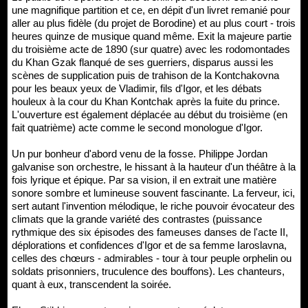
une magnifique partition et ce, en dépit d'un livret remanié pour
aller au plus fidèle (du projet de Borodine) et au plus court - trois
heures quinze de musique quand même. Exit la majeure partie
du troisième acte de 1890 (sur quatre) avec les rodomontades
du Khan Gzak flanqué de ses guerriers, disparus aussi les
scènes de supplication puis de trahison de la Kontchakovna
pour les beaux yeux de Vladimir, fils d'Igor, et les débats
houleux à la cour du Khan Kontchak après la fuite du prince.
L'ouverture est également déplacée au début du troisième (en
fait quatrième) acte comme le second monologue d'Igor.
Un pur bonheur d'abord venu de la fosse. Philippe Jordan
galvanise son orchestre, le hissant à la hauteur d'un théâtre à la
fois lyrique et épique. Par sa vision, il en extrait une matière
sonore sombre et lumineuse souvent fascinante. La ferveur, ici,
sert autant l'invention mélodique, le riche pouvoir évocateur des
climats que la grande variété des contrastes (puissance
rythmique des six épisodes des fameuses danses de l'acte II,
déplorations et confidences d'Igor et de sa femme Iaroslavna,
celles des chœurs - admirables - tour à tour peuple orphelin ou
soldats prisonniers, truculence des bouffons). Les chanteurs,
quant à eux, transcendent la soirée.