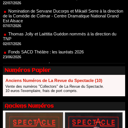
Est Alsace
07/07/2026
Thomas Jolly et Laëtitia Guédon nommés à la direction du
TNP
02/07/2026
Fonds SACD Théâtre : les lauréats 2026
23/06/2026
Dispositif ARTCENA Écrire pour le cirque, les lauréats 2026 !
20/06/2026
Le palmarès des prix SACD 2026
18/06/2026
Numéros Papier
Les 10 lauréats du Fonds Grandes Formes Théâtre 2026
SACD
Anciens Numéros de La Revue du Spectacle (10)
13/06/2026
Vente des numéros "Collectors" de La Revue du Spectacle.
10 euros l'exemplaire, frais de port compris.
Nomination de Nathalie Garraud et Olivier Saccomano à la
direction du Théâtre de Gennevilliers - CDN
13/06/2026
Anciens Numéros
Dispositif SACD Auteurs d'espaces : les lauréats 2026
18/03/2026