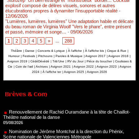
"Sturbzep" Un bien étrange et "monstrueux" bordel… Cocktail
explosif composé de délires visuels, sonores et autres
élucubrations propres à dynamiter l'insupportable réalité
-
12/06/2026
"Lumières, lumières, lumières" Une adaptation habile et délicate
du beau roman de Virginia Woolf "Vers le phare", entre présent
et passé, mémoire et songe…
- 09/06/2026
1
2
3
4
5
»
...
288
Théâtre
|
Danse
|
Concerts & Lyrique
|
À l'affiche
|
À l'affiche bis
|
Cirque & Rue
|
Humour
|
Festivals
|
Pitchouns
|
Paroles & Musique
|
Avignon 2017
|
Avignon 2018
|
Avignon 2019
|
CédéDévédé
|
Trib'Une
|
RV du Jour
|
Pièce du boucher
|
Coulisses &
Cie
|
Coin de l’œil
|
Archives
|
Avignon 2021
|
Avignon 2022
|
Avignon 2023
|
Avignon
2024
|
À l'affiche ter
|
Avignon 2025
|
Avignon 2026
Renouvellement de Rachid Ouramdane à la tête de Chaillot-
Brèves & Com
Théâtre national de la danse
05/08/2026
Nomination de Jérôme Montchal à la direction du Phénix,
Scène nationale de Valenciennes Métropole
22/07/2026
Nomination de Servane Ducorps et Mikaël Serre à la direction
de la Comédie de Colmar - Centre Dramatique National Grand