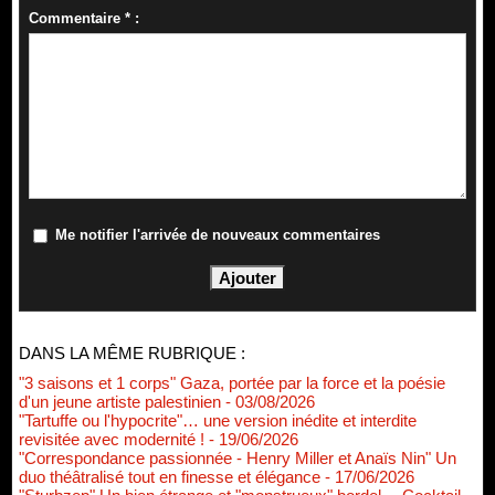
Commentaire * :
Me notifier l'arrivée de nouveaux commentaires
DANS LA MÊME RUBRIQUE :
"3 saisons et 1 corps" Gaza, portée par la force et la poésie
d'un jeune artiste palestinien
- 03/08/2026
"Tartuffe ou l'hypocrite"… une version inédite et interdite
revisitée avec modernité !
- 19/06/2026
"Correspondance passionnée - Henry Miller et Anaïs Nin" Un
duo théâtralisé tout en finesse et élégance
- 17/06/2026