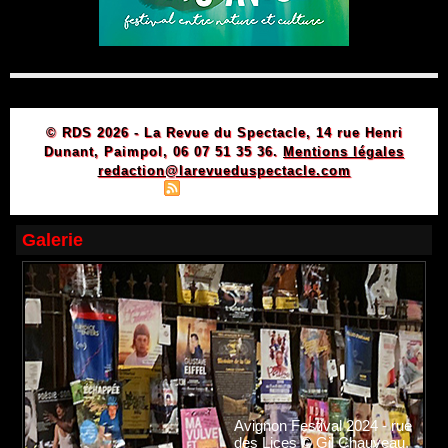
© RDS 2026 - La Revue du Spectacle, 14 rue Henri
Dunant, Paimpol, 06 07 51 35 36.
Mentions légales
redaction@larevueduspectacle.com
|
|
Plan du site
Syndication
Powered by WM
Galerie
Avignon Festival 2024 - rue
des Lices © Gil Chauveau.