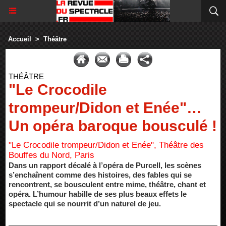
Accueil
>
Théâtre
THÉÂTRE
"Le Crocodile
trompeur/Didon et Enée"…
Un opéra baroque bousculé !
"Le Crocodile trompeur/Didon et Enée", Théâtre des
Bouffes du Nord, Paris
Dans un rapport décalé à l’opéra de Purcell, les scènes
s’enchaînent comme des histoires, des fables qui se
rencontrent, se bousculent entre mime, théâtre, chant et
opéra. L’humour habille de ses plus beaux effets le
spectacle qui se nourrit d’un naturel de jeu.