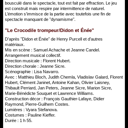
bousculé dans le spectacle, tout est fait par effraction. Le jeu
est construit mais respire par intermittence de naturel.
L’émotion s’immisce de la partie avec toutefois une fin de
spectacle manquant de "dynamisme".
"Le Crocodile trompeur/Didon et Énée"
D’après "Didon et Énée" de Henry Purcell et d’autres
matériaux.
Mis en scène : Samuel Achache et Jeanne Candel.
Arrangement musical collectif.
Direction musicale : Florent Hubert.
Direction chorale : Jeanne Sicre.
Scénographie : Lisa Navarro.
Avec : Matthieu Bloch, Judith Chemla, Vladislav Galard, Florent
Hubert, Clément Janinet, Antoine Kahan, Olivier Laisney,
Thibault Perriard, Jan Peters, Jeanne Sicre, Marion Sicre,
Marie-Bénédicte Souquet et Lawrence Williams.
Construction décor : François Gauthier-Lafaye, Didier
Raymond, Pierre-Guilhem Costes.
Lumières : Vyara Stefanova.
Costumes : Pauline Kieffer.
Durée : 1 h 55.