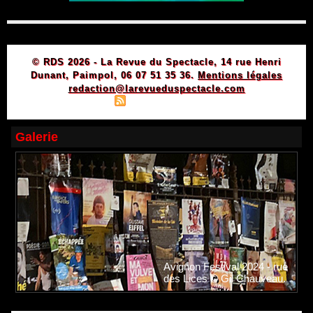
© RDS 2026 - La Revue du Spectacle, 14 rue Henri
Dunant, Paimpol, 06 07 51 35 36.
Mentions légales
redaction@larevueduspectacle.com
|
|
Plan du site
Syndication
Powered by WM
Galerie
Avignon Festival 2024 - rue
des Lices © Gil Chauveau.