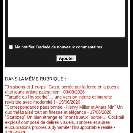
Me notifier l'arrivée de nouveaux commentaires
DANS LA MÊME RUBRIQUE :
"3 saisons et 1 corps" Gaza, portée par la force et la poésie
d'un jeune artiste palestinien
- 03/08/2026
"Tartuffe ou l'hypocrite"… une version inédite et interdite
revisitée avec modernité !
- 19/06/2026
"Correspondance passionnée - Henry Miller et Anaïs Nin" Un
duo théâtralisé tout en finesse et élégance
- 17/06/2026
"Sturbzep" Un bien étrange et "monstrueux" bordel… Cocktail
explosif composé de délires visuels, sonores et autres
élucubrations propres à dynamiter l'insupportable réalité
-
12/06/2026