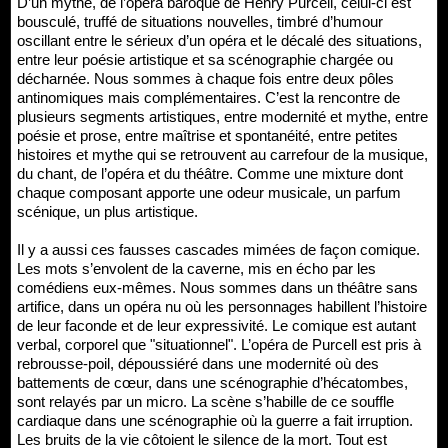
D’un mythe, de l’opéra baroque de Henry Purcell, celui-ci est
bousculé, truffé de situations nouvelles, timbré d’humour
oscillant entre le sérieux d’un opéra et le décalé des situations,
entre leur poésie artistique et sa scénographie chargée ou
décharnée. Nous sommes à chaque fois entre deux pôles
antinomiques mais complémentaires. C’est la rencontre de
plusieurs segments artistiques, entre modernité et mythe, entre
poésie et prose, entre maîtrise et spontanéité, entre petites
histoires et mythe qui se retrouvent au carrefour de la musique,
du chant, de l’opéra et du théâtre. Comme une mixture dont
chaque composant apporte une odeur musicale, un parfum
scénique, un plus artistique.
Il y a aussi ces fausses cascades mimées de façon comique.
Les mots s’envolent de la caverne, mis en écho par les
comédiens eux-mêmes. Nous sommes dans un théâtre sans
artifice, dans un opéra nu où les personnages habillent l’histoire
de leur faconde et de leur expressivité. Le comique est autant
verbal, corporel que "situationnel". L’opéra de Purcell est pris à
rebrousse-poil, dépoussiéré dans une modernité où des
battements de cœur, dans une scénographie d’hécatombes,
sont relayés par un micro. La scène s’habille de ce souffle
cardiaque dans une scénographie où la guerre a fait irruption.
Les bruits de la vie côtoient le silence de la mort. Tout est