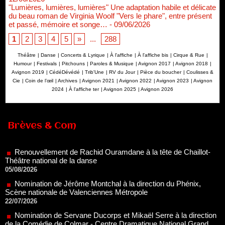
"Lumières, lumières, lumières" Une adaptation habile et délicate
du beau roman de Virginia Woolf "Vers le phare", entre présent
et passé, mémoire et songe…
- 09/06/2026
1
2
3
4
5
»
...
288
Théâtre
|
Danse
|
Concerts & Lyrique
|
À l'affiche
|
À l'affiche bis
|
Cirque & Rue
|
Humour
|
Festivals
|
Pitchouns
|
Paroles & Musique
|
Avignon 2017
|
Avignon 2018
|
Avignon 2019
|
CédéDévédé
|
Trib'Une
|
RV du Jour
|
Pièce du boucher
|
Coulisses &
Cie
|
Coin de l’œil
|
Archives
|
Avignon 2021
|
Avignon 2022
|
Avignon 2023
|
Avignon
2024
|
À l'affiche ter
|
Avignon 2025
|
Avignon 2026
Renouvellement de Rachid Ouramdane à la tête de Chaillot-
Brèves & Com
Théâtre national de la danse
05/08/2026
Nomination de Jérôme Montchal à la direction du Phénix,
Scène nationale de Valenciennes Métropole
22/07/2026
Nomination de Servane Ducorps et Mikaël Serre à la direction
de la Comédie de Colmar - Centre Dramatique National Grand
Est Alsace
07/07/2026