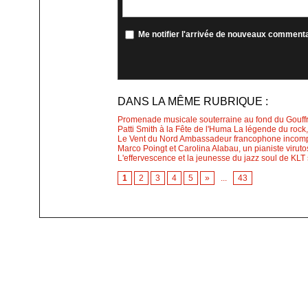
Me notifier l'arrivée de nouveaux comment
DANS LA MÊME RUBRIQUE :
Promenade musicale souterraine au fond du Gouff
Patti Smith à la Fête de l'Huma La légende du rock
Le Vent du Nord Ambassadeur francophone incompa
Marco Poingt et Carolina Alabau, un pianiste virut
L'effervescence et la jeunesse du jazz soul de KLT
1
2
3
4
5
»
...
43