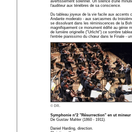
avertissement solennel. Un silence d'une minut
l'auditeur aux ténèbres de sa conscience.
Du tableau joyeux de la vie facile aux accent
Andante moderato - aux sarcasmes du troisième
se dissolvant dans les réminiscences de la Bohê
magnifiquement ce monument édifié au génie mus
de lumière originelle ("Urlicht") ce sombre ta
l'entrée pianissimo du chœur dans le Finale - 
© DR.
Symphonie n°2 "Résurrection" en ut mineur p
De Gustav Mahler (1860 - 1911).
Daniel Harding, direction.