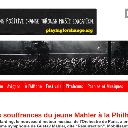
ue
Avignon
À l'Affiche
Festivals
Pitchouns
Paroles et Musiques
s souffrances du jeune Mahler à la Phi
Harding, le nouveau directeur musical de l'Orchestre de Paris, a
xième symphonie de Gustav Mahler, dite "Résurrection". Mobilisant