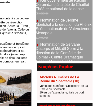
mérite.
Nomination de Jérôme
Montchal à la direction du Phénix,
Scène nationale de Valenciennes
Métropole
emprunts à son œuvre
22/07/2026
te de révolution
nien. Après la "Titan",
Nomination de Servane
 de l'avenir. Celle qui
Ducorps et Mikaël Serre à la
et qu'elle a sur nous,
direction de la Comédie de
Colmar - Centre Dramatique
deuxième et troisième
National Grand Est Alsace
honie-monde qui en
07/07/2026
beethovénien et sa
it alors (avec sept
Thomas Jolly et Laëtitia
voix de deux solistes
Guédon nommés à la direction du
le compositeur sait
TNP
Numéros Papier
02/07/2026
Fonds SACD Théâtre : les
Anciens Numéros de La
lauréats 2026
Revue du Spectacle (10)
23/06/2026
Vente des numéros "Collectors" de La
Revue du Spectacle.
Dispositif ARTCENA Écrire
10 euros l'exemplaire, frais de port
compris.
pour le cirque, les lauréats 2026 !
20/06/2026