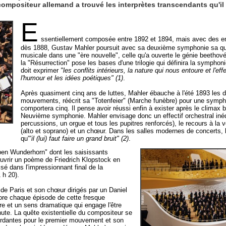
ompositeur allemand a trouvé les interprètes transcendants qu'il 
E
ssentiellement composée entre 1892 et 1894, mais avec des 
dès 1888, Gustav Mahler poursuit avec sa deuxième symphonie sa quê
musicale dans une "ère nouvelle", celle qu'a ouverte le génie beethové
la "Résurrection" pose les bases d'une trilogie qui définira la symphonie
doit exprimer
"les conflits intérieurs, la nature qui nous entoure et l'eff
l'humour et les idées poétiques" (1)
.
Après quasiment cinq ans de luttes, Mahler ébauche à l'été 1893 les 
mouvements, réécrit sa "Totenfeier" (Marche funèbre) pour une symp
comportera cinq. Il pense avoir réussi enfin à exister après le climax 
Neuvième symphonie. Mahler envisage donc un effectif orchestral inéd
percussions, un orgue et tous les pupitres renforcés), le recours à la 
(alto et soprano) et un chœur. Dans les salles modernes de concerts, 
qu'
"il (lui) faut faire un grand bruit" (2)
.
naben Wunderhorn" dont les saisissants
couvrir un poème de Friedrich Klopstock en
isé dans l'impressionnant final de la
 h 20).
 de Paris et son chœur dirigés par un Daniel
olore chaque épisode de cette fresque
re et un sens dramatique qui engage l'être
nute. La quête existentielle du compositeur se
rdantes pour le premier mouvement et son