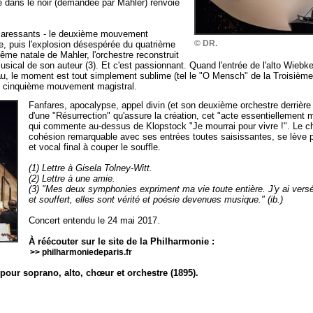
e dans le noir (demandée par Mahler) renvoie
s caressants - le deuxième mouvement
© DR.
, puis l'explosion désespérée du quatrième
me natale de Mahler, l'orchestre reconstruit
ical de son auteur (3). Et c'est passionnant. Quand l'entrée de l'alto Wieb
bleau, le moment est tout simplement sublime (tel le "O Mensch" de la Troisi
un cinquième mouvement magistral.
Fanfares, apocalypse, appel divin (et son deuxième orchestre derrière 
d'une "Résurrection" qu'assure la création, cet "acte essentiellement 
qui commente au-dessus de Klopstock "Je mourrai pour vivre !". Le c
cohésion remarquable avec ses entrées toutes saisissantes, se lève po
et vocal final à couper le souffle.
(1) Lettre à Gisela Tolney-Witt.
(2) Lettre à une amie.
(3) "Mes deux symphonies expriment ma vie toute entière. J'y ai versé 
et souffert, elles sont vérité et poésie devenues musique." (ib.)
Concert entendu le 24 mai 2017.
À réécouter sur le site de la Philharmonie :
>> philharmoniedeparis.fr
our soprano, alto, chœur et orchestre (1895).