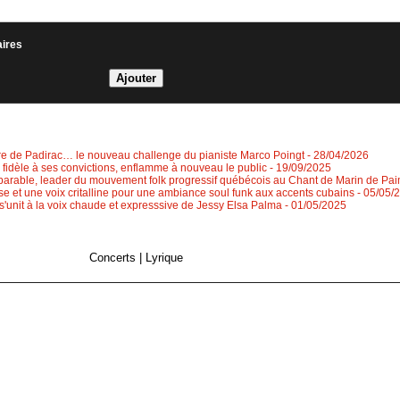
aires
re de Padirac… le nouveau challenge du pianiste Marco Poingt
- 28/04/2026
, fidèle à ses convictions, enflamme à nouveau le public
- 19/09/2025
rable, leader du mouvement folk progressif québécois au Chant de Marin de Pa
ose et une voix critalline pour une ambiance soul funk aux accents cubains
- 05/05/
 s'unit à la voix chaude et expresssive de Jessy Elsa Palma
- 01/05/2025
Concerts
|
Lyrique