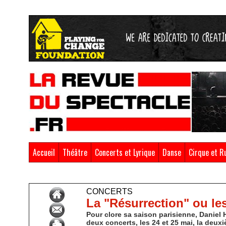
Accueil
Théâtre
Concerts et Lyrique
Danse
Cirque et R
Accueil
>
Concerts & Lyrique
>
Concerts
CONCERTS
La "Résurrection" ou le
Pour clore sa saison parisienne, Daniel 
deux concerts, les 24 et 25 mai, la deu