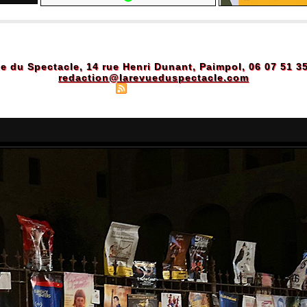
e du Spectacle, 14 rue Henri Dunant, Paimpol, 06 07 51 3
redaction@larevueduspectacle.com
Plan du site
|
Syndication
|
Powered by WM