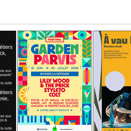
étiers
ck,
sse aux
Hasards"
 la suite
étiers
nie,
sse aux
ion &
 la suite