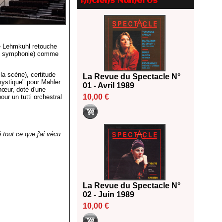
Anciens Numéros
Le palmarès des prix SACD
2026
18/06/2026
Les 10 lauréats du Fonds
Grandes Formes Théâtre 2026
ke Lehmkuhl retouche
ème symphonie) comme
SACD
13/06/2026
la scène), certitude
La Revue du Spectacle N°
Nomination de Nathalie
mystique" pour Mahler
01 - Avril 1989
Garraud et Olivier Saccomano à
hœur, doté d'une
la direction du Théâtre de
10,00 €
ur un tutti orchestral
Gennevilliers - CDN
13/06/2026
Dispositif SACD Auteurs
tout ce que j'ai vécu
d'espaces : les lauréats 2026
18/03/2026
La Revue du Spectacle N°
02 - Juin 1989
10,00 €