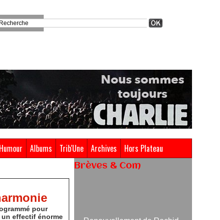
Humour
Albums
Trib'Une
Archives
Hors Plateau
Brèves & Com
Renouvellement de Rachid
lharmonie
Ouramdane à la tête de Chaillot-
Théâtre national de la danse
 programmé pour
05/08/2026
 un effectif énorme