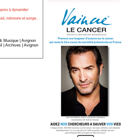
opres à dynamiter
passé, mémoire et songe…
 & Musique
|
Avignon
il
|
Archives
|
Avignon