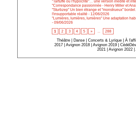
"Tartuffe ou l'hypocrite"… une version inédite et int
"Correspondance passionnée - Henry Miller et Anaïs
"Sturbzep" Un bien étrange et "monstrueux" bordel…
l'insupportable réalité
- 12/06/2026
"Lumières, lumières, lumières" Une adaptation habi
- 09/06/2026
1
2
3
4
5
»
...
288
Théâtre
|
Danse
|
Concerts & Lyrique
|
À l'af
2017
|
Avignon 2018
|
Avignon 2019
|
CédéDév
2021
|
Avignon 2022
|