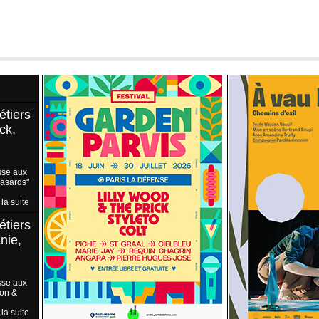
étiers
ck,
sse aux
Hasards"
 la suite
étiers
nie,
sse aux
ion &
 la suite