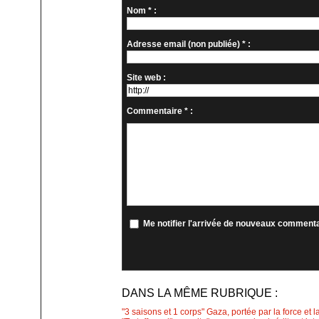
Nom * :
Adresse email (non publiée) * :
Site web :
Commentaire * :
Me notifier l'arrivée de nouveaux comment
DANS LA MÊME RUBRIQUE :
"3 saisons et 1 corps" Gaza, portée par la force et l