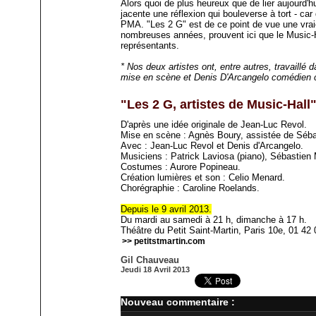
Alors quoi de plus heureux que de lier aujourd'h
jacente une réflexion qui bouleverse à tort - ca
PMA. "Les 2 G" est de ce point de vue une vraie 
nombreuses années, prouvent ici que le Music-Hall
représentants.
* Nos deux artistes ont, entre autres, travaillé
mise en scène et Denis D'Arcangelo comédien c
"Les 2 G, artistes de Music-Hall
D'après une idée originale de Jean-Luc Revol.
Mise en scène : Agnès Boury, assistée de Séba
Avec : Jean-Luc Revol et Denis d'Arcangelo.
Musiciens : Patrick Laviosa (piano), Sébastien 
Costumes : Aurore Popineau.
Création lumières et son : Celio Menard.
Chorégraphie : Caroline Roelands.
Depuis le 9 avril 2013.
Du mardi au samedi à 21 h, dimanche à 17 h.
Théâtre du Petit Saint-Martin, Paris 10e, 01 42 
>> petitstmartin.com
Gil Chauveau
Jeudi 18 Avril 2013
Nouveau commentaire :