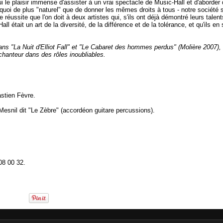
ui le plaisir immense d'assister à un vrai spectacle de Music-Hall et d'aborde
r quoi de plus "naturel" que de donner les mêmes droits à tous - notre société 
réussite que l'on doit à deux artistes qui, s'ils ont déjà démontré leurs talen
 était un art de la diversité, de la différence et de la tolérance, et qu'ils en 
 dans "La Nuit d'Elliot Fall" et "Le Cabaret des hommes perdus" (Molière 2007)
hanteur dans des rôles inoubliables.
"
stien Fèvre.
Mesnil dit "Le Zèbre" (accordéon guitare percussions).
08 00 32.