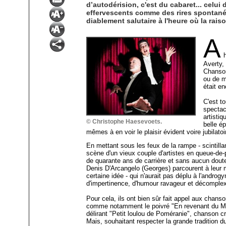
d’autodérision, c'est du cabaret... celu
effervescents comme des rires spontanés 
diablement salutaire à l'heure où la rai
A
Averty,
Chanson
ou de m
était e
C'est t
spectac
artisti
© Christophe Haesevoets.
belle ép
mêmes à en voir le plaisir évident voire jubilatoi
En mettant sous les feux de la rampe - scintillan
scène d'un vieux couple d'artistes en queue-de-
de quarante ans de carrière et sans aucun dout
Denis D'Arcangelo (Georges) parcourent à leur m
certaine idée - qui n'aurait pas déplu à l'androg
d'impertinence, d'humour ravageur et décomplexé
Pour cela, ils ont bien sûr fait appel aux chan
comme notamment le poivré "En revenant du Maro
délirant "Petit loulou de Poméranie", chanson
Mais, souhaitant respecter la grande tradition 