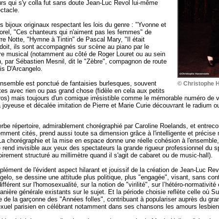
urs qui s'y colla fut sans doute Jean-Luc Revol lui-même
ctacle.
ts bijoux originaux respectant les lois du genre : "Yvonne et
orel, "Ces chanteurs qui n'aiment pas les femmes" de
re Notte, "Hymne à Tintin" de Pascal Mary, "Il était
 doit, ils sont accompagnés sur scène au piano par le
âtre musical (notamment au côté de Roger Louret ou au sein
, par Sébastien Mesnil, dit le "Zèbre", compagnon de route
is D'Arcangelo.
l'ensemble est ponctué de fantaisies burlesques, souvent
© Christophe 
ites avec rien ou pas grand chose (fidèle en cela aux petits
ros) mais toujours d'un comique irrésistible comme le mémorable numéro de ve
la joyeuse et décalée imitation de Pierre et Marie Curie découvrant le radium 
rbe répertoire, admirablement chorégraphié par Caroline Roelands, et entrec
mment cités, prend aussi toute sa dimension grâce à l'intelligente et précis
La chorégraphie et la mise en espace donne une réelle cohésion à l'ensemble,
é rend invisible aux yeux des spectateurs la grande rigueur professionnel du s
oirement structuré au millimètre quand il s'agit de cabaret ou de music-hall).
lément de l'évident aspect hilarant et jouissif de la création de Jean-Luc Rev
gelo, se dessine une attitude plus politique, plus "engagée", visant, sans con
ifférent sur l'homosexualité, sur la notion de "virilité", sur l’hétéro-normativité
anière générale existants sur le sujet. Et la période choisie reflète celle où S
 de la garçonne des "Années folles", contribuant à populariser auprès du gran
uel parisien en célébrant notamment dans ses chansons les amours lesbie