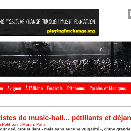
ue
Avignon
À l'Affiche
Festivals
Pitchouns
Paroles et Musiques
tistes de music-hall... pétillants et déja
 Petit Saint-Martin, Paris
mour osé, croustillant - mais sans aucune vulgarité -, d'une grande