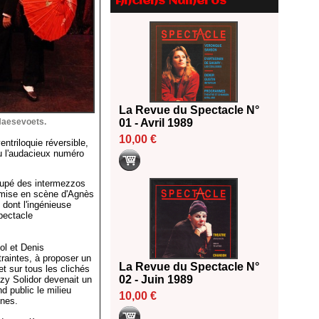
Anciens Numéros
2026
18/06/2026
Les 10 lauréats du Fonds
Grandes Formes Théâtre 2026
SACD
13/06/2026
Nomination de Nathalie
La Revue du Spectacle N°
Garraud et Olivier Saccomano à
Haesevoets.
01 - Avril 1989
la direction du Théâtre de
Gennevilliers - CDN
10,00 €
ntriloquie réversible,
ou l'audacieux numéro
13/06/2026
Dispositif SACD Auteurs
oupé des intermezzos
d'espaces : les lauréats 2026
e mise en scène d'Agnès
18/03/2026
 dont l'ingénieuse
pectacle
ol et Denis
traintes, à proposer un
La Revue du Spectacle N°
 et sur tous les clichés
02 - Juin 1989
uzy Solidor devenait un
d public le milieu
10,00 €
nnes.