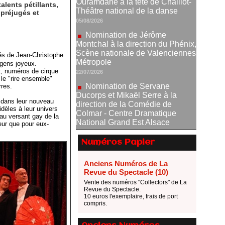
Nomination de Jérôme
lents pétillants,
Montchal à la direction du Phénix,
 préjugés et
Scène nationale de Valenciennes
Métropole
22/07/2026
Nomination de Servane
lés de Jean-Christophe
Ducorps et Mikaël Serre à la
 gens joyeux.
direction de la Comédie de
t, numéros de cirque
le "rire ensemble"
Colmar - Centre Dramatique
rres.
National Grand Est Alsace
07/07/2026
o dans leur nouveau
idèles à leur univers
Thomas Jolly et Laëtitia
 au versant gay de la
Guédon nommés à la direction du
ateur que pour eux-
TNP
02/07/2026
Numéros Papier
Fonds SACD Théâtre : les
lauréats 2026
Anciens Numéros de La
Revue du Spectacle (10)
23/06/2026
Vente des numéros "Collectors" de La
Dispositif ARTCENA Écrire
Revue du Spectacle.
pour le cirque, les lauréats 2026 !
10 euros l'exemplaire, frais de port
compris.
20/06/2026
Le palmarès des prix SACD