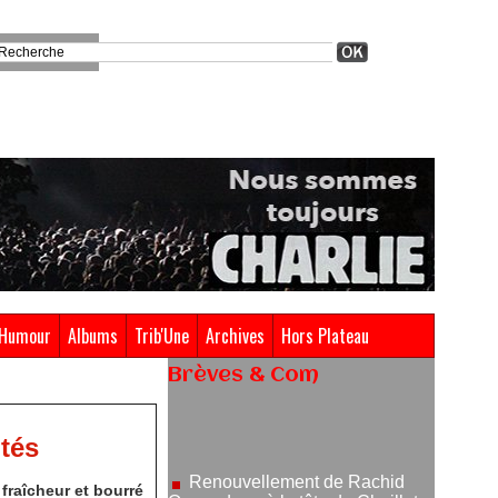
Humour
Albums
Trib'Une
Archives
Hors Plateau
Brèves & Com
Renouvellement de Rachid
Ouramdane à la tête de Chaillot-
ntés
Théâtre national de la danse
05/08/2026
 fraîcheur et bourré