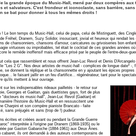
i de la grande époque du Music-Hall, mené par deux compères aux ta
et salvateurs. C'est frondeur et iconoclaste, sans barrière, sans
son se bat pour donner à tous les mêmes droits !
h ! Le bon temps du Music-Hall, celui de papa, celui de Mistinguett, des Cing
 de Fréhel, Dranem, Suzy Solidor, insouciant, jovial et heureux qui rendait les
s de chansonniers, chansons d'amour, caricatures ou grivoiseries bon enfan
agie virtuoses ou improbables, tel était le cocktail de ces grandes années où 
ncore le remède inoffensif mais efficace prisé par le peuple de l'entre-deux-gue
out cela que rassemblent et nous offrent Jean-Luc Revol et Denis D'Arcangel
le "Les 2 G". Nos deux artistes de music-hall - complices de longue date* -, f
que, se donnent la réplique et la chansonnette en y ajoutant les épices propres
oque... le faisant jaillir en un feu d'artifice... régénérateur, tant pour le spect
re qu'ils mettent à leur ouvrage.
t sur les indispensables rideaux pailletés - le retour sur
pie, Georges et Gaétan, gais duettistes gays, fort de plus
e "docteurs ès music-hall", Jean-Luc Revol (Gaétan) et
anière l'histoire du Music-Hall et en ressuscitent une
yne Charpini et son compère pianiste Brancato - faite
, sans préjugés et sans (trop de !) pudeur.
sons écrites et créées avant ou pendant la Grande Guerre
c" interprétée à l'origine par Dranem (1869-1935) ou le
 créée par Gaston Gabaroche (1884-1961) aux Deux Ânes.
du cabaret, ils ont demandé à des auteurs contemporains de