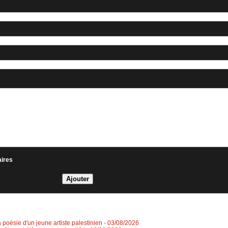
aires
a poésie d'un jeune artiste palestinien
- 03/08/2026