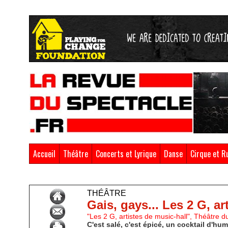
Accueil
Théâtre
Concerts et Lyrique
Danse
Cirque et R
Accueil
>
Théâtre
THÉÂTRE
Gais, gays... Les 2 G, ar
"Les 2 G, artistes de music-hall", Théâtre du
C'est salé, c'est épicé, un cocktail d'hu