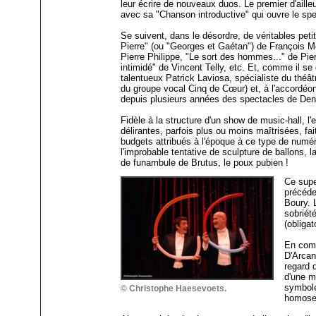
leur écrire de nouveaux duos. Le premier d'aille
avec sa "Chanson introductive" qui ouvre le spe
Se suivent, dans le désordre, de véritables peti
Pierre" (ou "Georges et Gaétan") de François M
Pierre Philippe, "Le sort des hommes..." de Pier
intimidé" de Vincent Telly, etc. Et, comme il se
talentueux Patrick Laviosa, spécialiste du thé
du groupe vocal Cinq de Cœur) et, à l'accordéon
depuis plusieurs années des spectacles de Den
Fidèle à la structure d'un show de music-hall, 
délirantes, parfois plus ou moins maîtrisées, fa
budgets attribués à l'époque à ce type de numé
l'improbable tentative de sculpture de ballons, 
de funambule de Brutus, le poux pubien !
Ce supe
précéde
Boury. 
sobriét
(obligat
En comp
D'Arcan
regard d
d'une m
symbole
© Christophe Haesevoets.
homosex