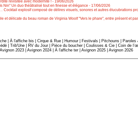
erdite revisitée avec modernité !
- 19/06/2026
 Nin" Un duo théâtralisé tout en finesse et élégance
- 17/06/2026
 Cocktail explosif composé de délires visuels, sonores et autres élucubrations pr
le et délicate du beau roman de Virginia Woolf "Vers le phare", entre présent et 
fiche
|
À l'affiche bis
|
Cirque & Rue
|
Humour
|
Festivals
|
Pitchouns
|
Paroles
édé
|
Trib'Une
|
RV du Jour
|
Pièce du boucher
|
Coulisses & Cie
|
Coin de l’œ
Avignon 2023
|
Avignon 2024
|
À l'affiche ter
|
Avignon 2025
|
Avignon 2026