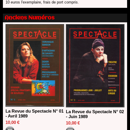
10 euros l'exemplaire, frais de port compris.
13/06/2026
Nomination de Nathalie Garraud et Olivier Saccomano à la
direction du Théâtre de Gennevilliers - CDN
Anciens Numéros
13/06/2026
Dispositif SACD Auteurs d'espaces : les lauréats 2026
18/03/2026
La Revue du Spectacle N° 01
La Revue du Spectacle N° 02
- Avril 1989
- Juin 1989
10,00 €
10,00 €