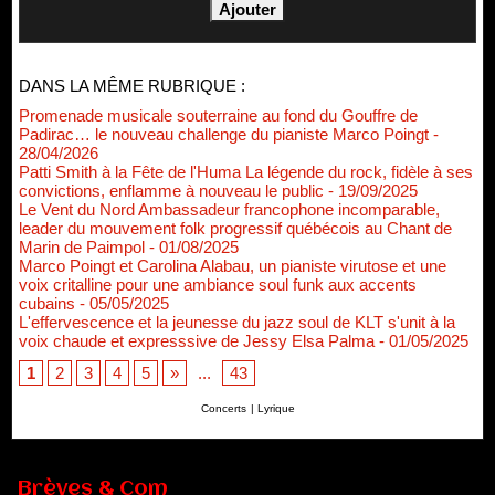
DANS LA MÊME RUBRIQUE :
Promenade musicale souterraine au fond du Gouffre de
Padirac… le nouveau challenge du pianiste Marco Poingt
-
28/04/2026
Patti Smith à la Fête de l'Huma La légende du rock, fidèle à ses
convictions, enflamme à nouveau le public
- 19/09/2025
Le Vent du Nord Ambassadeur francophone incomparable,
leader du mouvement folk progressif québécois au Chant de
Marin de Paimpol
- 01/08/2025
Marco Poingt et Carolina Alabau, un pianiste virutose et une
voix critalline pour une ambiance soul funk aux accents
cubains
- 05/05/2025
L'effervescence et la jeunesse du jazz soul de KLT s'unit à la
voix chaude et expresssive de Jessy Elsa Palma
- 01/05/2025
1
2
3
4
5
»
...
43
Concerts
|
Lyrique
Brèves & Com