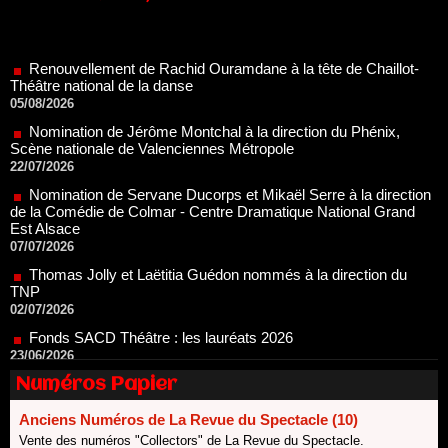
Renouvellement de Rachid Ouramdane à la tête de Chaillot-
Théâtre national de la danse
05/08/2026
Nomination de Jérôme Montchal à la direction du Phénix,
Scène nationale de Valenciennes Métropole
22/07/2026
Nomination de Servane Ducorps et Mikaël Serre à la direction
de la Comédie de Colmar - Centre Dramatique National Grand
Est Alsace
07/07/2026
Thomas Jolly et Laëtitia Guédon nommés à la direction du
TNP
02/07/2026
Fonds SACD Théâtre : les lauréats 2026
23/06/2026
Dispositif ARTCENA Écrire pour le cirque, les lauréats 2026 !
20/06/2026
Le palmarès des prix SACD 2026
Numéros Papier
18/06/2026
Anciens Numéros de La Revue du Spectacle (10)
Les 10 lauréats du Fonds Grandes Formes Théâtre 2026
Vente des numéros "Collectors" de La Revue du Spectacle.
SACD