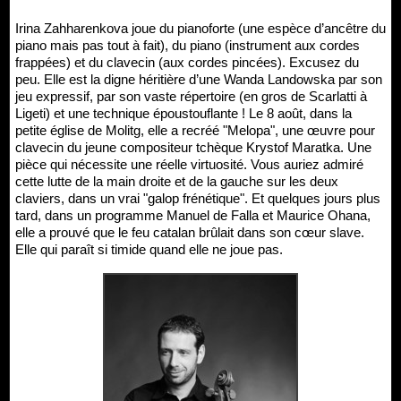
Irina Zahharenkova joue du pianoforte (une espèce d’ancêtre du
piano mais pas tout à fait), du piano (instrument aux cordes
frappées) et du clavecin (aux cordes pincées). Excusez du
peu. Elle est la digne héritière d’une Wanda Landowska par son
jeu expressif, par son vaste répertoire (en gros de Scarlatti à
Ligeti) et une technique époustouflante ! Le 8 août, dans la
petite église de Molitg, elle a recréé "Melopa", une œuvre pour
clavecin du jeune compositeur tchèque Krystof Maratka. Une
pièce qui nécessite une réelle virtuosité. Vous auriez admiré
cette lutte de la main droite et de la gauche sur les deux
claviers, dans un vrai "galop frénétique". Et quelques jours plus
tard, dans un programme Manuel de Falla et Maurice Ohana,
elle a prouvé que le feu catalan brûlait dans son cœur slave.
Elle qui paraît si timide quand elle ne joue pas.