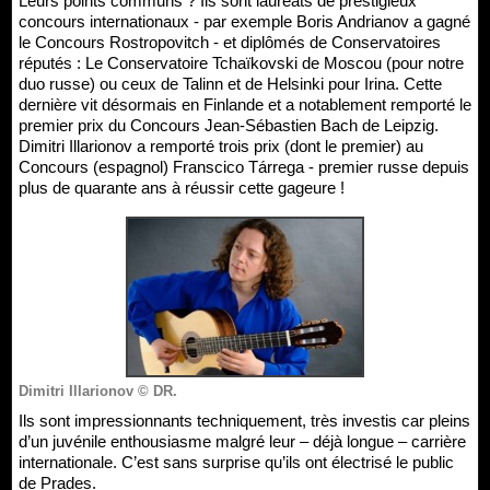
Leurs points communs ? Ils sont lauréats de prestigieux
concours internationaux - par exemple Boris Andrianov a gagné
le Concours Rostropovitch - et diplômés de Conservatoires
réputés : Le Conservatoire Tchaïkovski de Moscou (pour notre
duo russe) ou ceux de Talinn et de Helsinki pour Irina. Cette
dernière vit désormais en Finlande et a notablement remporté le
premier prix du Concours Jean-Sébastien Bach de Leipzig.
Dimitri Illarionov a remporté trois prix (dont le premier) au
Concours (espagnol) Franscico Tárrega - premier russe depuis
plus de quarante ans à réussir cette gageure !
Dimitri Illarionov © DR.
Ils sont impressionnants techniquement, très investis car pleins
d’un juvénile enthousiasme malgré leur – déjà longue – carrière
internationale. C’est sans surprise qu’ils ont électrisé le public
de Prades.