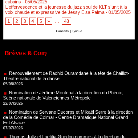
cubains
- 05/05/2025
L'effervescence et la jeunesse du jazz soul de KLT s'unit à la
voix chaude et expresssive de Jessy Elsa Palma
- 01/05/2025
1
2
3
4
5
»
...
43
Concerts
|
Lyrique
Brèves & Com
Renouvellement de Rachid Ouramdane à la tête de Chaillot-
Théâtre national de la danse
05/08/2026
Nomination de Jérôme Montchal à la direction du Phénix,
Scène nationale de Valenciennes Métropole
22/07/2026
Nomination de Servane Ducorps et Mikaël Serre à la direction
de la Comédie de Colmar - Centre Dramatique National Grand
Est Alsace
07/07/2026
Thomas Jolly et Laëtitia Guédon nommés à la direction du
TNP
02/07/2026