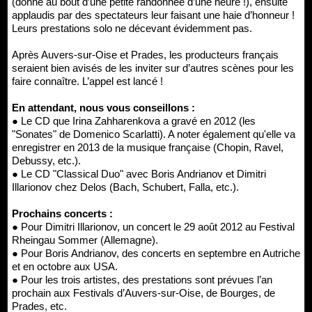
(donné au bout d’une petite randonnée d’une heure !), ensuite
applaudis par des spectateurs leur faisant une haie d’honneur !
Leurs prestations solo ne décevant évidemment pas.
Après Auvers-sur-Oise et Prades, les producteurs français
seraient bien avisés de les inviter sur d’autres scènes pour les
faire connaître. L’appel est lancé !
En attendant, nous vous conseillons :
● Le CD que Irina Zahharenkova a gravé en 2012 (les
"Sonates" de Domenico Scarlatti). A noter également qu'elle va
enregistrer en 2013 de la musique française (Chopin, Ravel,
Debussy, etc.).
● Le CD "Classical Duo" avec Boris Andrianov et Dimitri
Illarionov chez Delos (Bach, Schubert, Falla, etc.).
Prochains concerts :
● Pour Dimitri Illarionov, un concert le 29 août 2012 au Festival
Rheingau Sommer (Allemagne).
● Pour Boris Andrianov, des concerts en septembre en Autriche
et en octobre aux USA.
● Pour les trois artistes, des prestations sont prévues l’an
prochain aux Festivals d’Auvers-sur-Oise, de Bourges, de
Prades, etc.