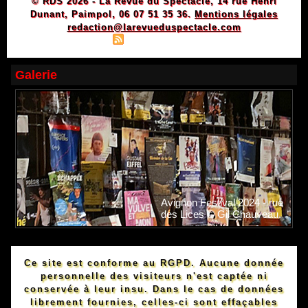
© RDS 2026 - La Revue du Spectacle, 14 rue Henri
Dunant, Paimpol, 06 07 51 35 36.
Mentions légales
redaction@larevueduspectacle.com
|
|
Plan du site
Syndication
Powered by WM
Galerie
Avignon Festival 2024 - rue
des Lices © Gil Chauveau.
Ce site est conforme au RGPD. Aucune donnée
personnelle des visiteurs n'est captée ni
conservée à leur insu. Dans le cas de données
librement fournies, celles-ci sont effaçables