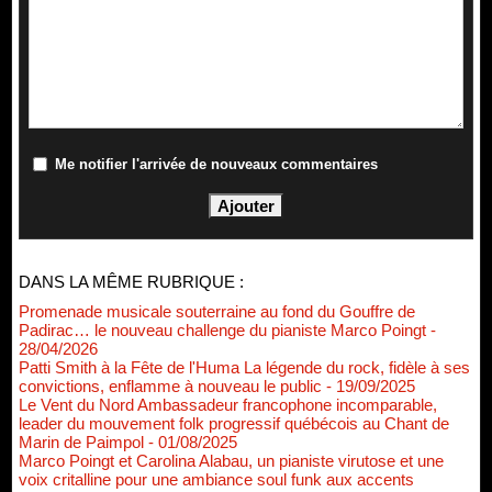
Me notifier l'arrivée de nouveaux commentaires
DANS LA MÊME RUBRIQUE :
Promenade musicale souterraine au fond du Gouffre de
Padirac… le nouveau challenge du pianiste Marco Poingt
-
28/04/2026
Patti Smith à la Fête de l'Huma La légende du rock, fidèle à ses
convictions, enflamme à nouveau le public
- 19/09/2025
Le Vent du Nord Ambassadeur francophone incomparable,
leader du mouvement folk progressif québécois au Chant de
Marin de Paimpol
- 01/08/2025
Marco Poingt et Carolina Alabau, un pianiste virutose et une
voix critalline pour une ambiance soul funk aux accents