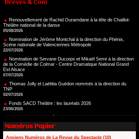
Brèves & Com
Théâtre national de la danse
05/08/2026
Nomination de Jérôme Montchal à la direction du Phénix,
Scène nationale de Valenciennes Métropole
22/07/2026
Nomination de Servane Ducorps et Mikaël Serre à la direction
de la Comédie de Colmar - Centre Dramatique National Grand
Est Alsace
07/07/2026
Thomas Jolly et Laëtitia Guédon nommés à la direction du
TNP
02/07/2026
Fonds SACD Théâtre : les lauréats 2026
23/06/2026
Dispositif ARTCENA Écrire pour le cirque, les lauréats 2026 !
20/06/2026
Le palmarès des prix SACD 2026
18/06/2026
Les 10 lauréats du Fonds Grandes Formes Théâtre 2026
Numéros Papier
SACD
13/06/2026
Anciens Numéros de La Revue du Spectacle (10)