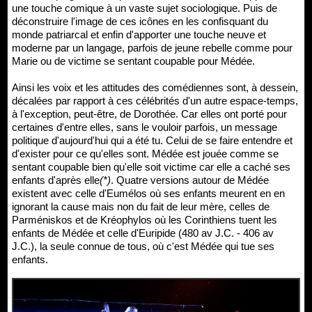
une touche comique à un vaste sujet sociologique. Puis de
déconstruire l'image de ces icônes en les confisquant du
monde patriarcal et enfin d'apporter une touche neuve et
moderne par un langage, parfois de jeune rebelle comme pour
Marie ou de victime se sentant coupable pour Médée.
Ainsi les voix et les attitudes des comédiennes sont, à dessein,
décalées par rapport à ces célébrités d'un autre espace-temps,
à l'exception, peut-être, de Dorothée. Car elles ont porté pour
certaines d'entre elles, sans le vouloir parfois, un message
politique d'aujourd'hui qui a été tu. Celui de se faire entendre et
d'exister pour ce qu'elles sont. Médée est jouée comme se
sentant coupable bien qu'elle soit victime car elle a caché ses
enfants d'après elle
(*)
. Quatre versions autour de Médée
existent avec celle d'Eumélos où ses enfants meurent en en
ignorant la cause mais non du fait de leur mère, celles de
Parméniskos et de Kréophylos où les Corinthiens tuent les
enfants de Médée et celle d'Euripide (480 av J.C. - 406 av
J.C.), la seule connue de tous, où c'est Médée qui tue ses
enfants.