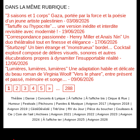
DANS LA MÊME RUBRIQUE :
"3 saisons et 1 corps" Gaza, portée par la force et la poésie
d'un jeune artiste palestinien
- 03/08/2026
"Tartuffe ou l'hypocrite"… une version inédite et interdite
revisitée avec modernité !
- 19/06/2026
"Correspondance passionnée - Henry Miller et Anaïs Nin" Un
duo théâtralisé tout en finesse et élégance
- 17/06/2026
"Sturbzep" Un bien étrange et "monstrueux" bordel… Cocktail
explosif composé de délires visuels, sonores et autres
élucubrations propres à dynamiter l'insupportable réalité
-
12/06/2026
"Lumières, lumières, lumières" Une adaptation habile et délicate
du beau roman de Virginia Woolf "Vers le phare", entre présent
et passé, mémoire et songe…
- 09/06/2026
1
2
3
4
5
»
...
288
Théâtre
|
Danse
|
Concerts & Lyrique
|
À l'affiche
|
À l'affiche bis
|
Cirque & Rue
|
Humour
|
Festivals
|
Pitchouns
|
Paroles & Musique
|
Avignon 2017
|
Avignon 2018
|
Avignon 2019
|
CédéDévédé
|
Trib'Une
|
RV du Jour
|
Pièce du boucher
|
Coulisses &
Cie
|
Coin de l’œil
|
Archives
|
Avignon 2021
|
Avignon 2022
|
Avignon 2023
|
Avignon
2024
|
À l'affiche ter
|
Avignon 2025
|
Avignon 2026
Renouvellement de Rachid Ouramdane à la tête de Chaillot-