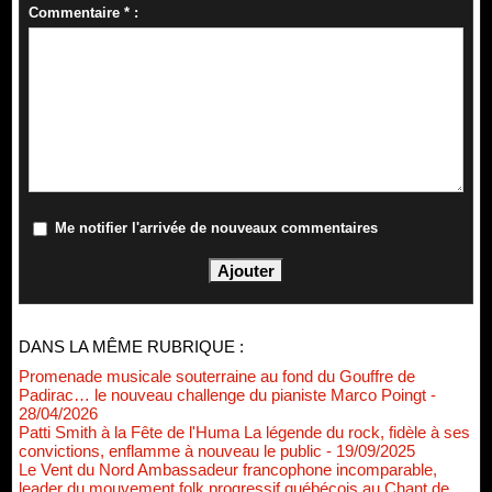
Commentaire * :
Me notifier l'arrivée de nouveaux commentaires
DANS LA MÊME RUBRIQUE :
Promenade musicale souterraine au fond du Gouffre de
Padirac… le nouveau challenge du pianiste Marco Poingt
-
28/04/2026
Patti Smith à la Fête de l'Huma La légende du rock, fidèle à ses
convictions, enflamme à nouveau le public
- 19/09/2025
Le Vent du Nord Ambassadeur francophone incomparable,
leader du mouvement folk progressif québécois au Chant de