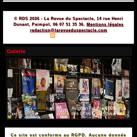
© RDS 2026 - La Revue du Spectacle, 14 rue Henri
Dunant, Paimpol, 06 07 51 35 36.
Mentions légales
redaction@larevueduspectacle.com
|
|
Plan du site
Syndication
Powered by WM
Galerie
Avignon Festival 2024 - rue
des Lices © Gil Chauveau.
Ce site est conforme au RGPD. Aucune donnée