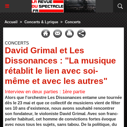
Accueil
>
Concerts & Lyrique
>
Concerts
CONCERTS
David Grimal et Les
Dissonances : "La musique
rétablit le lien avec soi-
même et avec les autres"
Interview en deux parties : 1ère partie
Alors que l'orchestre Les Dissonances entame une tournée
dès le 23 mai et que ce collectif de musiciens vient de fêter
ses 10 ans d'existence, nous avons souhaité rencontrer
son fondateur, le violoniste David Grimal. Avec son franc-
parler habituel, cet homme de convictions fortes évoque
avec nous tous les sujets, sans tabou. De la politique, du