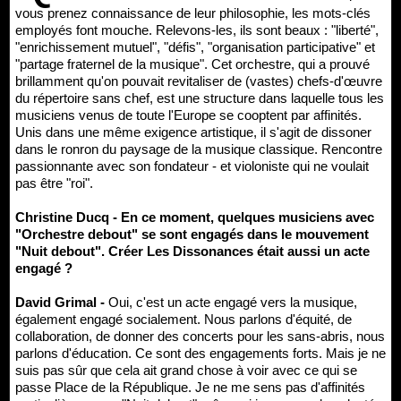
vous prenez connaissance de leur philosophie, les mots-clés
employés font mouche. Relevons-les, ils sont beaux : "liberté",
"enrichissement mutuel", "défis", "organisation participative" et
"partage fraternel de la musique". Cet orchestre, qui a prouvé
brillamment qu'on pouvait revitaliser de (vastes) chefs-d'œuvre
du répertoire sans chef, est une structure dans laquelle tous les
musiciens venus de toute l'Europe se cooptent par affinités.
Unis dans une même exigence artistique, il s'agit de dissoner
dans le ronron du paysage de la musique classique. Rencontre
passionnante avec son fondateur - et violoniste qui ne voulait
pas être "roi".
Christine Ducq - En ce moment, quelques musiciens avec
"Orchestre debout" se sont engagés dans le mouvement
"Nuit debout". Créer Les Dissonances était aussi un acte
engagé ?
David Grimal -
Oui, c'est un acte engagé vers la musique,
également engagé socialement. Nous parlons d'équité, de
collaboration, de donner des concerts pour les sans-abris, nous
parlons d'éducation. Ce sont des engagements forts. Mais je ne
suis pas sûr que cela ait grand chose à voir avec ce qui se
passe Place de la République. Je ne me sens pas d'affinités