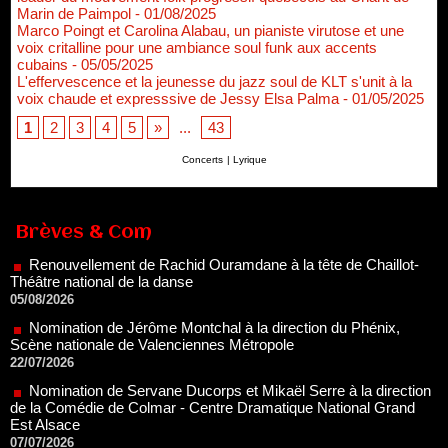
Marin de Paimpol
- 01/08/2025
Marco Poingt et Carolina Alabau, un pianiste virutose et une
voix critalline pour une ambiance soul funk aux accents
cubains
- 05/05/2025
L'effervescence et la jeunesse du jazz soul de KLT s'unit à la
voix chaude et expresssive de Jessy Elsa Palma
- 01/05/2025
1
2
3
4
5
»
...
43
Concerts
|
Lyrique
Renouvellement de Rachid Ouramdane à la tête de Chaillot-
Théâtre national de la danse
Brèves & Com
05/08/2026
Nomination de Jérôme Montchal à la direction du Phénix,
Scène nationale de Valenciennes Métropole
22/07/2026
Nomination de Servane Ducorps et Mikaël Serre à la direction
de la Comédie de Colmar - Centre Dramatique National Grand
Est Alsace
07/07/2026
Thomas Jolly et Laëtitia Guédon nommés à la direction du
TNP
02/07/2026