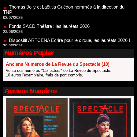
Fonds SACD Théâtre : les lauréats 2026
23/06/2026
Dispositif ARTCENA Écrire pour le cirque, les lauréats 2026 !
20/06/2026
Le palmarès des prix SACD 2026
18/06/2026
Les 10 lauréats du Fonds Grandes Formes Théâtre 2026
Numéros Papier
SACD
13/06/2026
Anciens Numéros de La Revue du Spectacle (10)
Nomination de Nathalie Garraud et Olivier Saccomano à la
Vente des numéros "Collectors" de La Revue du Spectacle.
direction du Théâtre de Gennevilliers - CDN
10 euros l'exemplaire, frais de port compris.
13/06/2026
Dispositif SACD Auteurs d'espaces : les lauréats 2026
Anciens Numéros
18/03/2026