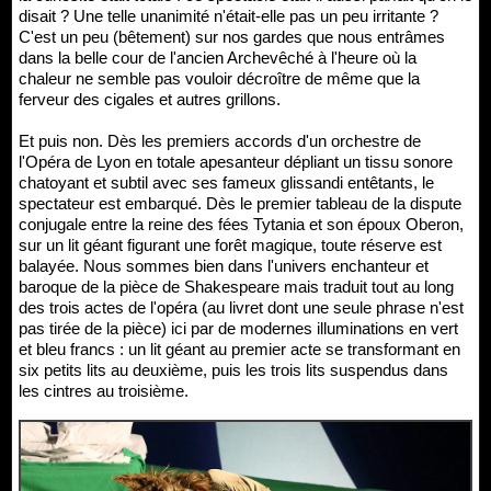
disait ? Une telle unanimité n'était-elle pas un peu irritante ?
C'est un peu (bêtement) sur nos gardes que nous entrâmes
dans la belle cour de l'ancien Archevêché à l'heure où la
chaleur ne semble pas vouloir décroître de même que la
ferveur des cigales et autres grillons.
Et puis non. Dès les premiers accords d'un orchestre de
l'Opéra de Lyon en totale apesanteur dépliant un tissu sonore
chatoyant et subtil avec ses fameux glissandi entêtants, le
spectateur est embarqué. Dès le premier tableau de la dispute
conjugale entre la reine des fées Tytania et son époux Oberon,
sur un lit géant figurant une forêt magique, toute réserve est
balayée. Nous sommes bien dans l'univers enchanteur et
baroque de la pièce de Shakespeare mais traduit tout au long
des trois actes de l'opéra (au livret dont une seule phrase n'est
pas tirée de la pièce) ici par de modernes illuminations en vert
et bleu francs : un lit géant au premier acte se transformant en
six petits lits au deuxième, puis les trois lits suspendus dans
les cintres au troisième.