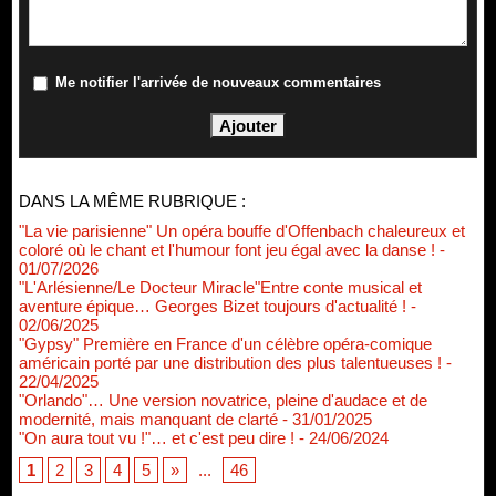
Me notifier l'arrivée de nouveaux commentaires
DANS LA MÊME RUBRIQUE :
"La vie parisienne" Un opéra bouffe d'Offenbach chaleureux et
coloré où le chant et l'humour font jeu égal avec la danse !
-
01/07/2026
"L'Arlésienne/Le Docteur Miracle"Entre conte musical et
aventure épique… Georges Bizet toujours d'actualité !
-
02/06/2025
"Gypsy" Première en France d'un célèbre opéra-comique
américain porté par une distribution des plus talentueuses !
-
22/04/2025
"Orlando"… Une version novatrice, pleine d'audace et de
modernité, mais manquant de clarté
- 31/01/2025
"On aura tout vu !"… et c'est peu dire !
- 24/06/2024
1
2
3
4
5
»
...
46