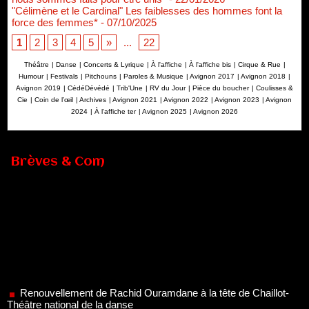
"Célimène et le Cardinal" Les faiblesses des hommes font la
force des femmes*
- 07/10/2025
1
2
3
4
5
»
...
22
Théâtre
|
Danse
|
Concerts & Lyrique
|
À l'affiche
|
À l'affiche bis
|
Cirque & Rue
|
Humour
|
Festivals
|
Pitchouns
|
Paroles & Musique
|
Avignon 2017
|
Avignon 2018
|
Avignon 2019
|
CédéDévédé
|
Trib'Une
|
RV du Jour
|
Pièce du boucher
|
Coulisses &
Cie
|
Coin de l’œil
|
Archives
|
Avignon 2021
|
Avignon 2022
|
Avignon 2023
|
Avignon
2024
|
À l'affiche ter
|
Avignon 2025
|
Avignon 2026
Brèves & Com
Renouvellement de Rachid Ouramdane à la tête de Chaillot-
Théâtre national de la danse
05/08/2026
Nomination de Jérôme Montchal à la direction du Phénix,