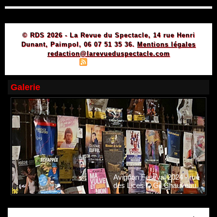
© RDS 2026 - La Revue du Spectacle, 14 rue Henri
Dunant, Paimpol, 06 07 51 35 36.
Mentions légales
redaction@larevueduspectacle.com
|
|
Plan du site
Syndication
Powered by WM
Galerie
Avignon Festival 2024 - rue
des Lices © Gil Chauveau.