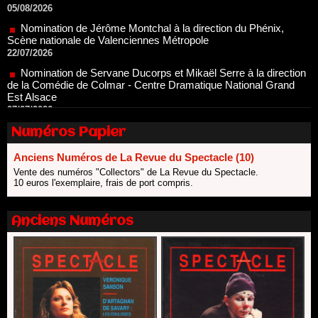
Scène nationale de Valenciennes Métropole
22/07/2026
Nomination de Servane Ducorps et Mikaël Serre à la direction
de la Comédie de Colmar - Centre Dramatique National Grand
Est Alsace
07/07/2026
Thomas Jolly et Laëtitia Guédon nommés à la direction du
TNP
02/07/2026
Numéros Papier
Fonds SACD Théâtre : les lauréats 2026
23/06/2026
Anciens Numéros de La Revue du Spectacle (10)
Dispositif ARTCENA Écrire pour le cirque, les lauréats 2026 !
Vente des numéros "Collectors" de La Revue du Spectacle.
20/06/2026
10 euros l'exemplaire, frais de port compris.
Le palmarès des prix SACD 2026
18/06/2026
Anciens Numéros
Les 10 lauréats du Fonds Grandes Formes Théâtre 2026
SACD
13/06/2026
Nomination de Nathalie Garraud et Olivier Saccomano à la
direction du Théâtre de Gennevilliers - CDN
13/06/2026