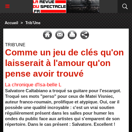
Accueil
>
Trib'Une
TRIB'UNE
Comme un jeu de clés qu'on
laisserait à l'amour qu'on
pense avoir trouvé
La chronique d'Isa-belle L
Salvatore Caltabiano a troqué sa guitare pour l'escargot.
Troqué ses mots "perso" pour ceux de Matei Visniec,
auteur franco-roumain, prolifique et atypique. Oui, car il
possède une qualité incroyable : c'est un vrai soutien
régulièrement présent dans les salles pour humer les
ondes du public face aux artistes qui s'emparent de son
répertoire. Dans le cas présent : Salvatore. Excellent !