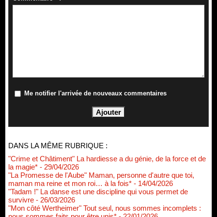
Me notifier l'arrivée de nouveaux commentaires
DANS LA MÊME RUBRIQUE :
"Crime et Châtiment" La hardiesse a du génie, de la force et de
la magie*
- 29/04/2026
"La Promesse de l'Aube" Maman, personne d'autre que toi,
maman ma reine et mon roi… à la fois*
- 14/04/2026
"Tadam !" La danse est une discipline qui vous permet de
survivre
- 26/03/2026
"Mon côté Wertheimer" Tout seul, nous sommes incomplets :
nous sommes faits pour être unis*
- 22/01/2026