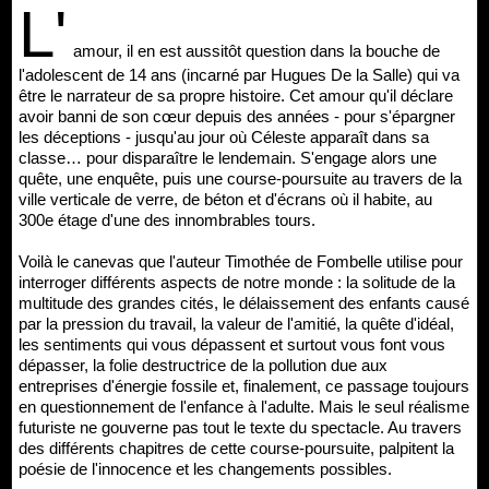
L'
amour, il en est aussitôt question dans la bouche de
l'adolescent de 14 ans (incarné par Hugues De la Salle) qui va
être le narrateur de sa propre histoire. Cet amour qu'il déclare
avoir banni de son cœur depuis des années - pour s'épargner
les déceptions - jusqu'au jour où Céleste apparaît dans sa
classe… pour disparaître le lendemain. S'engage alors une
quête, une enquête, puis une course-poursuite au travers de la
ville verticale de verre, de béton et d'écrans où il habite, au
300e étage d'une des innombrables tours.
Voilà le canevas que l'auteur Timothée de Fombelle utilise pour
interroger différents aspects de notre monde : la solitude de la
multitude des grandes cités, le délaissement des enfants causé
par la pression du travail, la valeur de l'amitié, la quête d'idéal,
les sentiments qui vous dépassent et surtout vous font vous
dépasser, la folie destructrice de la pollution due aux
entreprises d'énergie fossile et, finalement, ce passage toujours
en questionnement de l'enfance à l'adulte. Mais le seul réalisme
futuriste ne gouverne pas tout le texte du spectacle. Au travers
des différents chapitres de cette course-poursuite, palpitent la
poésie de l'innocence et les changements possibles.