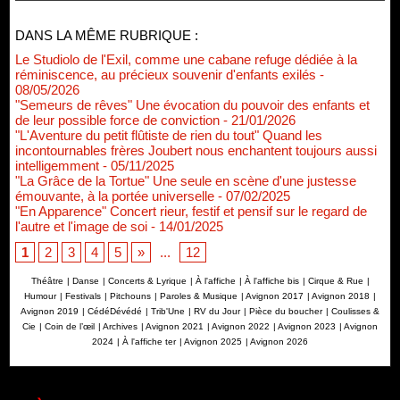
DANS LA MÊME RUBRIQUE :
Le Studiolo de l'Exil, comme une cabane refuge dédiée à la
réminiscence, au précieux souvenir d'enfants exilés
-
08/05/2026
"Semeurs de rêves" Une évocation du pouvoir des enfants et
de leur possible force de conviction
- 21/01/2026
"L'Aventure du petit flûtiste de rien du tout" Quand les
incontournables frères Joubert nous enchantent toujours aussi
intelligemment
- 05/11/2025
"La Grâce de la Tortue" Une seule en scène d'une justesse
émouvante, à la portée universelle
- 07/02/2025
"En Apparence" Concert rieur, festif et pensif sur le regard de
l'autre et l'image de soi
- 14/01/2025
1
2
3
4
5
»
...
12
Théâtre
|
Danse
|
Concerts & Lyrique
|
À l'affiche
|
À l'affiche bis
|
Cirque & Rue
|
Humour
|
Festivals
|
Pitchouns
|
Paroles & Musique
|
Avignon 2017
|
Avignon 2018
|
Avignon 2019
|
CédéDévédé
|
Trib'Une
|
RV du Jour
|
Pièce du boucher
|
Coulisses &
Cie
|
Coin de l’œil
|
Archives
|
Avignon 2021
|
Avignon 2022
|
Avignon 2023
|
Avignon
2024
|
À l'affiche ter
|
Avignon 2025
|
Avignon 2026