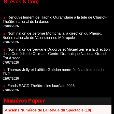
Renouvellement de Rachid Ouramdane à la tête de Chaillot-
Brèves & Com
Théâtre national de la danse
05/08/2026
Nomination de Jérôme Montchal à la direction du Phénix,
Scène nationale de Valenciennes Métropole
22/07/2026
Nomination de Servane Ducorps et Mikaël Serre à la direction
de la Comédie de Colmar - Centre Dramatique National Grand
Est Alsace
07/07/2026
Thomas Jolly et Laëtitia Guédon nommés à la direction du
TNP
02/07/2026
Fonds SACD Théâtre : les lauréats 2026
23/06/2026
Dispositif ARTCENA Écrire pour le cirque, les lauréats 2026 !
20/06/2026
Le palmarès des prix SACD 2026
18/06/2026
Numéros Papier
Les 10 lauréats du Fonds Grandes Formes Théâtre 2026
SACD
Anciens Numéros de La Revue du Spectacle (10)
13/06/2026