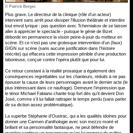
© Patrick Berger.
Plus grave. Le directeur de la clinique (rôle d'un acteur)
intervient sans arrêt pour dissiper l'illusion théâtrale et interdire
tout envol lyrique : pas question avec Tcherniakov de se laisser
aller à apprécier le spectacle - puisque le génie de Bizet
déborde en permanence la vision peine-à-jouir du metteur en
scène. Et ce n'est pas une grotesque intervention d'un (faux)
GIGN sur scène (sans aucune justification dans l'histoire
réécrite) qui effacera cette impression pénible d'une production
laborieuse, conçue contre l'opéra plutôt que pour lui.
Ce retour constant à la réalité prosaïque a également des
conséquences regrettables sur les chanteurs, réduits à ne pas
épouser la cause de leurs personnages avant le dernier acte (le
plus intéressant dans ce naufrage). Demeure l'impression que
le ténor Michael Fabiano chante trop fort dès qu'il devient Don
José, comme s'il lui fallait rattraper le temps perdu (sans parler
de sa diction assez problématique).
La superbe Stéphanie d'Oustrac, qui a les qualités idoines pour
donner une Carmen d'anthologie avec son mezzo moiré et
brillant et sa personnalité fantasque, ne peut défendre de
manière continue un personnage qu'on lui propose de quitter