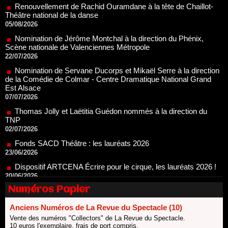
Scène nationale de Valenciennes Métropole
22/07/2026
Nomination de Servane Ducorps et Mikaël Serre à la direction
de la Comédie de Colmar - Centre Dramatique National Grand
Est Alsace
07/07/2026
Thomas Jolly et Laëtitia Guédon nommés à la direction du
TNP
02/07/2026
Fonds SACD Théâtre : les lauréats 2026
23/06/2026
Dispositif ARTCENA Écrire pour le cirque, les lauréats 2026 !
20/06/2026
Le palmarès des prix SACD 2026
18/06/2026
Les 10 lauréats du Fonds Grandes Formes Théâtre 2026
SACD
Numéros Papier
13/06/2026
Nomination de Nathalie Garraud et Olivier Saccomano à la
Anciens Numéros de La Revue du Spectacle (10)
direction du Théâtre de Gennevilliers - CDN
Vente des numéros "Collectors" de La Revue du Spectacle.
13/06/2026
10 euros l'exemplaire, frais de port compris.