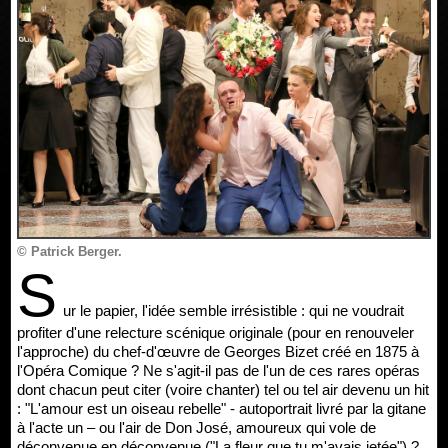
© Patrick Berger.
S
ur le papier, l'idée semble irrésistible : qui ne voudrait
profiter d'une relecture scénique originale (pour en renouveler
l'approche) du chef-d'œuvre de Georges Bizet créé en 1875 à
l'Opéra Comique ? Ne s'agit-il pas de l'un de ces rares opéras
dont chacun peut citer (voire chanter) tel ou tel air devenu un hit
: "L'amour est un oiseau rebelle" - autoportrait livré par la gitane
à l'acte un – ou l'air de Don José, amoureux qui vole de
déconvenue en déconvenue ("La fleur que tu m'avais jetée") ?