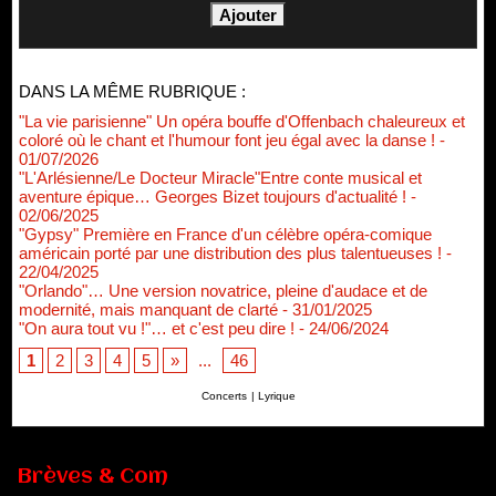
DANS LA MÊME RUBRIQUE :
"La vie parisienne" Un opéra bouffe d'Offenbach chaleureux et
coloré où le chant et l'humour font jeu égal avec la danse !
-
01/07/2026
"L'Arlésienne/Le Docteur Miracle"Entre conte musical et
aventure épique… Georges Bizet toujours d'actualité !
-
02/06/2025
"Gypsy" Première en France d'un célèbre opéra-comique
américain porté par une distribution des plus talentueuses !
-
22/04/2025
"Orlando"… Une version novatrice, pleine d'audace et de
modernité, mais manquant de clarté
- 31/01/2025
"On aura tout vu !"… et c'est peu dire !
- 24/06/2024
1
2
3
4
5
»
...
46
Concerts
|
Lyrique
Renouvellement de Rachid Ouramdane à la tête de Chaillot-
Théâtre national de la danse
05/08/2026
Brèves & Com
Nomination de Jérôme Montchal à la direction du Phénix,