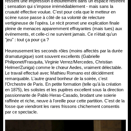
ressent une impression d'étouffement dans un espace restreint
; sensation qui s'impose irrémédiablement - mais sans la
cruauté effective voulue. C'est pour cela que le metteur en
scène russe passe à côté de sa volonté de relecture
vertigineuse de l'opéra. Le récit promet une explication finale
pleine de menaces apparemment effrayantes (mais tues) aux
événements, et celle-ci ne survient jamais. Ce n'était qu'un
"jeu" : tout ça pour ça ?
Heureusement les seconds rôles (moins affectés par la durée
dramaturgique) sont souvent excellents (Gabrielle
Philiponet/Frasquita, Virginie Verrez/Mercedes, Christian
Helmer/Zuniga) comme le chœur Aedes, vraiment délectable.
Le travail effectué avec Mathieu Romano est décidément
remarquable. L'autre grand bonheur de la soirée, c'est
l'Orchestre de Paris. En petite formation (telle qu'à la création
en 1875), les solistes et les pupitres excellent sous la direction
passionnante de Pablo Heras-Casado, brodant une soierie
raffinée et riche, neuve à l'oreille pour cette partition. C'est de la
fosse que viendront les rares frissons chichement consentis
par ce spectacle.