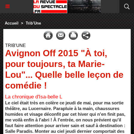
Accueil
>
Trib'Une
TRIB'UNE
Avignon Off 2015 "À toi,
pour toujours, ta Marie-
Lou"... Quelle belle leçon de
comédie !
La chronique d'Isa-belle L
Le ciel était très en colère ce jeudi de mai, pour ma sortie
théâtre, au Lucernaire. Parapluie à la main, chaussures
humides et visage déconfit par cet hiver qui n'en finit pas,
me voilà enfin à l'abri ! À l'entrée, on nous prévient qu'il
faut faire attention pour arriver sain et sauf à destination :
Salle Paradis. Monter au ciel jeudi dernier comportait des