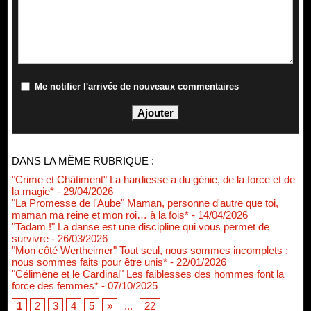
Me notifier l'arrivée de nouveaux commentaires
DANS LA MÊME RUBRIQUE :
"Crime et Châtiment" La hardiesse a du génie, de la force et de
la magie*
- 29/04/2026
"La Promesse de l'Aube" Maman, personne d'autre que toi,
maman ma reine et mon roi… à la fois*
- 14/04/2026
"Tadam !" La danse est une discipline qui vous permet de
survivre
- 26/03/2026
"Mon côté Wertheimer" Tout seul, nous sommes incomplets :
nous sommes faits pour être unis*
- 22/01/2026
"Célimène et le Cardinal" Les faiblesses des hommes font la
force des femmes*
- 07/10/2025
1
2
3
4
5
»
...
22