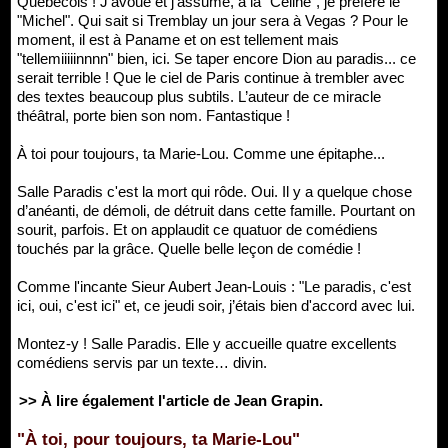
Québécois ! J’avoue et j’assume, à la "Céline", je préfère le
"Michel". Qui sait si Tremblay un jour sera à Vegas ? Pour le
moment, il est à Paname et on est tellement mais
"tellemiiiiinnnn" bien, ici. Se taper encore Dion au paradis... ce
serait terrible ! Que le ciel de Paris continue à trembler avec
des textes beaucoup plus subtils. L’auteur de ce miracle
théâtral, porte bien son nom. Fantastique !
À toi pour toujours, ta Marie-Lou. Comme une épitaphe...
Salle Paradis c'est la mort qui rôde. Oui. Il y a quelque chose
d’anéanti, de démoli, de détruit dans cette famille. Pourtant on
sourit, parfois. Et on applaudit ce quatuor de comédiens
touchés par la grâce. Quelle belle leçon de comédie !
Comme l'incante Sieur Aubert Jean-Louis : "Le paradis, c'est
ici, oui, c'est ici" et, ce jeudi soir, j’étais bien d'accord avec lui.
Montez-y ! Salle Paradis. Elle y accueille quatre excellents
comédiens servis par un texte… divin.
>> À lire également l'article de Jean Grapin.
"À toi, pour toujours, ta Marie-Lou"