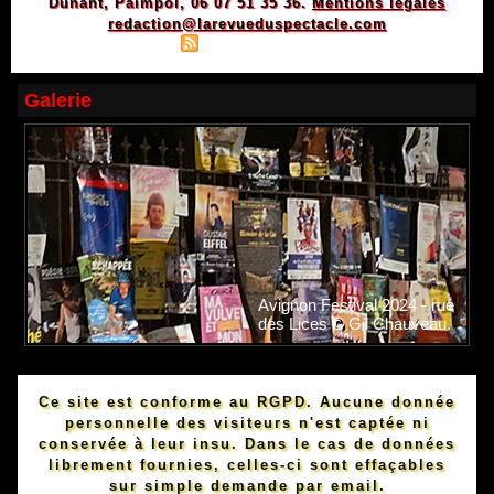
Dunant, Paimpol, 06 07 51 35 36.
Mentions légales
redaction@larevueduspectacle.com
|
|
Plan du site
Syndication
Powered by WM
Galerie
Avignon Festival 2024 - rue
des Lices © Gil Chauveau.
Ce site est conforme au RGPD. Aucune donnée
personnelle des visiteurs n'est captée ni
conservée à leur insu. Dans le cas de données
librement fournies, celles-ci sont effaçables
sur simple demande par email.