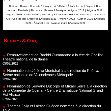
Théâtre
|
Danse
|
Concerts & Lyrique
|
À l'affiche
|
À l'affiche bis
|
Cirque & Rue
|
Humour
|
Festivals
|
Pitchouns
|
Paroles & Musique
|
Avignon 2017
|
Avignon 2018
|
Avignon 2019
|
CédéDévédé
|
Trib'Une
|
RV du Jour
|
Pièce du boucher
|
Coulisses &
Cie
|
Coin de l’œil
|
Archives
|
Avignon 2021
|
Avignon 2022
|
Avignon 2023
|
Avignon
2024
|
À l'affiche ter
|
Avignon 2025
|
Avignon 2026
Brèves & Com
Renouvellement de Rachid Ouramdane à la tête de Chaillot-
Théâtre national de la danse
05/08/2026
Nomination de Jérôme Montchal à la direction du Phénix,
Scène nationale de Valenciennes Métropole
22/07/2026
Nomination de Servane Ducorps et Mikaël Serre à la direction
de la Comédie de Colmar - Centre Dramatique National Grand
Est Alsace
07/07/2026
Thomas Jolly et Laëtitia Guédon nommés à la direction du
TNP
02/07/2026
Fonds SACD Théâtre : les lauréats 2026