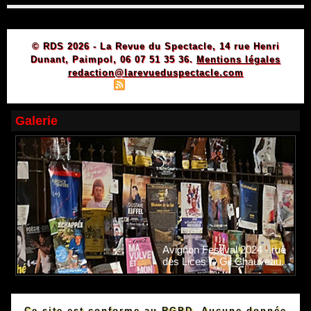
© RDS 2026 - La Revue du Spectacle, 14 rue Henri
Dunant, Paimpol, 06 07 51 35 36.
Mentions légales
redaction@larevueduspectacle.com
|
|
Plan du site
Syndication
Powered by WM
Galerie
Avignon Festival 2024 - rue
des Lices © Gil Chauveau.
Ce site est conforme au RGPD. Aucune donnée