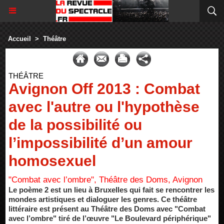
Accueil
>
Théâtre
THÉÂTRE
Avignon Off 2013 : Combat
avec l'autre ou l'hypothèse
de la possibilité ou
l’impossibilité d’un amour
homosexuel
"Combat avec l’ombre", Théâtre des Doms, Avignon
Le poème 2 est un lieu à Bruxelles qui fait se rencontrer les
mondes artistiques et dialoguer les genres. Ce théâtre
littéraire est présent au Théâtre des Doms avec "Combat
avec l’ombre" tiré de l’œuvre "Le Boulevard périphérique"