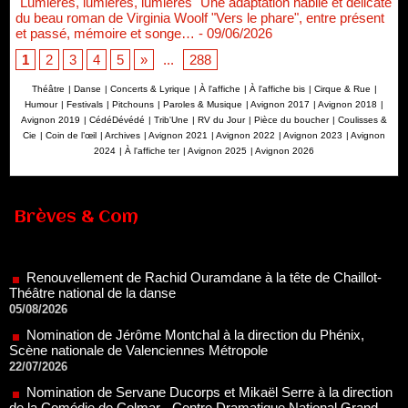
"Lumières, lumières, lumières" Une adaptation habile et délicate
du beau roman de Virginia Woolf "Vers le phare", entre présent
et passé, mémoire et songe…
- 09/06/2026
1
2
3
4
5
»
...
288
Théâtre
|
Danse
|
Concerts & Lyrique
|
À l'affiche
|
À l'affiche bis
|
Cirque & Rue
|
Humour
|
Festivals
|
Pitchouns
|
Paroles & Musique
|
Avignon 2017
|
Avignon 2018
|
Avignon 2019
|
CédéDévédé
|
Trib'Une
|
RV du Jour
|
Pièce du boucher
|
Coulisses &
Cie
|
Coin de l’œil
|
Archives
|
Avignon 2021
|
Avignon 2022
|
Avignon 2023
|
Avignon
2024
|
À l'affiche ter
|
Avignon 2025
|
Avignon 2026
Brèves & Com
Renouvellement de Rachid Ouramdane à la tête de Chaillot-
Théâtre national de la danse
05/08/2026
Nomination de Jérôme Montchal à la direction du Phénix,
Scène nationale de Valenciennes Métropole
22/07/2026
Nomination de Servane Ducorps et Mikaël Serre à la direction
de la Comédie de Colmar - Centre Dramatique National Grand
Est Alsace
07/07/2026