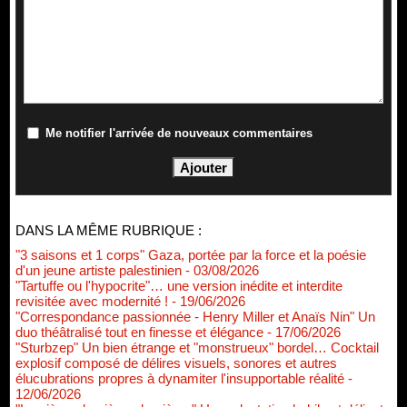
Me notifier l'arrivée de nouveaux commentaires
DANS LA MÊME RUBRIQUE :
"3 saisons et 1 corps" Gaza, portée par la force et la poésie
d'un jeune artiste palestinien
- 03/08/2026
"Tartuffe ou l'hypocrite"… une version inédite et interdite
revisitée avec modernité !
- 19/06/2026
"Correspondance passionnée - Henry Miller et Anaïs Nin" Un
duo théâtralisé tout en finesse et élégance
- 17/06/2026
"Sturbzep" Un bien étrange et "monstrueux" bordel… Cocktail
explosif composé de délires visuels, sonores et autres
élucubrations propres à dynamiter l'insupportable réalité
-
12/06/2026