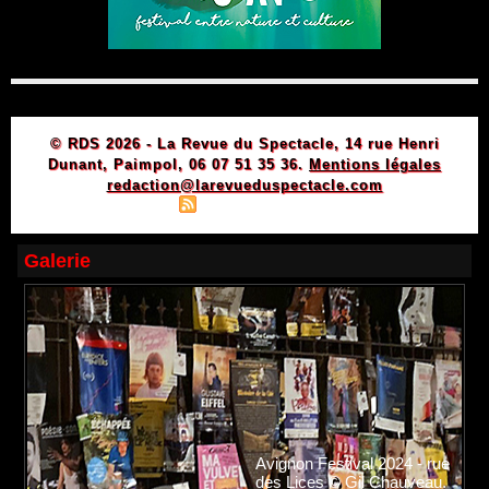
© RDS 2026 - La Revue du Spectacle, 14 rue Henri
Dunant, Paimpol, 06 07 51 35 36.
Mentions légales
redaction@larevueduspectacle.com
|
|
Plan du site
Syndication
Powered by WM
Galerie
Avignon Festival 2024 - rue
des Lices © Gil Chauveau.