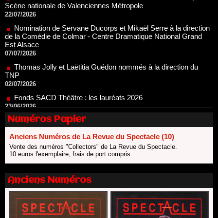
Nomination de Servane Ducorps et Mikaël Serre à la direction
de la Comédie de Colmar - Centre Dramatique National Grand
Est Alsace
07/07/2026
Thomas Jolly et Laëtitia Guédon nommés à la direction du
TNP
02/07/2026
Fonds SACD Théâtre : les lauréats 2026
23/06/2026
Dispositif ARTCENA Écrire pour le cirque, les lauréats 2026 !
20/06/2026
Numéros Papier
Le palmarès des prix SACD 2026
18/06/2026
Anciens Numéros de La Revue du Spectacle (10)
Les 10 lauréats du Fonds Grandes Formes Théâtre 2026
Vente des numéros "Collectors" de La Revue du Spectacle.
SACD
10 euros l'exemplaire, frais de port compris.
13/06/2026
Nomination de Nathalie Garraud et Olivier Saccomano à la
Anciens Numéros
direction du Théâtre de Gennevilliers - CDN
13/06/2026
Dispositif SACD Auteurs d'espaces : les lauréats 2026
18/03/2026