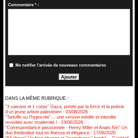
Commentaire * :
Me notifier l'arrivée de nouveaux commentaires
DANS LA MÊME RUBRIQUE :
"3 saisons et 1 corps" Gaza, portée par la force et la poésie
d'un jeune artiste palestinien
- 03/08/2026
"Tartuffe ou l'hypocrite"… une version inédite et interdite
revisitée avec modernité !
- 19/06/2026
"Correspondance passionnée - Henry Miller et Anaïs Nin" Un
duo théâtralisé tout en finesse et élégance
- 17/06/2026
"Sturbzep" Un bien étrange et "monstrueux" bordel… Cocktail