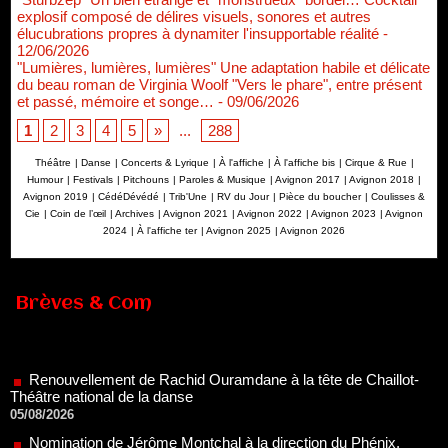
explosif composé de délires visuels, sonores et autres
élucubrations propres à dynamiter l'insupportable réalité
-
12/06/2026
"Lumières, lumières, lumières" Une adaptation habile et délicate
du beau roman de Virginia Woolf "Vers le phare", entre présent
et passé, mémoire et songe…
- 09/06/2026
1
2
3
4
5
»
...
288
Théâtre
|
Danse
|
Concerts & Lyrique
|
À l'affiche
|
À l'affiche bis
|
Cirque & Rue
|
Humour
|
Festivals
|
Pitchouns
|
Paroles & Musique
|
Avignon 2017
|
Avignon 2018
|
Avignon 2019
|
CédéDévédé
|
Trib'Une
|
RV du Jour
|
Pièce du boucher
|
Coulisses &
Cie
|
Coin de l’œil
|
Archives
|
Avignon 2021
|
Avignon 2022
|
Avignon 2023
|
Avignon
2024
|
À l'affiche ter
|
Avignon 2025
|
Avignon 2026
Brèves & Com
Renouvellement de Rachid Ouramdane à la tête de Chaillot-
Théâtre national de la danse
05/08/2026
Nomination de Jérôme Montchal à la direction du Phénix,
Scène nationale de Valenciennes Métropole
22/07/2026