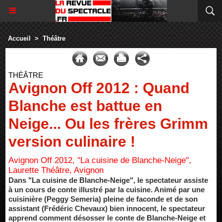
Accueil
>
Théâtre
THÉÂTRE
Avignon Off 2012 : Quand
Blanche est battue en
Neige... Ou les frères Grimm
version culinaire !
Avignon Off 2012, "La cuisine de Blanche-Neige",
Laurette Théâtre, Avignon
Dans "La cuisine de Blanche-Neige", le spectateur assiste
à un cours de conte illustré par la cuisine. Animé par une
cuisinière (Peggy Semeria) pleine de faconde et de son
assistant (Frédéric Chevaux) bien innocent, le spectateur
apprend comment désosser le conte de Blanche-Neige et