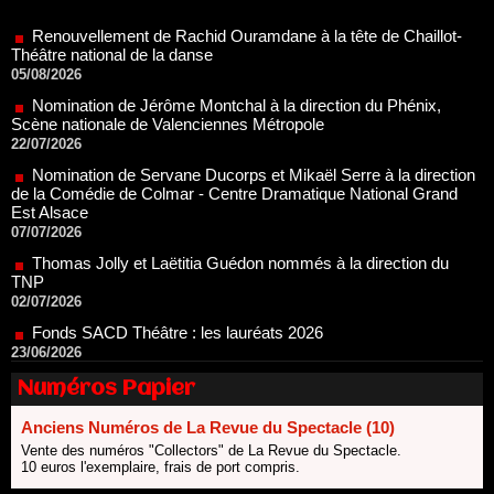
05/08/2026
Nomination de Jérôme Montchal à la direction du Phénix,
Scène nationale de Valenciennes Métropole
22/07/2026
Nomination de Servane Ducorps et Mikaël Serre à la direction
de la Comédie de Colmar - Centre Dramatique National Grand
Est Alsace
07/07/2026
Thomas Jolly et Laëtitia Guédon nommés à la direction du
TNP
02/07/2026
Fonds SACD Théâtre : les lauréats 2026
23/06/2026
Dispositif ARTCENA Écrire pour le cirque, les lauréats 2026 !
20/06/2026
Le palmarès des prix SACD 2026
Numéros Papier
18/06/2026
Anciens Numéros de La Revue du Spectacle (10)
Les 10 lauréats du Fonds Grandes Formes Théâtre 2026
SACD
Vente des numéros "Collectors" de La Revue du Spectacle.
13/06/2026
10 euros l'exemplaire, frais de port compris.