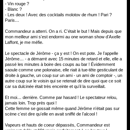
- Vin rouge ?
- Blanc ?
- Les deux ! Avec des cocktails molotov de rhum ! Pari ?
Paris…
Commandeur a atterri. On a ri. C'était le but ! Mais depuis que
mon meilleur ami s'est endormi au one woman show d'Axelle
Laffont, je me méfie.
Le spectacle de Jérôme - ça y est ! On est pote. Je l'appelle
Jérôme… - a démarré avec 15 minutes de retard et elle, elle a
passé les minutes à boire des coups au bar ! Évidemment
saoule comme une polonaise, elle riait à tue-tête gesticulant de
droite à gauche, un coup sur un ami - un ami de comptoir -, un
autre coup sur le voisin qui se retenait de dire quoi que ce soit
car sa dulcinée était très enceinte et qu'il la surveillait.
Et moi… derrière. Comme par hasard ! Le spectateur relou,
jamais loin. Trop près quoi !
Cette femme se gossait même quand Jérôme n'était pas sur
scène c'est dire qu'elle en avait sniffé de l'alcool !
Vapeurs et hauts de coeur dépassés, Commandeur est