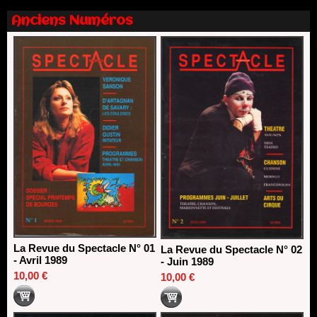
Nomination de Nathalie Garraud et Olivier Saccomano à la
direction du Théâtre de Gennevilliers - CDN
Anciens Numéros
13/06/2026
Dispositif SACD Auteurs d'espaces : les lauréats 2026
18/03/2026
La Revue du Spectacle N° 01
La Revue du Spectacle N° 02
- Avril 1989
- Juin 1989
10,00 €
10,00 €