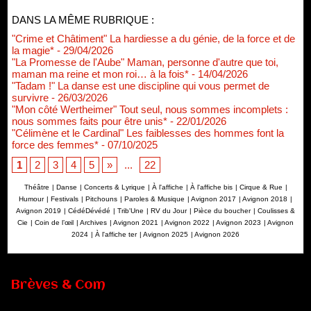
DANS LA MÊME RUBRIQUE :
"Crime et Châtiment" La hardiesse a du génie, de la force et de
la magie*
- 29/04/2026
"La Promesse de l'Aube" Maman, personne d'autre que toi,
maman ma reine et mon roi… à la fois*
- 14/04/2026
"Tadam !" La danse est une discipline qui vous permet de
survivre
- 26/03/2026
"Mon côté Wertheimer" Tout seul, nous sommes incomplets :
nous sommes faits pour être unis*
- 22/01/2026
"Célimène et le Cardinal" Les faiblesses des hommes font la
force des femmes*
- 07/10/2025
1
2
3
4
5
»
...
22
Théâtre
|
Danse
|
Concerts & Lyrique
|
À l'affiche
|
À l'affiche bis
|
Cirque & Rue
|
Humour
|
Festivals
|
Pitchouns
|
Paroles & Musique
|
Avignon 2017
|
Avignon 2018
|
Avignon 2019
|
CédéDévédé
|
Trib'Une
|
RV du Jour
|
Pièce du boucher
|
Coulisses &
Cie
|
Coin de l’œil
|
Archives
|
Avignon 2021
|
Avignon 2022
|
Avignon 2023
|
Avignon
2024
|
À l'affiche ter
|
Avignon 2025
|
Avignon 2026
Brèves & Com
Renouvellement de Rachid Ouramdane à la tête de Chaillot-
Théâtre national de la danse