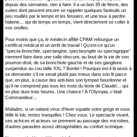
depuis des semaines, rien à faire. Il a un bon 39 de fièvre, des
suées dont peuvent encore se rappeler quelques fauteuils un
peu rouillés par le temps et les fessiers, et une toux à perdre
haleine… qui de temps en temps, vient directement se coller à
vos oreilles.
Pour moins que ça, le médecin affilié CPAM refourgue un
certificat médical et un arrêt de travail ! Qu'est-ce qu'un
"specta-bronchite, spectangine, spectaryngite ou spectagrippe"
viennent faire dans une salle obscure, au bout de la vie de son
poumon droit, de sa bronchiole gauche et de ses ganglions
suspendus au cou taille XXL ? Bordel ! Pourquoi est-il là assis à
se demander s'il ne serait plutôt pas mieux dans son lit parce
que, en plus, à cause des anti-bios son tympan bourdonne et
qu'il ne comprend pas tous les mots du texte de Claudel… qui
en plus dure trois heures. Une chance ! À l'Olympia, c'était
Commandeur…
Malades, si un satané virus d'hiver squatte votre gorge et vous
titille le lob, restez tranquilles ! Chez vous. Le spectacle vivant,
ses actrices et acteurs se prennent au passage des microbes,
d'autres parasites assez désagréables au confort scénique.