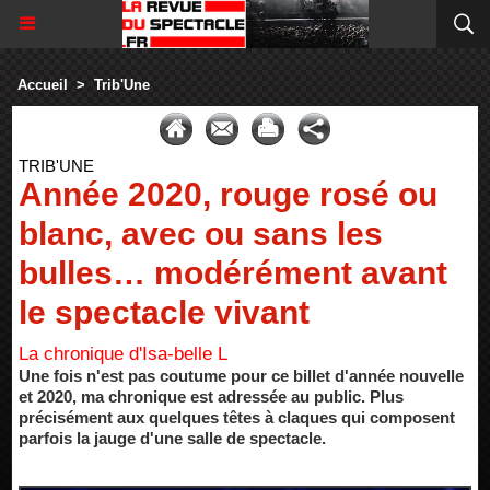
Accueil
>
Trib'Une
TRIB'UNE
Année 2020, rouge rosé ou
blanc, avec ou sans les
bulles… modérément avant
le spectacle vivant
La chronique d'Isa-belle L
Une fois n'est pas coutume pour ce billet d'année nouvelle
et 2020, ma chronique est adressée au public. Plus
précisément aux quelques têtes à claques qui composent
parfois la jauge d'une salle de spectacle.