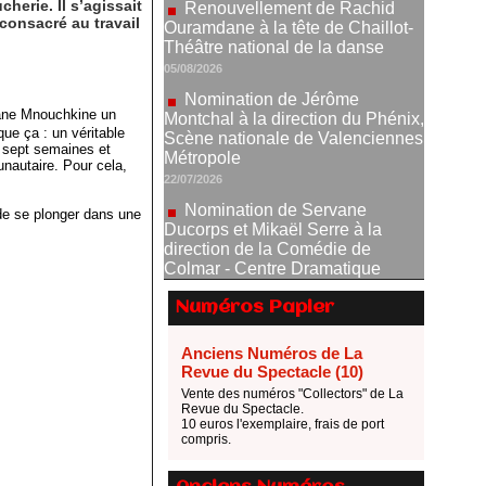
herie. Il s’agissait
 consacré au travail
Nomination de Jérôme
Montchal à la direction du Phénix,
Scène nationale de Valenciennes
Métropole
22/07/2026
riane Mnouchkine un
que ça : un véritable
Nomination de Servane
 sept semaines et
Ducorps et Mikaël Serre à la
nautaire. Pour cela,
direction de la Comédie de
Colmar - Centre Dramatique
 de se plonger dans une
National Grand Est Alsace
07/07/2026
Thomas Jolly et Laëtitia
Guédon nommés à la direction du
Numéros Papier
TNP
02/07/2026
Anciens Numéros de La
Fonds SACD Théâtre : les
Revue du Spectacle (10)
lauréats 2026
Vente des numéros "Collectors" de La
23/06/2026
Revue du Spectacle.
10 euros l'exemplaire, frais de port
Dispositif ARTCENA Écrire
compris.
pour le cirque, les lauréats 2026 !
20/06/2026