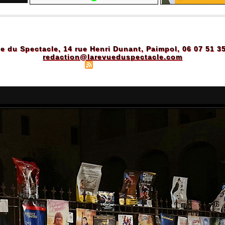
e du Spectacle, 14 rue Henri Dunant, Paimpol, 06 07 51 3
redaction@larevueduspectacle.com
Plan du site
|
Syndication
|
Powered by WM