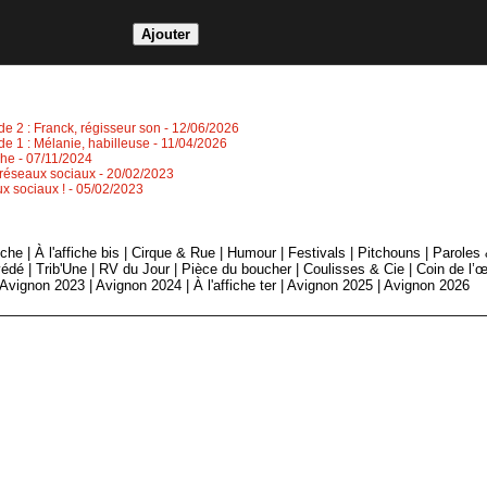
de 2 : Franck, régisseur son
- 12/06/2026
de 1 : Mélanie, habilleuse
- 11/04/2026
che
- 07/11/2024
s réseaux sociaux
- 20/02/2023
ux sociaux !
- 05/02/2023
fiche
|
À l'affiche bis
|
Cirque & Rue
|
Humour
|
Festivals
|
Pitchouns
|
Paroles
édé
|
Trib'Une
|
RV du Jour
|
Pièce du boucher
|
Coulisses & Cie
|
Coin de l’œ
Avignon 2023
|
Avignon 2024
|
À l'affiche ter
|
Avignon 2025
|
Avignon 2026