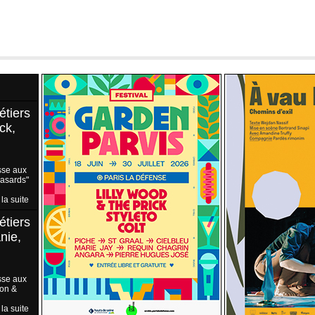
étiers
ck,
sse aux
Hasards"
 la suite
étiers
nie,
sse aux
ion &
 la suite