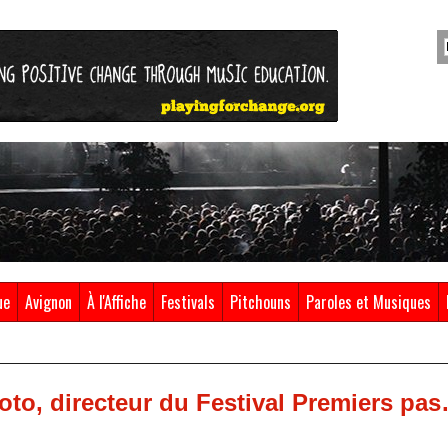
ue
Avignon
À l'Affiche
Festivals
Pitchouns
Paroles et Musiques
loto, directeur du Festival Premiers pa