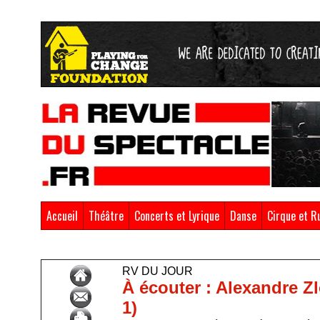
Accueil
Théâtre
Concerts et Lyrique
Danse
Cirque et R
Accueil
>
RV du Jour
RV DU JOUR
À écouter : Alexandre Z
1)