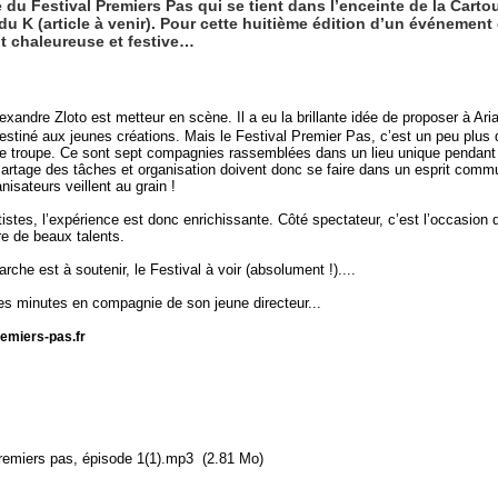
u Festival Premiers Pas qui se tient dans l’enceinte de la Cartouc
du K (article à venir). Pour cette huitième édition d’un événement
t chaleureuse et festive…
lexandre Zloto est metteur en scène. Il a eu la brillante idée de proposer à A
destiné aux jeunes créations. Mais le Festival Premier Pas, c’est un peu plus 
de troupe. Ce sont sept compagnies rassemblées dans un lieu unique pendant
artage des tâches et organisation doivent donc se faire dans un esprit commu
nisateurs veillent au grain !
tistes, l’expérience est donc enrichissante. Côté spectateur, c’est l’occasion
re de beaux talents.
rche est à soutenir, le Festival à voir (absolument !)....
s minutes en compagnie de son jeune directeur...
emiers-pas.fr
 Premiers pas, épisode 1(1).mp3
(2.81 Mo)