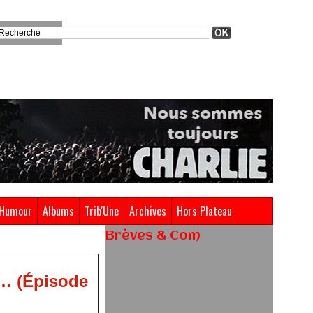
Humour
Albums
Trib'Une
Archives
Hors Plateau
Brèves & Com
Renouvellement de Rachid
s… (Épisode
Ouramdane à la tête de Chaillot-
Théâtre national de la danse
05/08/2026