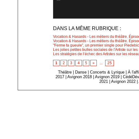
DANS LA MÊME RUBRIQUE :
Vocation & Hasards - Les métiers du théâtre. Épiso
Vocation & Hasards - Les métiers du théâtre. Épiso
"Ferme ta gueule", un premier single pour Piedebi
Les jolies petites bulles sociales de l'Artiste sur le
Les stratégies de l’échec des Artistes sur les résea
1
2
3
4
5
»
...
25
Théâtre
|
Danse
|
Concerts & Lyrique
|
À l'af
2017
|
Avignon 2018
|
Avignon 2019
|
CédéDév
2021
|
Avignon 2022
|