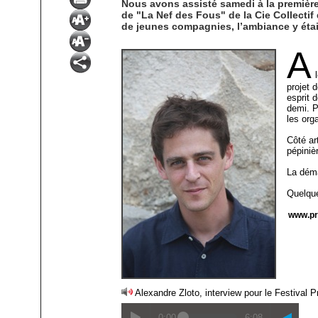
Nous avons assisté samedi à la première d
de "La Nef des Fous" de la Cie Collectif 
de jeunes compagnies, l’ambiance y étai
A
projet 
esprit 
demi. P
les orga
Côté ar
pépiniè
La déma
Quelque
www.pr
Alexandre Zloto, interview pour le Festival
0:00
6:08