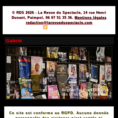
© RDS 2026 - La Revue du Spectacle, 14 rue Henri
Dunant, Paimpol, 06 07 51 35 36.
Mentions légales
redaction@larevueduspectacle.com
|
|
Plan du site
Syndication
Powered by WM
Galerie
Avignon Festival 2024 - rue
des Lices © Gil Chauveau.
Ce site est conforme au RGPD. Aucune donnée
personnelle des visiteurs n'est captée ni