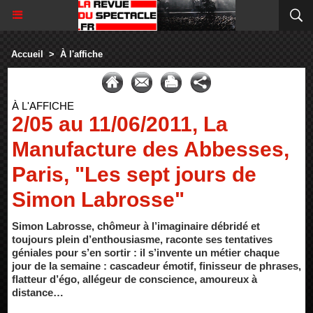
Accueil
>
À l'affiche
À L'AFFICHE
2/05 au 11/06/2011, La
Manufacture des Abbesses,
Paris, "Les sept jours de
Simon Labrosse"
Simon Labrosse, chômeur à l’imaginaire débridé et
toujours plein d’enthousiasme, raconte ses tentatives
géniales pour s’en sortir : il s’invente un métier chaque
jour de la semaine : cascadeur émotif, finisseur de phrases,
flatteur d’égo, allégeur de conscience, amoureux à
distance…