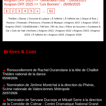
Avignon OFF 2025 >> "Génération Ubu"
- 26/06/2025
Avignon OFF 2025 >> "Les Bonnes"
- 26/06/2025
1
2
3
4
5
»
...
61
Théâtre
|
Danse
|
Concerts & Lyrique
|
À l'affiche
|
À l'affiche bis
|
Cirque & Rue
|
Humour
|
Festivals
|
Pitchouns
|
Paroles & Musique
|
Avignon 2017
|
Avignon 2018
|
Avignon 2019
|
CédéDévédé
|
Trib'Une
|
RV du Jour
|
Pièce du boucher
|
Coulisses &
Cie
|
Coin de l’œil
|
Archives
|
Avignon 2021
|
Avignon 2022
|
Avignon 2023
|
Avignon
2024
|
À l'affiche ter
|
Avignon 2025
|
Avignon 2026
Brèves & Com
Renouvellement de Rachid Ouramdane à la tête de Chaillot-
Théâtre national de la danse
05/08/2026
Nomination de Jérôme Montchal à la direction du Phénix,
Scène nationale de Valenciennes Métropole
22/07/2026
Nomination de Servane Ducorps et Mikaël Serre à la direction
de la Comédie de Colmar - Centre Dramatique National Grand
Est Alsace
07/07/2026