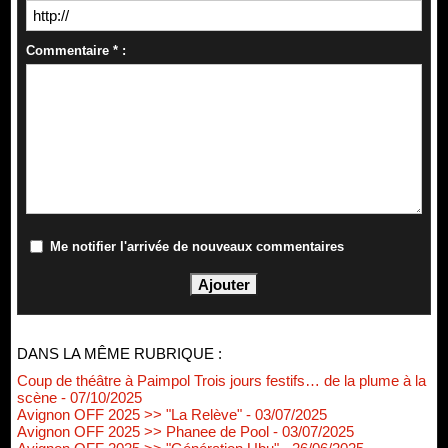
Commentaire * :
Me notifier l'arrivée de nouveaux commentaires
DANS LA MÊME RUBRIQUE :
Coup de théâtre à Paimpol Trois jours festifs… de la plume à la
scène
- 07/10/2025
Avignon OFF 2025 >> "La Relève"
- 03/07/2025
Avignon OFF 2025 >> Phanee de Pool
- 03/07/2025