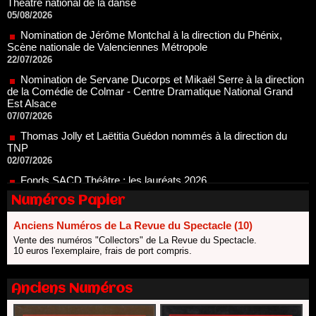
Nomination de Jérôme Montchal à la direction du Phénix,
Scène nationale de Valenciennes Métropole
22/07/2026
Nomination de Servane Ducorps et Mikaël Serre à la direction
de la Comédie de Colmar - Centre Dramatique National Grand
Est Alsace
07/07/2026
Thomas Jolly et Laëtitia Guédon nommés à la direction du
TNP
02/07/2026
Fonds SACD Théâtre : les lauréats 2026
23/06/2026
Dispositif ARTCENA Écrire pour le cirque, les lauréats 2026 !
20/06/2026
Numéros Papier
Le palmarès des prix SACD 2026
Anciens Numéros de La Revue du Spectacle (10)
18/06/2026
Vente des numéros "Collectors" de La Revue du Spectacle.
Les 10 lauréats du Fonds Grandes Formes Théâtre 2026
10 euros l'exemplaire, frais de port compris.
SACD
13/06/2026
Anciens Numéros
Nomination de Nathalie Garraud et Olivier Saccomano à la
direction du Théâtre de Gennevilliers - CDN