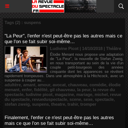
Tags (2) : suspens
"La Peur", l'enfer n'est peut-être pas les autres mais ce
que l'on se fait subir soi-même…
Ludivine Picot | 14/10/2018
|
Théâtre
Élodie Menant nous propose une adaptation
de "La Peur", la nouvelle de Stefan Zweig,
en nous transportant au sein de la vie d'un
couple petit-bourgeois des années
cinquante dont les apparences se révèlent
rapidement trompeuses. Dans une atmosphère à la Hitchcock, avec un
suspense à couper au...
adultère
,
amant
,
amour
,
avocat
,
chauveau
,
comédie
,
élodie
menant
,
enfer
,
fidélité
,
gil chauveau
,
la peur
,
la revue du
spectacle
,
ludivine picot
,
magazine
,
mariage
,
michel
,
revue
du spectacle
,
revueduspectacle
,
scene
,
sexe
,
spectacle
,
stefan zweig
,
suspens
,
theatre
,
trahir
,
tromper
Finalement, l'enfer ce n'est peut-être pas les autres
mais ce que l'on se fait subir soi-même…