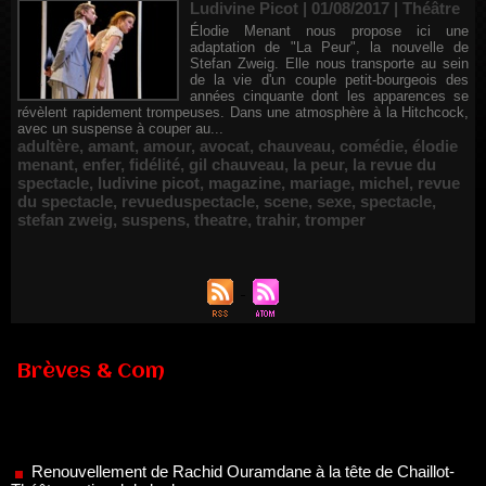
Ludivine Picot | 01/08/2017
|
Théâtre
Élodie Menant nous propose ici une
adaptation de "La Peur", la nouvelle de
Stefan Zweig. Elle nous transporte au sein
de la vie d'un couple petit-bourgeois des
années cinquante dont les apparences se
révèlent rapidement trompeuses. Dans une atmosphère à la Hitchcock,
avec un suspense à couper au...
adultère
,
amant
,
amour
,
avocat
,
chauveau
,
comédie
,
élodie
menant
,
enfer
,
fidélité
,
gil chauveau
,
la peur
,
la revue du
spectacle
,
ludivine picot
,
magazine
,
mariage
,
michel
,
revue
du spectacle
,
revueduspectacle
,
scene
,
sexe
,
spectacle
,
stefan zweig
,
suspens
,
theatre
,
trahir
,
tromper
Brèves & Com
Renouvellement de Rachid Ouramdane à la tête de Chaillot-
Théâtre national de la danse
05/08/2026