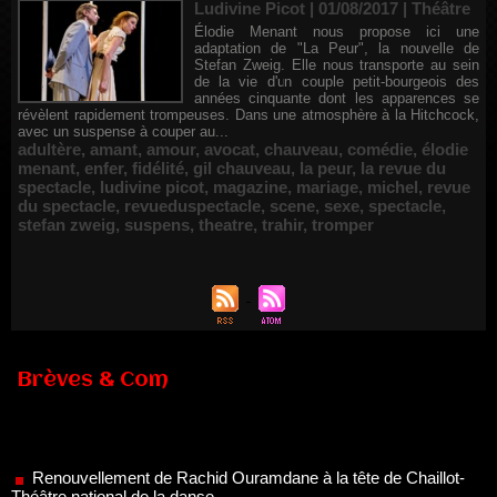
Ludivine Picot | 01/08/2017
|
Théâtre
Élodie Menant nous propose ici une
adaptation de "La Peur", la nouvelle de
Stefan Zweig. Elle nous transporte au sein
de la vie d'un couple petit-bourgeois des
années cinquante dont les apparences se
révèlent rapidement trompeuses. Dans une atmosphère à la Hitchcock,
avec un suspense à couper au...
adultère
,
amant
,
amour
,
avocat
,
chauveau
,
comédie
,
élodie
menant
,
enfer
,
fidélité
,
gil chauveau
,
la peur
,
la revue du
spectacle
,
ludivine picot
,
magazine
,
mariage
,
michel
,
revue
du spectacle
,
revueduspectacle
,
scene
,
sexe
,
spectacle
,
stefan zweig
,
suspens
,
theatre
,
trahir
,
tromper
Brèves & Com
Renouvellement de Rachid Ouramdane à la tête de Chaillot-
Théâtre national de la danse
05/08/2026