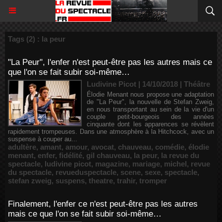
Tags (2) : la peur
"La Peur", l'enfer n'est peut-être pas les autres mais ce
que l'on se fait subir soi-même…
Ludivine Picot | 14/10/2018
|
Théâtre
Élodie Menant nous propose une adaptation
de "La Peur", la nouvelle de Stefan Zweig,
en nous transportant au sein de la vie d'un
couple petit-bourgeois des années
cinquante dont les apparences se révèlent
rapidement trompeuses. Dans une atmosphère à la Hitchcock, avec un
suspense à couper au...
adultère
,
amant
,
amour
,
avocat
,
chauveau
,
comédie
,
élodie
menant
,
enfer
,
fidélité
,
gil chauveau
,
la peur
,
la revue du
spectacle
,
ludivine picot
,
magazine
,
mariage
,
michel
,
revue
du spectacle
,
revueduspectacle
,
scene
,
sexe
,
spectacle
,
stefan zweig
,
suspens
,
theatre
,
trahir
,
tromper
Finalement, l'enfer ce n'est peut-être pas les autres
mais ce que l'on se fait subir soi-même…