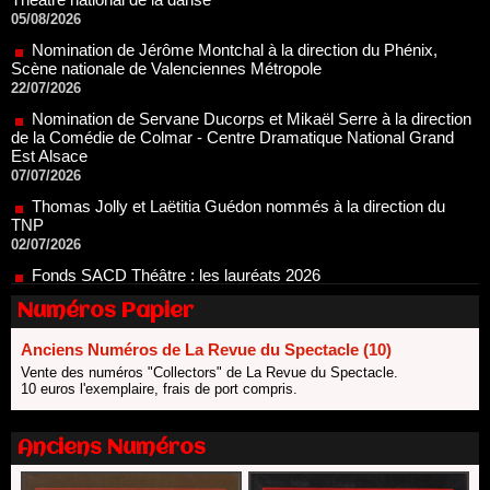
Nomination de Jérôme Montchal à la direction du Phénix,
Scène nationale de Valenciennes Métropole
22/07/2026
Nomination de Servane Ducorps et Mikaël Serre à la direction
de la Comédie de Colmar - Centre Dramatique National Grand
Est Alsace
07/07/2026
Thomas Jolly et Laëtitia Guédon nommés à la direction du
TNP
02/07/2026
Fonds SACD Théâtre : les lauréats 2026
23/06/2026
Dispositif ARTCENA Écrire pour le cirque, les lauréats 2026 !
20/06/2026
Numéros Papier
Le palmarès des prix SACD 2026
Anciens Numéros de La Revue du Spectacle (10)
18/06/2026
Vente des numéros "Collectors" de La Revue du Spectacle.
Les 10 lauréats du Fonds Grandes Formes Théâtre 2026
10 euros l'exemplaire, frais de port compris.
SACD
13/06/2026
Anciens Numéros
Nomination de Nathalie Garraud et Olivier Saccomano à la
direction du Théâtre de Gennevilliers - CDN
13/06/2026