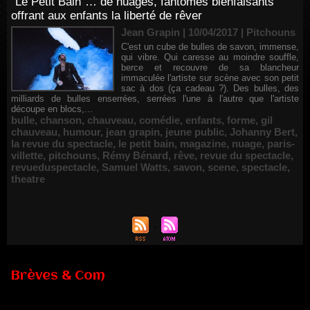
"Le Petit Bain"… de nuages, fantômes bienfaisants
offrant aux enfants la liberté de rêver
Jean Grapin | 10/04/2017
|
Pitchouns
C'est un cube de bulles de savon, immense,
qui vibre. Qui caresse au moindre souffle,
berce et recouvre de sa blancheur
immaculée l'artiste sur scène avec son petit
sac à dos (ça cadeau ?). Des bulles, des
milliards de bulles enserrées, serrées l'une à l'autre que l'artiste
découpe en blocs,...
bulle
,
chanson
,
chauveau
,
comédie
,
enfants
,
forme
,
gil
chauveau
,
humour
,
jean grapin
,
jeune public
,
Johanny Bert
,
la revue du spectacle
,
le petit bain
,
magazine
,
nuage
,
paris-
villette
,
pitchouns
,
Rémy Bénard
,
rêve
,
revue du spectacle
,
revueduspectacle
,
Samuel Watts
,
savon
,
scene
,
spectacle
,
theatre
Brèves & Com
Renouvellement de Rachid Ouramdane à la tête de Chaillot-