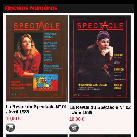
Nomination de Nathalie Garraud et Olivier Saccomano à la
Anciens Numéros
direction du Théâtre de Gennevilliers - CDN
13/06/2026
Dispositif SACD Auteurs d'espaces : les lauréats 2026
18/03/2026
La Revue du Spectacle N° 01
La Revue du Spectacle N° 02
- Avril 1989
- Juin 1989
10,00 €
10,00 €