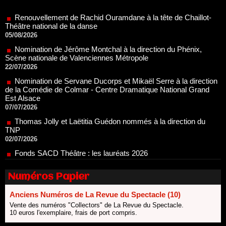
Théâtre national de la danse
05/08/2026
Nomination de Jérôme Montchal à la direction du Phénix,
Scène nationale de Valenciennes Métropole
22/07/2026
Nomination de Servane Ducorps et Mikaël Serre à la direction
de la Comédie de Colmar - Centre Dramatique National Grand
Est Alsace
07/07/2026
Thomas Jolly et Laëtitia Guédon nommés à la direction du
TNP
02/07/2026
Fonds SACD Théâtre : les lauréats 2026
23/06/2026
Dispositif ARTCENA Écrire pour le cirque, les lauréats 2026 !
20/06/2026
Numéros Papier
Le palmarès des prix SACD 2026
18/06/2026
Anciens Numéros de La Revue du Spectacle (10)
Les 10 lauréats du Fonds Grandes Formes Théâtre 2026
Vente des numéros "Collectors" de La Revue du Spectacle.
SACD
10 euros l'exemplaire, frais de port compris.
13/06/2026