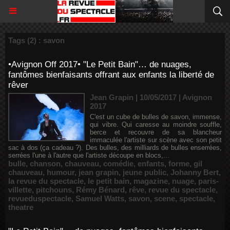
Tags (2) : savon
•Avignon Off 2017• "Le Petit Bain"… de nuages,
fantômes bienfaisants offrant aux enfants la liberté de
rêver
Jean Grapin | 10/05/2017
|
Avignon
2017
C'est un cube de bulles de savon, immense,
qui vibre. Qui caresse au moindre souffle,
berce et recouvre de sa blancheur
immaculée l'artiste sur scène avec son petit
sac à dos (ça cadeau ?). Des bulles, des milliards de bulles enserrées,
serrées l'une à l'autre que l'artiste découpe en blocs,...
bulle
,
chanson
,
chauveau
,
comédie
,
enfants
,
forme
,
gil
chauveau
,
humour
,
jean grapin
,
jeune public
,
Johanny Bert
,
la revue du spectacle
,
le petit bain
,
magazine
,
nuage
,
paris-
villette
,
pitchouns
,
Rémy Bénard
,
rêve
,
revue du spectacle
,
revueduspectacle
,
Samuel Watts
,
savon
,
scene
,
spectacle
,
theatre