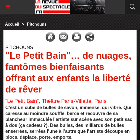
Accueil
>
Pitchouns
PITCHOUNS
"Le Petit Bain"… de nuages,
fantômes bienfaisants
offrant aux enfants la liberté
de rêver
"Le Petit Bain", Théâtre Paris-Villette, Paris
C'est un cube de bulles de savon, immense, qui vibre. Qui
caresse au moindre souffle, berce et recouvre de sa
blancheur immaculée l'artiste sur scène avec son petit sac
à dos (ça cadeau ?). Des bulles, des milliards de bulles
enserrées, serrées l'une à l'autre que l'artiste découpe en
blocs, déplace, porte, emporte.