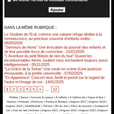
Me notifier l'arrivée de nouveaux commentaires
DANS LA MÊME RUBRIQUE :
Le Studiolo de l'Exil, comme une cabane refuge dédiée à la
réminiscence, au précieux souvenir d'enfants exilés
-
08/05/2026
"Semeurs de rêves" Une évocation du pouvoir des enfants et
de leur possible force de conviction
- 21/01/2026
"L'Aventure du petit flûtiste de rien du tout" Quand les
incontournables frères Joubert nous enchantent toujours aussi
intelligemment
- 05/11/2025
"La Grâce de la Tortue" Une seule en scène d'une justesse
émouvante, à la portée universelle
- 07/02/2025
"En Apparence" Concert rieur, festif et pensif sur le regard de
l'autre et l'image de soi
- 14/01/2025
1
2
3
4
5
»
...
12
Théâtre
|
Danse
|
Concerts & Lyrique
|
À l'affiche
|
À l'affiche bis
|
Cirque & Rue
|
Humour
|
Festivals
|
Pitchouns
|
Paroles & Musique
|
Avignon 2017
|
Avignon 2018
|
Avignon 2019
|
CédéDévédé
|
Trib'Une
|
RV du Jour
|
Pièce du boucher
|
Coulisses &
Cie
|
Coin de l’œil
|
Archives
|
Avignon 2021
|
Avignon 2022
|
Avignon 2023
|
Avignon