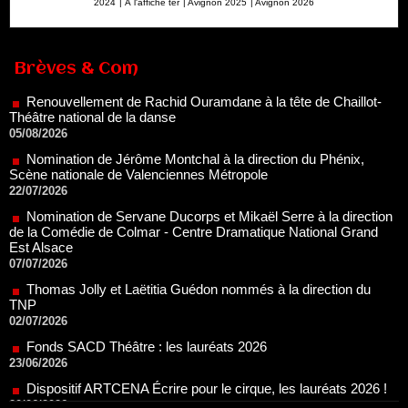
2024
|
À l'affiche ter
|
Avignon 2025
|
Avignon 2026
Renouvellement de Rachid Ouramdane à la tête de Chaillot-
Théâtre national de la danse
Brèves & Com
05/08/2026
Nomination de Jérôme Montchal à la direction du Phénix,
Scène nationale de Valenciennes Métropole
22/07/2026
Nomination de Servane Ducorps et Mikaël Serre à la direction
de la Comédie de Colmar - Centre Dramatique National Grand
Est Alsace
07/07/2026
Thomas Jolly et Laëtitia Guédon nommés à la direction du
TNP
02/07/2026
Fonds SACD Théâtre : les lauréats 2026
23/06/2026
Dispositif ARTCENA Écrire pour le cirque, les lauréats 2026 !
20/06/2026
Le palmarès des prix SACD 2026
18/06/2026