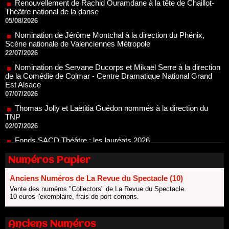
Nomination de Jérôme Montchal à la direction du Phénix,
Scène nationale de Valenciennes Métropole
22/07/2026
Nomination de Servane Ducorps et Mikaël Serre à la direction
de la Comédie de Colmar - Centre Dramatique National Grand
Est Alsace
07/07/2026
Thomas Jolly et Laëtitia Guédon nommés à la direction du
TNP
02/07/2026
Fonds SACD Théâtre : les lauréats 2026
23/06/2026
Dispositif ARTCENA Écrire pour le cirque, les lauréats 2026 !
20/06/2026
Numéros Papier
Le palmarès des prix SACD 2026
18/06/2026
Anciens Numéros de La Revue du Spectacle (10)
Vente des numéros "Collectors" de La Revue du Spectacle.
Les 10 lauréats du Fonds Grandes Formes Théâtre 2026
10 euros l'exemplaire, frais de port compris.
SACD
13/06/2026
Nomination de Nathalie Garraud et Olivier Saccomano à la
Anciens Numéros