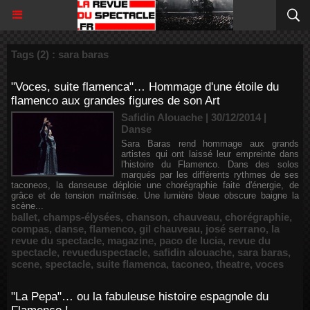
Tags (2) : sara baras
"Voces, suite flamenca"… Hommage d'une étoile du
flamenco aux grandes figures de son Art
Safidin Alouache | 30/12/2014
|
Danse
Sara Baras rend hommage aux grands
artistes qui ont laissé leur empreinte dans
l'histoire du Flamenco. Dans des solos
marqués par les différents rythmes de ses
taconeos, la danseuse déploie une chorégraphie faite d'énergie, de
grâce et de tension maîtrisée. Une lumière bleue obscure baigne la
scène...
ballet
,
champs-élysées
,
chanson
,
chauveau
,
chorégraphie
,
compas
,
danse
,
flamenco
,
gil chauveau
,
josé serrano
,
la
revue du spectacle
,
magazine
,
paco de lucia
,
revue du
spectacle
,
revueduspectacle
,
safidin alouache
,
sara baras
,
scene
,
spectacle
,
suite flamenca
,
taconeo
,
theatre
,
voces
"La Pepa"… ou la fabuleuse histoire espagnole du