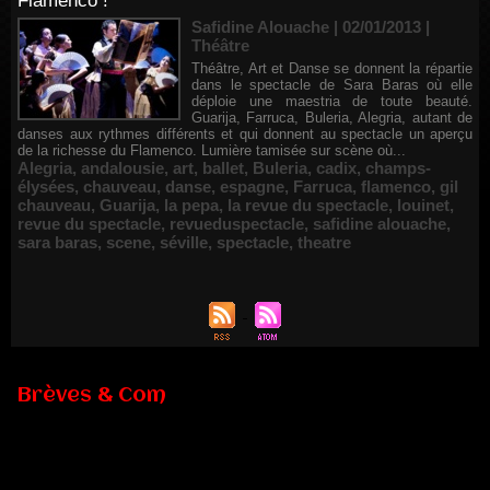
Flamenco !
Safidine Alouache | 02/01/2013
|
Théâtre
Théâtre, Art et Danse se donnent la répartie
dans le spectacle de Sara Baras où elle
déploie une maestria de toute beauté.
Guarija, Farruca, Buleria, Alegria, autant de
danses aux rythmes différents et qui donnent au spectacle un aperçu
de la richesse du Flamenco. Lumière tamisée sur scène où...
Alegria
,
andalousie
,
art
,
ballet
,
Buleria
,
cadix
,
champs-
élysées
,
chauveau
,
danse
,
espagne
,
Farruca
,
flamenco
,
gil
chauveau
,
Guarija
,
la pepa
,
la revue du spectacle
,
louinet
,
revue du spectacle
,
revueduspectacle
,
safidine alouache
,
sara baras
,
scene
,
séville
,
spectacle
,
theatre
Brèves & Com
Renouvellement de Rachid Ouramdane à la tête de Chaillot-
Théâtre national de la danse
05/08/2026