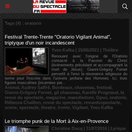
Tags (4) : oratorio
Festival Trente-Trente "Oratorio Vigilant Animal",
triptyque d'un noir incandescent
Yves Kafka | 15/06/2021
|
Théâtre
Renouant avec l'origine de l'Oratorio
consacré à la Passion du Christ
(évènements précédant et accompagnant la
mort de Jésus), Gianni-Grégory Fornet
pervertit à l'envi la résonance religieuse du
terme pour l'inscrire dans l'univers profane des Hommes. Ici, trois
figures masculines (incarnées par...
Animal
,
Audrey Saffré
,
Bordeaux
,
chauveau
,
festival
,
Gianni-Grégory Fornet
,
gil chauveau
,
Karelle Prugnaud
,
la
revue du spectacle
,
magazine
,
manufacture
,
Opus
,
oratorio
,
Rébecca Chaillon
,
revue du spectacle
,
revueduspectacle
,
scene
,
spectacle
,
theatre
,
trente
,
Vigilant
,
Yves Kafka
Le triomphe punk de la Mort à Aix-en-Provence
Christine Ducq | 11/07/2016
|
Lyrique