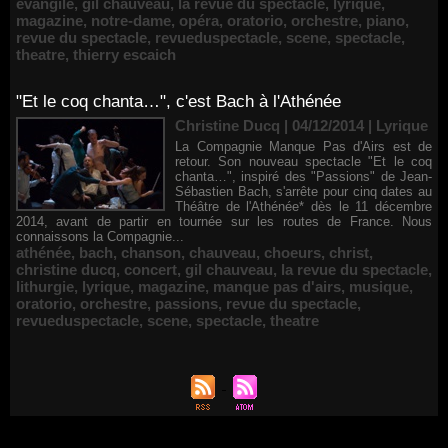
évangile
,
gil chauveau
,
la revue du spectacle
,
lyrique
,
magazine
,
notre-dame
,
opéra
,
oratorio
,
orchestre
,
piano
,
revue du spectacle
,
revueduspectacle
,
scene
,
spectacle
,
theatre
,
thierry escaich
"Et le coq chanta…", c'est Bach à l'Athénée
Christine Ducq | 04/12/2014
|
Lyrique
La Compagnie Manque Pas d'Airs est de
retour. Son nouveau spectacle "Et le coq
chanta…", inspiré des "Passions" de Jean-
Sébastien Bach, s'arrête pour cinq dates au
Théâtre de l'Athénée* dès le 11 décembre
2014, avant de partir en tournée sur les routes de France. Nous
connaissons la Compagnie...
athénée
,
bach
,
chanson
,
chauveau
,
choeurs
,
christ
,
christine ducq
,
concert
,
gil chauveau
,
la revue du spectacle
,
lithurgie
,
lyrique
,
magazine
,
manque pas d'airs
,
musique
,
oratorio
,
orchestre
,
passions
,
revue du spectacle
,
revueduspectacle
,
scene
,
spectacle
,
theatre