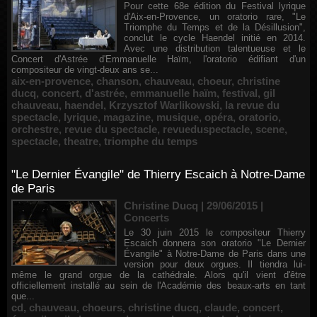
Pour cette 68e édition du Festival lyrique
d'Aix-en-Provence, un oratorio rare, "Le
Triomphe du Temps et de la Désillusion",
conclut le cycle Haendel initié en 2014.
Avec une distribution talentueuse et le
Concert d'Astrée d'Emmanuelle Haïm, l'oratorio édifiant d'un
compositeur de vingt-deux ans se...
aix-en-provence
,
chanson
,
chauveau
,
choeur
,
christine
ducq
,
concert
,
d'astrée
,
emmanuelle haïm
,
festival
,
gil
chauveau
,
haendel
,
Krzysztof Warlikowski
,
la revue du
spectacle
,
lyrique
,
magazine
,
musique
,
opéra
,
oratorio
,
orchestre
,
revue du spectacle
,
revueduspectacle
,
scene
,
spectacle
,
theatre
,
triomphe du temps
"Le Dernier Évangile" de Thierry Escaich à Notre-Dame
de Paris
Christine Ducq | 29/06/2015
|
Concerts
Le 30 juin 2015 le compositeur Thierry
Escaich donnera son oratorio "Le Dernier
Évangile" à Notre-Dame de Paris dans une
version pour deux orgues. Il tiendra lui-
même le grand orgue de la cathédrale. Alors qu'il vient d'être
officiellement installé au sein de l'Académie des beaux-arts en tant
que...
cd
,
chauveau
,
choeurs
,
christine ducq
,
claude
,
concert
,