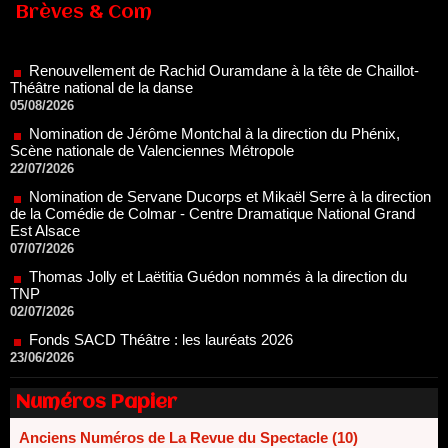
Brèves & Com
Renouvellement de Rachid Ouramdane à la tête de Chaillot-
Théâtre national de la danse
05/08/2026
Nomination de Jérôme Montchal à la direction du Phénix,
Scène nationale de Valenciennes Métropole
22/07/2026
Nomination de Servane Ducorps et Mikaël Serre à la direction
de la Comédie de Colmar - Centre Dramatique National Grand
Est Alsace
07/07/2026
Thomas Jolly et Laëtitia Guédon nommés à la direction du
TNP
02/07/2026
Fonds SACD Théâtre : les lauréats 2026
23/06/2026
Dispositif ARTCENA Écrire pour le cirque, les lauréats 2026 !
20/06/2026
Le palmarès des prix SACD 2026
Numéros Papier
18/06/2026
Les 10 lauréats du Fonds Grandes Formes Théâtre 2026
Anciens Numéros de La Revue du Spectacle (10)