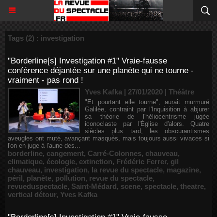
Tags (2) : investigation
"Borderline[s] Investigation #1" Vraie-fausse
conférence déjantée sur une planète qui ne tourne -
vraiment - pas rond !
Yves Kafka | 27/01/2020
|
Théâtre
"Et pourtant elle tourne", aurait murmuré
Galilée, contraint par l'Inquisition à abjurer
sa théorie de l'héliocentrisme jugée
iconoclaste par l'Église d'alors. Quatre
siècles plus tard, les obscurantismes
aveugles ont muté, avançant masqués, mais toujours aussi vivaces si
l'on en juge à l'aune des...
borderline
,
cangement
,
Carré-Colonnes
,
chauveau
,
climatique
,
écologie
,
extinction
,
Frédéric Ferrer
,
gil
chauveau
,
investigation
,
la revue du spectacle
,
magazine
,
péril
,
planète
,
pollution
,
revue du spectacle
,
revueduspectacle
,
Saint-Médard
,
scene
,
spectacle
,
theatre
,
vertical détour
,
Yves Kafka