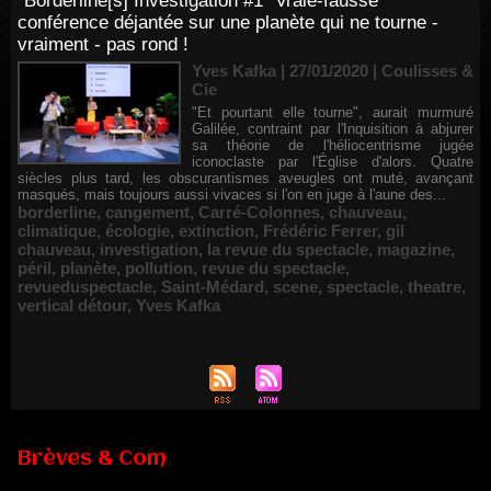
"Borderline[s] Investigation #1" Vraie-fausse
conférence déjantée sur une planète qui ne tourne -
vraiment - pas rond !
Yves Kafka | 27/01/2020
|
Coulisses &
Cie
"Et pourtant elle tourne", aurait murmuré
Galilée, contraint par l'Inquisition à abjurer
sa théorie de l'héliocentrisme jugée
iconoclaste par l'Église d'alors. Quatre
siècles plus tard, les obscurantismes aveugles ont muté, avançant
masqués, mais toujours aussi vivaces si l'on en juge à l'aune des...
borderline
,
cangement
,
Carré-Colonnes
,
chauveau
,
climatique
,
écologie
,
extinction
,
Frédéric Ferrer
,
gil
chauveau
,
investigation
,
la revue du spectacle
,
magazine
,
péril
,
planète
,
pollution
,
revue du spectacle
,
revueduspectacle
,
Saint-Médard
,
scene
,
spectacle
,
theatre
,
vertical détour
,
Yves Kafka
Brèves & Com