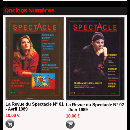
13/06/2026
Anciens Numéros
Nomination de Nathalie Garraud et Olivier Saccomano à la
direction du Théâtre de Gennevilliers - CDN
13/06/2026
Dispositif SACD Auteurs d'espaces : les lauréats 2026
18/03/2026
La Revue du Spectacle N° 01
La Revue du Spectacle N° 02
- Avril 1989
- Juin 1989
10,00 €
10,00 €