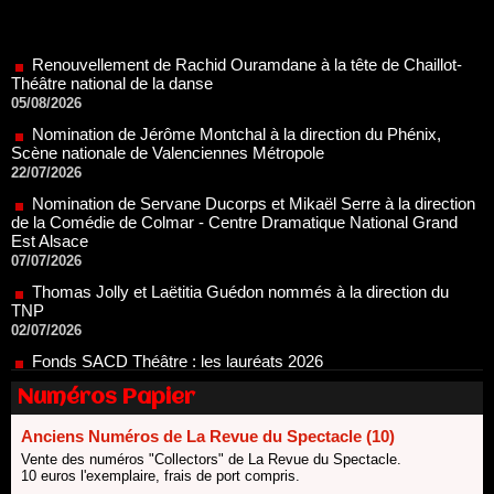
Renouvellement de Rachid Ouramdane à la tête de Chaillot-
Théâtre national de la danse
05/08/2026
Nomination de Jérôme Montchal à la direction du Phénix,
Scène nationale de Valenciennes Métropole
22/07/2026
Nomination de Servane Ducorps et Mikaël Serre à la direction
de la Comédie de Colmar - Centre Dramatique National Grand
Est Alsace
07/07/2026
Thomas Jolly et Laëtitia Guédon nommés à la direction du
TNP
02/07/2026
Fonds SACD Théâtre : les lauréats 2026
23/06/2026
Dispositif ARTCENA Écrire pour le cirque, les lauréats 2026 !
20/06/2026
Numéros Papier
Le palmarès des prix SACD 2026
Anciens Numéros de La Revue du Spectacle (10)
18/06/2026
Vente des numéros "Collectors" de La Revue du Spectacle.
Les 10 lauréats du Fonds Grandes Formes Théâtre 2026
10 euros l'exemplaire, frais de port compris.
SACD