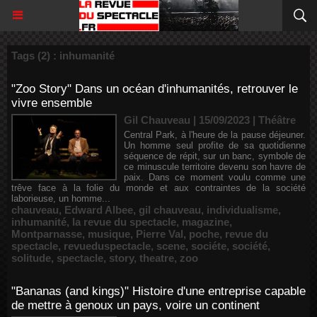
Tags (2) : inhumanité
"Zoo Story" Dans un océan d'inhumanités, retrouver le
vivre ensemble
Gil Chauveau | 15/09/2023
|
Théâtre
Central Park, à l'heure de la pause déjeuner.
Un homme seul profite de sa quotidienne
séquence de répit, sur un banc, symbole de
ce minuscule territoire devenu son havre de
paix. Dans ce moment voulu comme une
trêve face à la folie du monde et aux contraintes de la société
laborieuse, un homme...
chauveau
,
Edward Albee
,
gil chauveau
,
individualisme
,
inhumanité
,
la revue du spectacle
,
magazine
,
Montparnasse
,
musique
,
Pierre Val
,
poche
,
revue du
spectacle
,
revueduspectacle
,
scene
,
sociéte
,
société
,
solitude
,
spectacle
,
story
,
theatre
,
zoo
"Bananas (and kings)" Histoire d'une entreprise capable
de mettre à genoux un pays, voire un continent