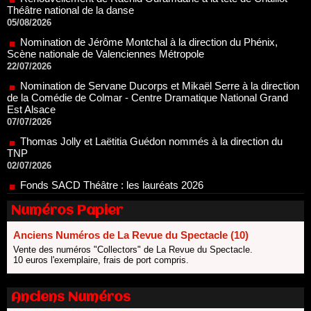
Nomination de Jérôme Montchal à la direction du Phénix,
Scène nationale de Valenciennes Métropole
22/07/2026
Nomination de Servane Ducorps et Mikaël Serre à la direction
de la Comédie de Colmar - Centre Dramatique National Grand
Est Alsace
07/07/2026
Thomas Jolly et Laëtitia Guédon nommés à la direction du
TNP
02/07/2026
Fonds SACD Théâtre : les lauréats 2026
23/06/2026
Dispositif ARTCENA Écrire pour le cirque, les lauréats 2026 !
20/06/2026
Numéros Papier
Le palmarès des prix SACD 2026
18/06/2026
Anciens Numéros de La Revue du Spectacle (10)
Vente des numéros "Collectors" de La Revue du Spectacle.
Les 10 lauréats du Fonds Grandes Formes Théâtre 2026
10 euros l'exemplaire, frais de port compris.
SACD
13/06/2026
Anciens Numéros
Nomination de Nathalie Garraud et Olivier Saccomano à la
direction du Théâtre de Gennevilliers - CDN