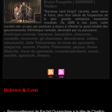
Bruno Fougniès | 15/09/2020
|
Théâtre
"Bananas (and kings)" raconte, avec verve
et force, plus d'un siècle de l'expansion de
la plus grande entreprise bananière
mondiale. De 1899 à nos jours, cette
société née un peu par aventure a réussi à infester la quasi-totalité des
gouvernements d'Amérique centrale, devenant par sa puissance...
Amérique centrale
,
bananas
,
bananière
,
chauveau
,
comédie
,
économie
,
gil chauveau
,
Idiomécanic
,
indien
,
inhumanité
,
Julie Timmerman
,
la revue du spectacle
,
magazine
,
ouvrier
,
Pauline Thimonnier
,
paysan
,
Reine
Blanche
,
revue du spectacle
,
revueduspectacle
,
scene
,
société
,
spectacle
,
theatre
Brèves & Com
Renouvellement de Rachid Ouramdane à la tête de Chaillot-
Théâtre national de la danse
05/08/2026