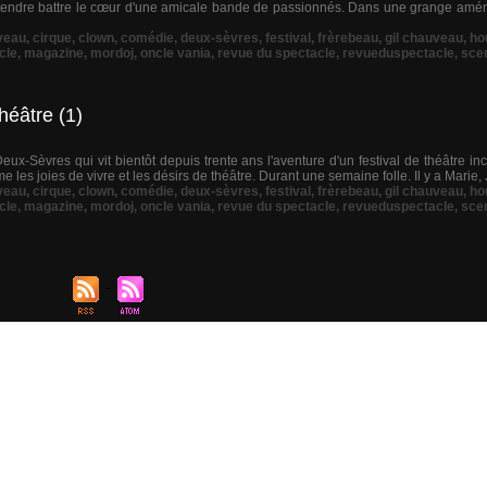
 entendre battre le cœur d'une amicale bande de passionnés. Dans une grange amén
veau
,
cirque
,
clown
,
comédie
,
deux-sèvres
,
festival
,
frèrebeau
,
gil chauveau
,
ho
cle
,
magazine
,
mordoj
,
oncle vania
,
revue du spectacle
,
revueduspectacle
,
sce
théâtre (1)
ux-Sèvres qui vit bientôt depuis trente ans l'aventure d'un festival de théâtre in
e les joies de vivre et les désirs de théâtre. Durant une semaine folle. Il y a Marie, J
veau
,
cirque
,
clown
,
comédie
,
deux-sèvres
,
festival
,
frèrebeau
,
gil chauveau
,
ho
cle
,
magazine
,
mordoj
,
oncle vania
,
revue du spectacle
,
revueduspectacle
,
sce