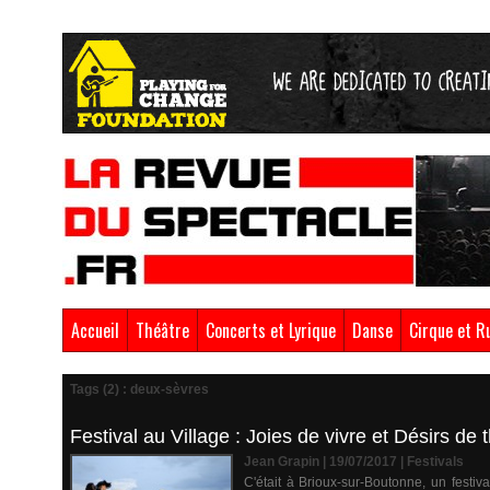
Accueil
Théâtre
Concerts et Lyrique
Danse
Cirque et R
Tags (2) : deux-sèvres
Festival au Village : Joies de vivre et Désirs de 
Jean Grapin | 19/07/2017
|
Festivals
C'était à Brioux-sur-Boutonne, un festiv