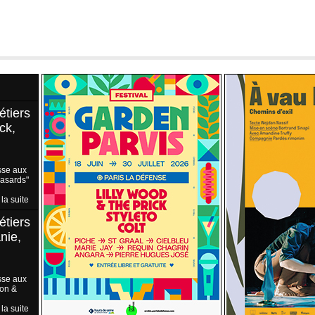
étiers
ck,
sse aux
Hasards"
 la suite
étiers
nie,
sse aux
ion &
 la suite