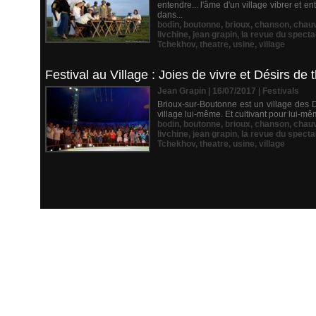
entendre... l'âme d'un village vibrer et
dans...
bodin
,
boutonne
,
brioux
,
chanson
,
chau
livchine
,
jean grapin
,
la revue du specta
Tchekhov
,
theatre
,
usine
,
village
Festival au Village : Joies de vivre et Désirs de 
Jean Grapin | 16/07/2017
|
Festivals
Brioux-sur-Boutonne est un village des De
village lui-même. Et cultivant pour lui-mêm
bodin
,
boutonne
,
brioux
,
chanson
,
chau
livchine
,
jean grapin
,
la revue du specta
Tchekhov
,
theatre
,
usine
,
village