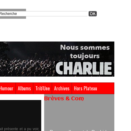
Humour
Albums
Trib'Une
Archives
Hors Plateau
Brèves & Com
Renouvellement de Rachid
Ouramdane à la tête de Chaillot-
Théâtre national de la danse
it présente et a pu voir,