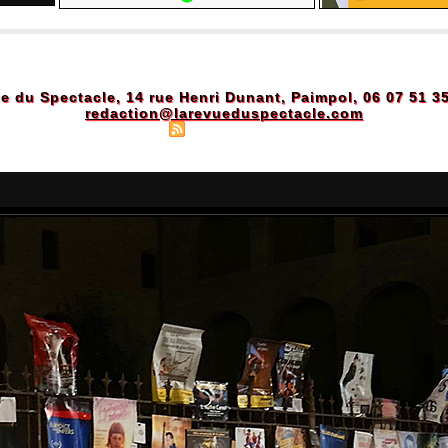
e du Spectacle, 14 rue Henri Dunant, Paimpol, 06 07 51 3
redaction@larevueduspectacle.com
Plan du site
|
Syndication
|
Powered by WM