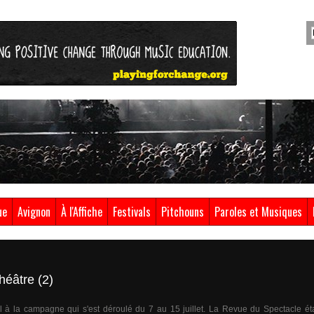
ue
Avignon
À l'Affiche
Festivals
Pitchouns
Paroles et Musiques
théâtre (2)
al à la campagne qui s'est déroulé du 7 au 15 juillet. La Revue du Spectacle éta