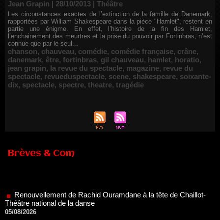
Jean Grapin | 28/10/2013
|
Théâtre
Les circonstances exactes de l’extinction de la famille de Danemark,
rapportées par William Shakespeare dans la pièce "Hamlet", restent en
partie une énigme. En effet, l’histoire de la fin des Hamlet,
l’enchainement des meurtres et la prise du pouvoir par Fortinbras, n’est
connue que par le seul...
chanson
,
chauveau
,
comédie
,
comédie française
,
crâne
,
danemark
,
être
,
fortinbras
,
gil chauveau
,
hamlet
,
horatio
,
jean grapin
,
la revue du spectacle
,
magazine
,
revue du
spectacle
,
revueduspectacle
,
scene
,
shakespeare
,
soixante-
dix
,
spectacle
,
spectre
,
theatre
,
tragédie
Brèves & Com
Renouvellement de Rachid Ouramdane à la tête de Chaillot-
Théâtre national de la danse
05/08/2026
Nomination de Jérôme Montchal à la direction du Phénix,
Scène nationale de Valenciennes Métropole