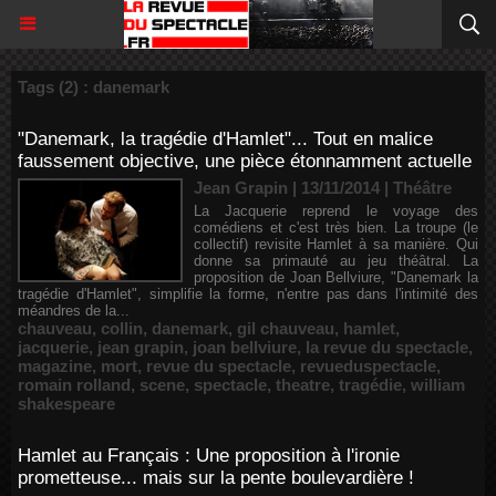
Tags (2) : danemark
"Danemark, la tragédie d'Hamlet"... Tout en malice
faussement objective, une pièce étonnamment actuelle
Jean Grapin | 13/11/2014
|
Théâtre
La Jacquerie reprend le voyage des
comédiens et c'est très bien. La troupe (le
collectif) revisite Hamlet à sa manière. Qui
donne sa primauté au jeu théâtral. La
proposition de Joan Bellviure, "Danemark la
tragédie d'Hamlet", simplifie la forme, n'entre pas dans l'intimité des
méandres de la...
chauveau
,
collin
,
danemark
,
gil chauveau
,
hamlet
,
jacquerie
,
jean grapin
,
joan bellviure
,
la revue du spectacle
,
magazine
,
mort
,
revue du spectacle
,
revueduspectacle
,
romain rolland
,
scene
,
spectacle
,
theatre
,
tragédie
,
william
shakespeare
Hamlet au Français : Une proposition à l'ironie
prometteuse... mais sur la pente boulevardière !