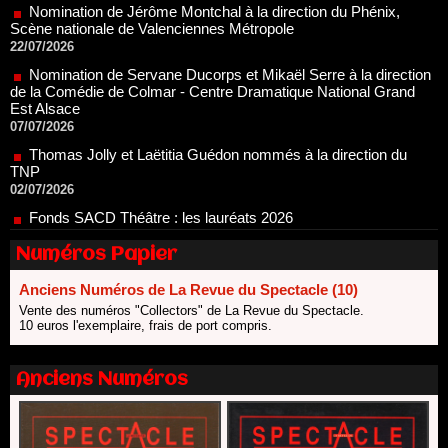
22/07/2026
Nomination de Servane Ducorps et Mikaël Serre à la direction
de la Comédie de Colmar - Centre Dramatique National Grand
Est Alsace
07/07/2026
Thomas Jolly et Laëtitia Guédon nommés à la direction du
TNP
02/07/2026
Fonds SACD Théâtre : les lauréats 2026
23/06/2026
Dispositif ARTCENA Écrire pour le cirque, les lauréats 2026 !
20/06/2026
Numéros Papier
Le palmarès des prix SACD 2026
Anciens Numéros de La Revue du Spectacle (10)
18/06/2026
Vente des numéros "Collectors" de La Revue du Spectacle.
Les 10 lauréats du Fonds Grandes Formes Théâtre 2026
10 euros l'exemplaire, frais de port compris.
SACD
13/06/2026
Anciens Numéros
Nomination de Nathalie Garraud et Olivier Saccomano à la
direction du Théâtre de Gennevilliers - CDN
13/06/2026
Dispositif SACD Auteurs d'espaces : les lauréats 2026