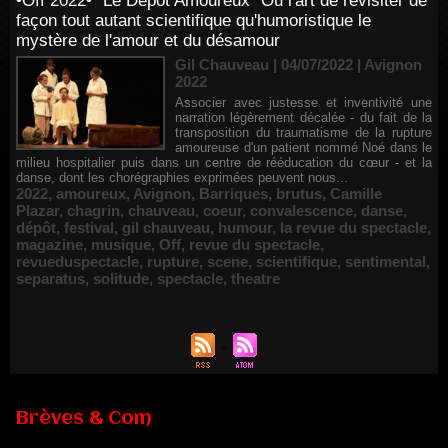
•Off 2022• "Le Dépôt Amoureux" Ou l'art de revisiter de
façon tout autant scientifique qu'humoristique le
mystère de l'amour et du désamour
Gil Chauveau | 04/07/2022
|
Avignon
2022
Associer avec justesse et inventivité une
narration légèrement décalée - du fait de la
transposition du traumatisme de la rupture
amoureuse d'un patient nommé Noé dans le
milieu hospitalier puis dans un centre de rééducation du cœur - et la
danse, dont les chorégraphies exprimées peuvent nous...
2022
,
amoureux
,
Avignon
,
Barriques
,
brutus
,
Camille
Plazar
,
chagrin
,
chauveau
,
coeur
,
convalescence
,
danse
,
dépôt
,
festival
,
gil chauveau
,
humour
,
la revue du spectacle
,
magazine
,
musique
,
Off
,
revue du spectacle
,
revueduspectacle
,
rupture
,
scene
,
scientifique
,
sentimental
,
separatus
,
solitude
,
spectacle
,
theatre
Brèves & Com