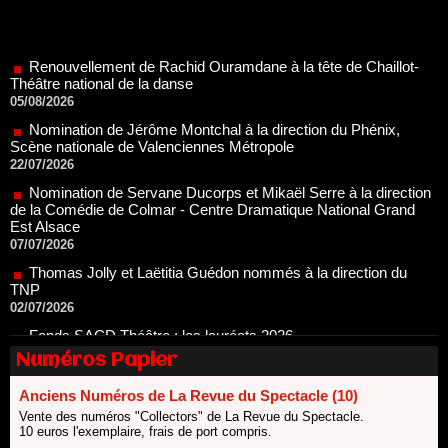
Renouvellement de Rachid Ouramdane à la tête de Chaillot-
Théâtre national de la danse
05/08/2026
Nomination de Jérôme Montchal à la direction du Phénix,
Scène nationale de Valenciennes Métropole
22/07/2026
Nomination de Servane Ducorps et Mikaël Serre à la direction
de la Comédie de Colmar - Centre Dramatique National Grand
Est Alsace
07/07/2026
Thomas Jolly et Laëtitia Guédon nommés à la direction du
TNP
02/07/2026
Fonds SACD Théâtre : les lauréats 2026
23/06/2026
Dispositif ARTCENA Écrire pour le cirque, les lauréats 2026 !
20/06/2026
Numéros Papier
Le palmarès des prix SACD 2026
Anciens Numéros de La Revue du Spectacle (10)
18/06/2026
Vente des numéros "Collectors" de La Revue du Spectacle.
Les 10 lauréats du Fonds Grandes Formes Théâtre 2026
10 euros l'exemplaire, frais de port compris.