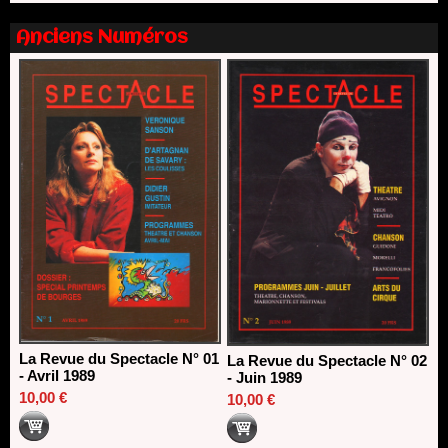
SACD
13/06/2026
Anciens Numéros
Nomination de Nathalie Garraud et Olivier Saccomano à la
direction du Théâtre de Gennevilliers - CDN
13/06/2026
Dispositif SACD Auteurs d'espaces : les lauréats 2026
18/03/2026
La Revue du Spectacle N° 01
La Revue du Spectacle N° 02
- Avril 1989
- Juin 1989
10,00 €
10,00 €