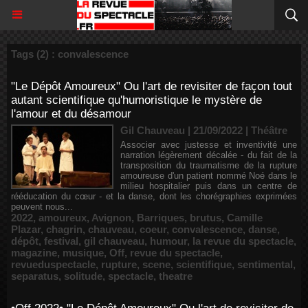
Tags (2) : convalescence
"Le Dépôt Amoureux" Ou l'art de revisiter de façon tout
autant scientifique qu'humoristique le mystère de
l'amour et du désamour
Gil Chauveau | 21/09/2022
|
Théâtre
Associer avec justesse et inventivité une
narration légèrement décalée - du fait de la
transposition du traumatisme de la rupture
amoureuse d'un patient nommé Noé dans le
milieu hospitalier puis dans un centre de
rééducation du cœur - et la danse, dont les chorégraphies exprimées
peuvent nous...
2022
,
amoureux
,
Avignon
,
Barriques
,
brutus
,
Camille
Plazar
,
chagrin
,
chauveau
,
coeur
,
convalescence
,
danse
,
dépôt
,
festival
,
gil chauveau
,
humour
,
la revue du spectacle
,
magazine
,
musique
,
Off
,
revue du spectacle
,
revueduspectacle
,
rupture
,
scene
,
scientifique
,
sentimental
,
separatus
,
solitude
,
spectacle
,
theatre