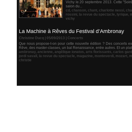
Vichy le 20 septembre 2013. Cette "Soir
salon du...
cd
,
chanson
,
chant
,
charlotte nessi
,
cha
rossini
,
la revue du spectacle
,
lyrique
,
m
vichy
La Machine à Rêves du Festival d’Ambronay
Christine Ducq | 05/09/2013
|
Concerts
Que nous propose-t-on pour cette nouvelle édition ? Des concerts ex
Rêve, des master-classes, un bal Renaissance, entre autres. Et un plate
ambronay
,
ancienne
,
angélique ionatos
,
arts florissants
,
carlos gard
jordi savall
,
la revue du spectacle
,
magazine
,
monteverdi
,
mozart
,
m
christie