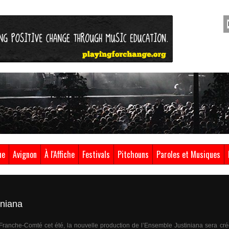
ue
Avignon
À l'Affiche
Festivals
Pitchouns
Paroles et Musiques
iniana
Franche-Comté cet été, la nouvelle production de l’Ensemble Justiniana sera cré