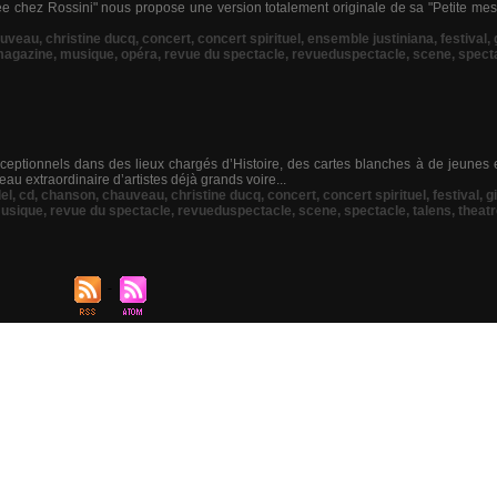
ée chez Rossini" nous propose une version totalement originale de sa "Petite me
uveau
,
christine ducq
,
concert
,
concert spirituel
,
ensemble justiniana
,
festival
,
agazine
,
musique
,
opéra
,
revue du spectacle
,
revueduspectacle
,
scene
,
spect
ceptionnels dans des lieux chargés d’Histoire, des cartes blanches à de jeunes
au extraordinaire d’artistes déjà grands voire...
el
,
cd
,
chanson
,
chauveau
,
christine ducq
,
concert
,
concert spirituel
,
festival
,
g
usique
,
revue du spectacle
,
revueduspectacle
,
scene
,
spectacle
,
talens
,
theat