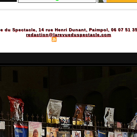
e du Spectacle, 14 rue Henri Dunant, Paimpol, 06 07 51 3
redaction@larevueduspectacle.com
Plan du site
|
Syndication
|
Powered by WM