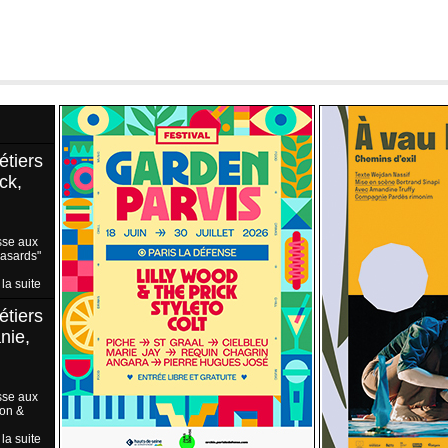
étiers
ck,
sse aux
Hasards"
 la suite
étiers
nie,
sse aux
ion &
 la suite