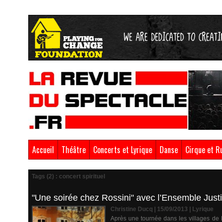
Accueil
Théâtre
Concerts et Lyrique
Danse
Cirque et R
Tags (2) : concert spirituel
"Une soirée chez Rossini" avec l’Ensemble Just
Christine Ducq | 15/09/2013
|
Lyrique
Après une tournée dans les villages de 