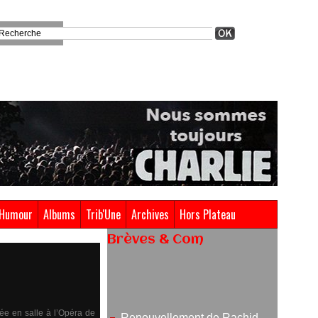
Humour
Albums
Trib'Une
Archives
Hors Plateau
Brèves & Com
Renouvellement de Rachid
Ouramdane à la tête de Chaillot-
Théâtre national de la danse
05/08/2026
ée en salle à l’Opéra de