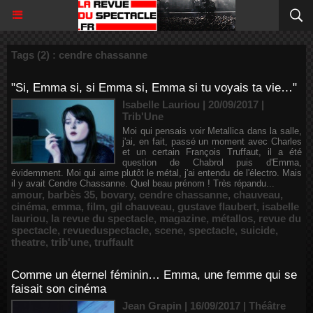
Tags (2) : cendre chassanne
"Si, Emma si, si Emma si, Emma si tu voyais ta vie…"
Isabelle Lauriou | 20/09/2017
|
Trib'Une
Moi qui pensais voir Metallica dans la salle,
j'ai, en fait, passé un moment avec Charles
et un certain François Truffaut, il a été
question de Chabrol puis d'Emma,
évidemment. Moi qui aime plutôt le métal, j'ai entendu de l'électro. Mais
il y avait Cendre Chassanne. Quel beau prénom ! Très répandu...
amour
,
barbès 35
,
bovary
,
cendre chassanne
,
chauveau
,
cinéma
,
emma
,
film
,
gil chauveau
,
gustave flaubert
,
isabelle
lauriou
,
la revue du spectacle
,
magazine
,
métallos
,
revue du
spectacle
,
revueduspectacle
,
scene
,
spectacle
,
suicide
,
theatre
,
trib'une
,
truffault
Comme un éternel féminin… Emma, une femme qui se
faisait son cinéma
Jean Grapin | 16/09/2017
|
Théâtre