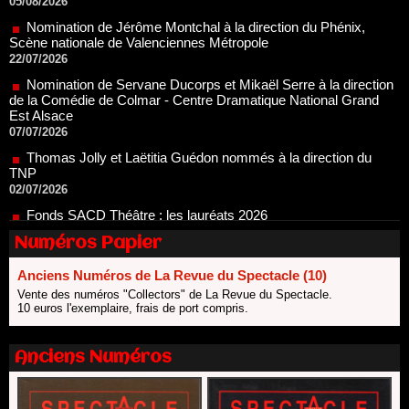
Scène nationale de Valenciennes Métropole
22/07/2026
Nomination de Servane Ducorps et Mikaël Serre à la direction
de la Comédie de Colmar - Centre Dramatique National Grand
Est Alsace
07/07/2026
Thomas Jolly et Laëtitia Guédon nommés à la direction du
TNP
02/07/2026
Fonds SACD Théâtre : les lauréats 2026
23/06/2026
Dispositif ARTCENA Écrire pour le cirque, les lauréats 2026 !
20/06/2026
Numéros Papier
Le palmarès des prix SACD 2026
Anciens Numéros de La Revue du Spectacle (10)
18/06/2026
Vente des numéros "Collectors" de La Revue du Spectacle.
Les 10 lauréats du Fonds Grandes Formes Théâtre 2026
10 euros l'exemplaire, frais de port compris.
SACD
13/06/2026
Anciens Numéros
Nomination de Nathalie Garraud et Olivier Saccomano à la
direction du Théâtre de Gennevilliers - CDN
13/06/2026