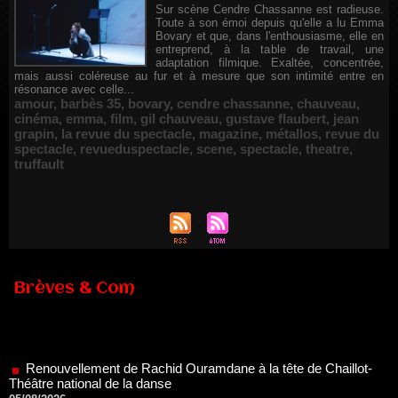
Sur scène Cendre Chassanne est radieuse.
Toute à son émoi depuis qu'elle a lu Emma
Bovary et que, dans l'enthousiasme, elle en
entreprend, à la table de travail, une
adaptation filmique. Exaltée, concentrée,
mais aussi coléreuse au fur et à mesure que son intimité entre en
résonance avec celle...
amour
,
barbès 35
,
bovary
,
cendre chassanne
,
chauveau
,
cinéma
,
emma
,
film
,
gil chauveau
,
gustave flaubert
,
jean
grapin
,
la revue du spectacle
,
magazine
,
métallos
,
revue du
spectacle
,
revueduspectacle
,
scene
,
spectacle
,
theatre
,
truffault
Brèves & Com
Renouvellement de Rachid Ouramdane à la tête de Chaillot-
Théâtre national de la danse
05/08/2026
Nomination de Jérôme Montchal à la direction du Phénix,