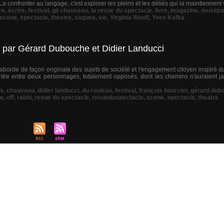
. La confronter au langage, c'est explorer les pleins et les déliés qui la maintiennent v
re
,
écrire
,
festival
,
gil chauveau
,
la revue du spectacle
,
livre
,
magazine
,
musiqu
scene
,
spectacle
,
theatre
,
vagues
,
vie
,
Virginia Woolf
,
Yves Kafka
t par Gérard Dubouche et Didier Landucci
ui aborde de façon originale des sujets de société et l'engagement citoyen inspiré
contre entre deux personnages, totalement opposés, dont les chemins n'auraient j
s
,
chauveau
,
didier landucci
,
du rouleau
,
festival
,
françois bourcier
,
gérard dub
ne
,
off
,
rabhi
,
revue du spectacle
,
revueduspectacle
,
scene
,
spectacle
,
theatre