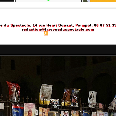
e du Spectacle, 14 rue Henri Dunant, Paimpol, 06 07 51 3
redaction@larevueduspectacle.com
Plan du site
|
Syndication
|
Powered by WM