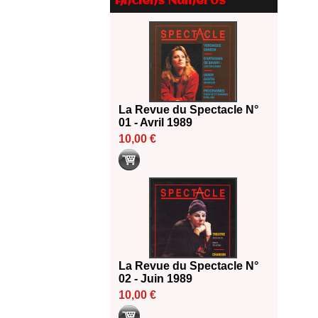
Anciens Numéros
Le palmarès des prix SACD
2026
18/06/2026
Les 10 lauréats du Fonds
Grandes Formes Théâtre 2026
SACD
13/06/2026
La Revue du Spectacle N°
Nomination de Nathalie
01 - Avril 1989
Garraud et Olivier Saccomano à
la direction du Théâtre de
10,00 €
Gennevilliers - CDN
13/06/2026
Dispositif SACD Auteurs
d'espaces : les lauréats 2026
18/03/2026
La Revue du Spectacle N°
02 - Juin 1989
10,00 €