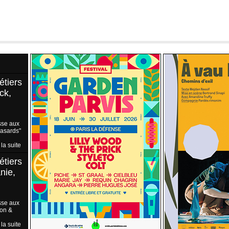
étiers
ck,
sse aux
Hasards"
 la suite
étiers
nie,
sse aux
ion &
 la suite