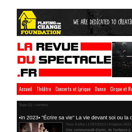
Accueil
Théâtre
Concerts et Lyrique
Danse
Cirque et R
Tags (2) : carmes
•In 2023• "Écrire sa vie" La vie devant soi ou l
Yves Kafka | 17/07/2023
|
Avignon 2023
Une communauté d'amis, de l'enfance à l'