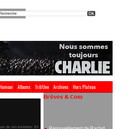
Humour
Albums
Trib'Une
Archives
Hors Plateau
Brèves & Com
Renouvellement de Rachid
Ouramdane à la tête de Chaillot-
Théâtre national de la danse
05/08/2026
sure de son évolution. En