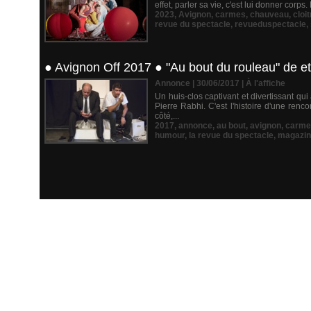
effet, parler sa vie, c'est lui donner corps
2023
,
Avignon
,
carmes
,
chauveau
,
cloit
revue du spectacle
,
revueduspectacle
,
● Avignon Off 2017 ● "Au bout du rouleau" de e
Annonce | 30/06/2017
|
À l'affiche
Un huis-clos captivant et divertissant q
Pierre Rabhi. C'est l'histoire d'une ren
côté,...
2017
,
annonce
,
au bout
,
avignon
,
carme
humour
,
la revue du spectacle
,
magazi