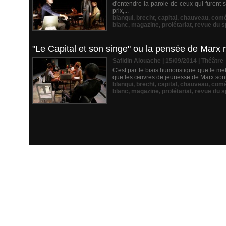
d'entendre la parole de ceux qui furent s
prix,...
blanqui
,
brecht
,
capital
,
chauveau
,
comé
blanc
,
magazine
,
prolétariat
,
revue du s
"Le Capital et son singe" ou la pensée de Marx r
Safidin Alouache | 15/09/2014
|
Théâtre
C'est par le biais humoristique que le me
que les œuvres de jeunesse de Marx sont r
blanqui
,
brecht
,
capital
,
chauveau
,
comé
blanc
,
magazine
,
prolétariat
,
revue du s