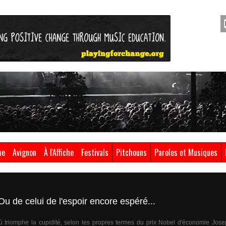
ue
Avignon
À l'Affiche
Festivals
Pitchouns
Paroles et Musiques
Ou de celui de l'espoir encore espéré...
 triomphe la cupidité, selon les propres termes du prix Nobel d'économie Joseph 