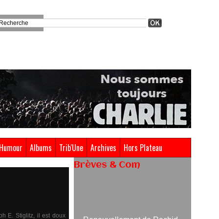
Humour
Albums
Trib'Une
Archives
Hors Plateau
Brèves & Com
Renouvellement de Rachid
Ouramdane à la tête de Chaillot-
Théâtre national de la danse
05/08/2026
E. Stiglitz, il est doux