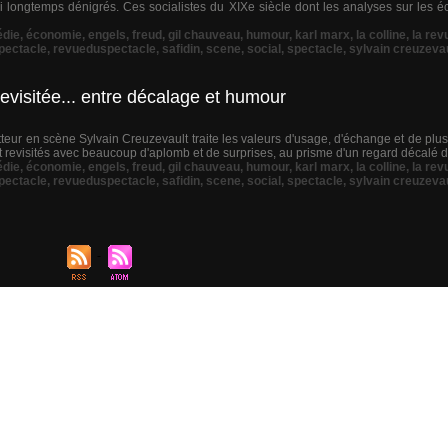
i longtemps dénigrés. Ces socialistes du XIXe siècle dont les analyses sur les éca
die
,
économie
,
engels
,
freud
,
gil chauveau
,
humour
,
karl marx
,
la colline
,
la rev
pectacle
,
revueduspectacle
,
safidin
,
scene
,
social
,
spectacle
,
sylvain creuzeva
evisitée... entre décalage et humour
tteur en scène Sylvain Creuzevault traite les valeurs d'usage, d'échange et de plus-
evisités avec beaucoup d'aplomb et de surprises, au prisme d'un regard décalé de l
die
,
économie
,
engels
,
freud
,
gil chauveau
,
humour
,
karl marx
,
la colline
,
la rev
pectacle
,
revueduspectacle
,
safidin
,
scene
,
social
,
spectacle
,
sylvain creuzeva