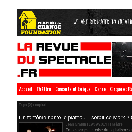
Accueil
Théâtre
Concerts et Lyrique
Danse
Cirque et R
Tags (2) : capital
Un fantôme hante le plateau... serait-ce Marx ? 
Jean Grapin | 19/09/2014
|
Théâtre
En ces temps de crise du capitalisme où