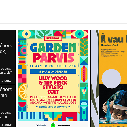
étiers
ck,
sse aux
Hasards"
 la suite
étiers
nie,
sse aux
ion &
 la suite